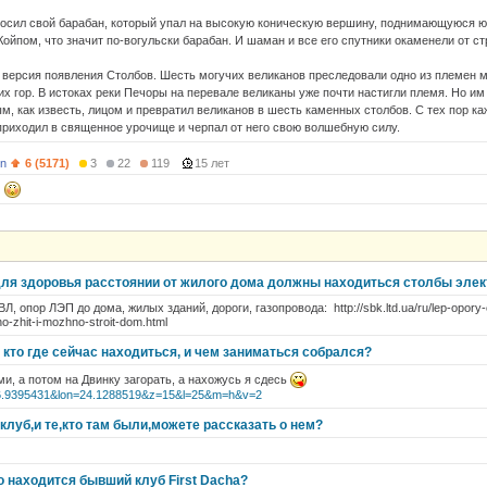
росил свой барабан, который упал на высокую коническую вершину, поднимающуюся 
ойпом, что значит по-вогульски барабан. И шаман и все его спутники окаменели от ст
я версия появления Столбов. Шесть могучих великанов преследовали одно из племен 
их гор. В истоках реки Печоры на перевале великаны уже почти настигли племя. Но им
м, как известь, лицом и превратил великанов в шесть каменных столбов. С тех пор 
приходил в священное урочище и черпал от него свою волшебную силу.
on
6 (5171)
3
22
119
15 лет
п
для здоровья расстоянии от жилого дома должны находиться столбы элек
Л, опор ЛЭП до дома, жилых зданий, дороги, газопровода: http://sbk.ltd.ua/ru/lep-opory
no-zhit-i-mozhno-stroit-dom.html
 кто где сейчас находиться, и чем заниматься собрался?
ми, а потом на Двинку загорать, а нахожусь я сдесь
t=56.9395431&lon=24.1288519&z=15&l=25&m=h&v=2
клуб,и те,кто там были,можете рассказать о нем?
о находится бывший клуб First Dacha?