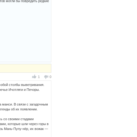
тов могли бы повредить редкие
1
0
собой столбы выветривания.
речье Ичотляги и Печоры.
 манси. В связи с загадочным
егенды об их появлении.
сь со своими стадами
ами, которые шли через горы в
ерь Мань-Пупу-нёр, их вожак —