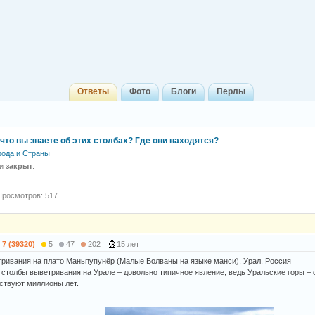
Ответы
Фото
Блоги
Перлы
что вы знаете об этих столбах? Где они находятся?
рода и Страны
 и
закрыт
.
Просмотров: 517
7 (39320)
5
47
202
15 лет
ривания на плато Маньпупунёр (Малые Болваны на языке манси), Урал, Россия
 столбы выветривания на Урале – довольно типичное явление, ведь Уральские горы – 
ствуют миллионы лет.