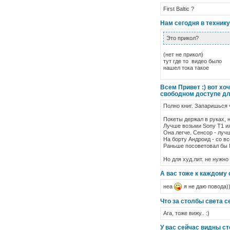
First Baltic ?
Нам сегодня в техник
Это прикол?
(нет не прикол)
тут где то видео было
нашел тока такое
Всем Привет :) вот хо
свободном доступе для
Полно книг. Запаришься 
Покеты держал в руках, 
Лучше возьми Sony T1 ил
Она легче. Сенсор - лучш
На борту Андроид - со 
Раньше посоветовал бы N
Но для худ.лит. не нужно
А вас тоже к каждому
неа
я не даю повода)
Что за столбы света 
Ага, тоже вижу.. :)
У вас сейчас видны с