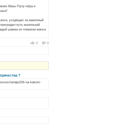
южнее Мань-Пупу-нёра и
раха".
манси, уходящих за каменный
 преградил путь маленький
каждый шаман из племени манси
0
0
тричества ?
-osveschenija/206-na-kakom-