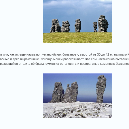
 или, как их еще называют, «мансийских болванов», высотой от 30 до 42 м, на плато 
бные и ярко выраженные. Легенда манси рассказывает, что семь великанов пытались
тразившийся от щита её брата, сумел их остановить и превратить в каменных болванов