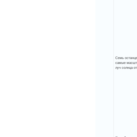
Семь останцев
самые масшта
луч солнца о