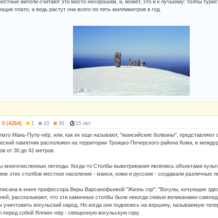
местные жители считают это место нехорошим, и, может, это и к лучшему: толпы турис
щие плато, а ведь растут они всего по пять миллиметров в год.
5 (4264)
1
10
36
15 лет
лато Мань-Пупу-нёр, или, как их еще называют, "мансийские болваны", представляют 
ческий памятник расположен на территории Троицко-Печерского района Коми, в между
в от 30 до 42 метров.
ы многочисленные легенды. Когда-то Столбы выветривания являлись объектами культа
ем этих столбов местное население - манси, коми и русские - создавали различные л
описана в книге профессора Веры Варсанофьевой "Жизнь гор": "Вогулы, кочующие зде
ней, рассказывают, что эти каменные столбы были некогда семью великанами-самоед
ы уничтожить вогульский народ. Но когда они поднялись на вершину, называемую теп
 перед собой Ялпинг-нёр - священную вогульскую гору.