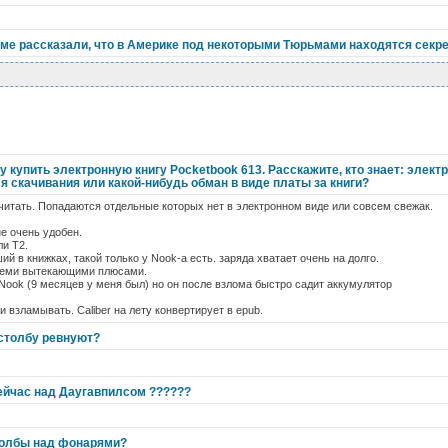
уме рассказали, что в Америке под некоторыми Тюрьмами находятся секрет
чу купить электронную книгу Pocketbook 613. Расскажите, кто знает: элект
 скачивания или какой-нибудь обман в виде платы за книги?
читать. Попадаются отдельные которых нет в электронном виде или совсем свежак.
не очень удобен.
и Т2.
ий в книжках, такой только у Nook-а есть. заряда хватает очень на долго.
всеми вытекающими плюсами.
ook (9 месяцев у меня был) но он после взлома быстро садит аккумулятор
 и взламывать. Caliber на лету конвертирует в epub.
 столбу ревнуют?
)
сейчас над Даугавпилсом ??????
толбы над фонарями?