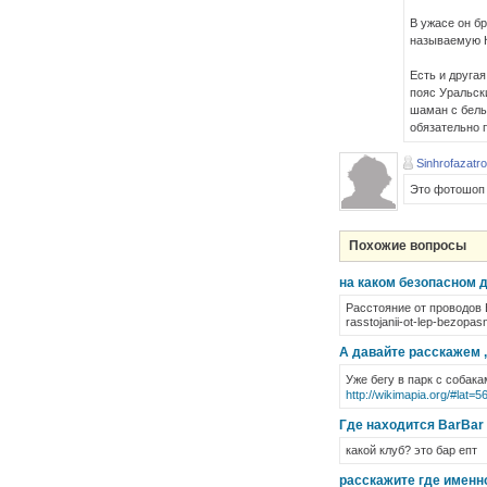
В ужасе он б
называемую К
Есть и друга
пояс Уральск
шаман с белы
обязательно 
Sinhrofazatr
Это фотошо
Похожие вопросы
на каком безопасном 
Расстояние от проводов В
rasstojanii-ot-lep-bezopas
А давайте расскажем ,
Уже бегу в парк с собака
http://wikimapia.org/#la
Где находится BarBar 
какой клуб? это бар епт
расскажите где именн