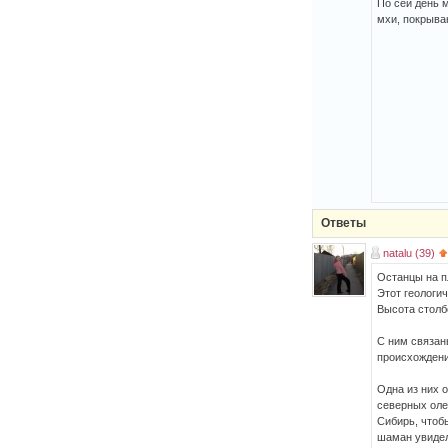
По сей день 
мхи, покрываю
Ответы
natalu (39)
Останцы на п
Этот геологи
Высота столбо
С ним связан
происхождени
Одна из них 
северных оле
Сибирь, чтоб
шаман увидел