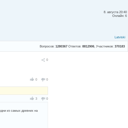
8. августа 20:40
Онлайн: 6
Latviski
Вопросов:
1280367
Ответов:
8812906
, Участников:
370183
Поделиться
0
0
0
3
0
одни из самых древних на