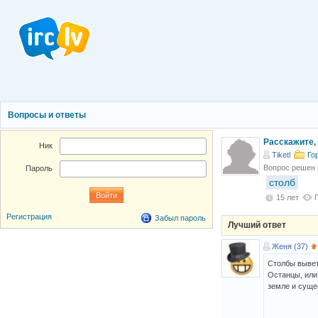
Вопросы и ответы
Расскажите, 
Ник
Tiketl
Го
Вопрос решен
Пароль
столб
15 лет
Регистрация
Забыл пароль
Лучший ответ
Женя (37)
Столбы вывет
Останцы, или
земле и суще