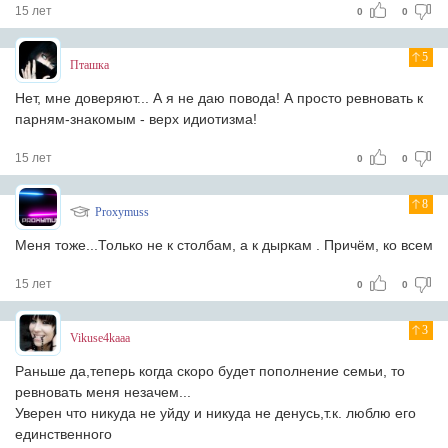
15 лет
0
0
5
Пташка
Нет, мне доверяют... А я не даю повода! А просто ревновать к
парням-знакомым - верх идиотизма!
15 лет
0
0
8
Proxymuss
Меня тоже...Только не к столбам, а к дыркам . Причём, ко всем
15 лет
0
0
3
Vikuse4kaaa
Раньше да,теперь когда скоро будет пополнение семьи, то
ревновать меня незачем...
Уверен что никуда не уйду и никуда не денусь,т.к. люблю его
единственного