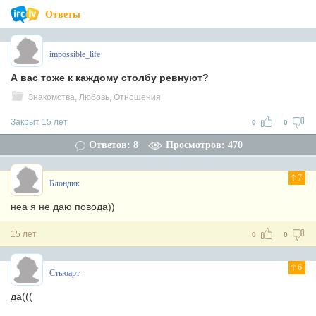
Ответы
impossible_life
А вас тоже к каждому столбу ревнуют?
Знакомства, Любовь, Отношения
Закрыт 15 лет
0
0
Ответов: 8
Просмотров: 470
7
Блондик
неа
я не даю повода))
15 лет
0
0
6
Стьюарт
да(((