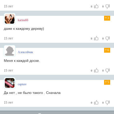
15 лет
0
0
3
karina66
даже к каждому дереву)
15 лет
0
0
6
Алексейчик
Меня к каждой доске.
15 лет
0
0
5
capture
Да нет , не было такого . Сначала
15 лет
0
0