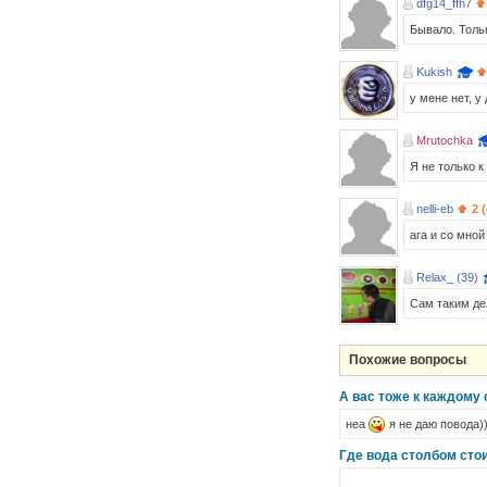
dfg14_ffh7
Бывало. Тольк
Kukish
у мене нет, у
Mrutochka
Я не только к
nelli-eb
2 
ага и со мной
Relax_ (39)
Сам таким д
Похожие вопросы
А вас тоже к каждому
неа
я не даю повода)
Где вода столбом сто