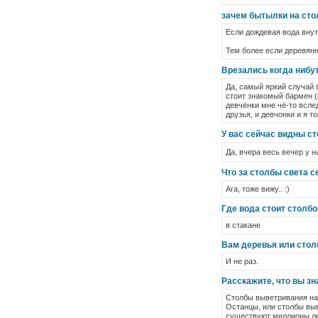
зачем бытылки на сто
Если дождевая вода внутр
Тем более если деревянны
Врезались когда нибут
Да, самый яркий случай 
стоит знакомый бармен (к
девчёнки мне чё-то вслед
друзья, и девчонки и я тож
У вас сейчас видны с
Да, вчера весь вечер у 
Что за столбы света 
Ага, тоже вижу.. :)
Где вода стоит столб
в стакане
Вам деревья или стол
И не раз.
Расскажите, что вы зн
Столбы выветривания на
Останцы, или столбы выв
существуют миллионы ле