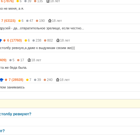
6 (7876)
6
39
135
18 лет
о не меня, а я.
7 (63115)
6
47
190
18 лет
 друзей - да...отвратительное зрелище, если честно...
6 (17760)
6
238
802
18 лет
 столбу ревную,а даже к выдумкам своим же(((
(409)
5
17
18 лет
 та же беда была.
7 (28928)
7
39
240
18 лет
елом занимаюсь
 столбу ревнуют?
)
ит?