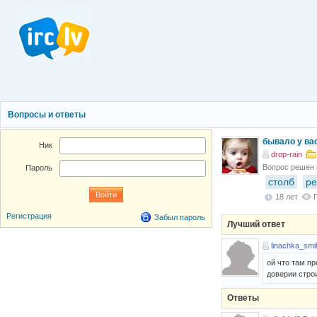
Вопросы и ответы
бывало у вас
Ник
drop-rain
Вопрос решен
Пароль
столб
ре
18 лет
Регистрация
Забыл пароль
Лучший ответ
linachka_smi
ой что там п
доверии стро
Ответы