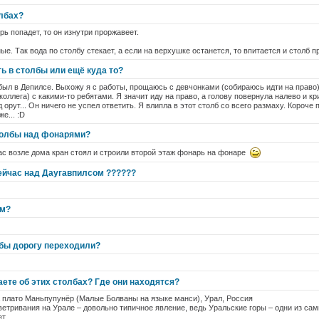
лбах?
ь попадет, то он изнутри проржавеет.
е. Так вода по столбу стекает, а если на верхушке останется, то впитается и столб пр
ь в столбы или ещё куда то?
был в Депилсе. Выхожу я с работы, прощаюсь с девчонками (собираюсь идти на право),
оллега) с какими-то ребятами. Я значит иду на право, а голову повернула налево и кри
 орут... Он ничего не успел ответить. Я влипла в этот столб со всего размаху. Короче 
е... :D
толбы над фонарями?
нас возле дома кран стоял и строили второй этаж фонарь на фонаре
сейчас над Даугавпилсом ??????
ом?
бы дорогу переходили?
аете об этих столбах? Где они находятся?
 плато Маньпупунёр (Малые Болваны на языке манси), Урал, Россия
етривания на Урале – довольно типичное явление, ведь Уральские горы – одни из сам
т.