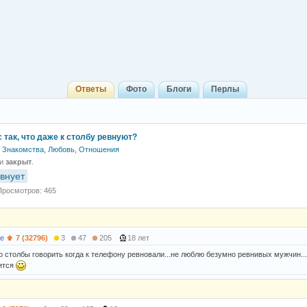
Ответы
Фото
Блоги
Перлы
 так, что даже к столбу ревнуют?
Знакомства, Любовь, Отношения
 и
закрыт
.
внует
Просмотров: 465
le
7 (32796)
3
47
205
18 лет
ро столбы говорить когда к телефону ревновали...не люблю безумно ревнивых мужчин.
ится