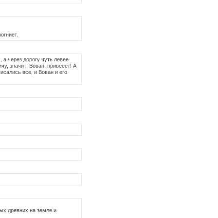
огниет.
 а через дорогу чуть левее
чу, значит: Вован, привееет! А
писались все, и Вован и его
ых древних на земле и