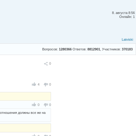
8. августа 8:56
Онлайн: 1
Latviski
Вопросов:
1280366
Ответов:
8812901
, Участников:
370183
Поделиться
0
4
0
0
0
..отношения должны все же на