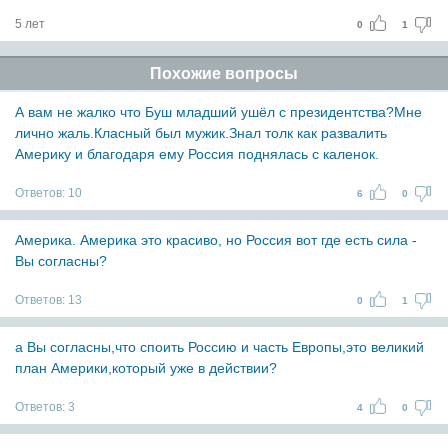
5 лет
0
1
Похожие вопросы
А вам не жалко что Буш младший ушёл с президентства?Мне
лично жаль.Класный был мужик.Знал толк как развалить
Америку и благодаря ему Россия поднялась с каленок.
Ответов:
10
6
0
Америка. Америка это красиво, но Россия вот где есть сила -
Вы согласны?
Ответов:
13
0
1
а Вы согласны,что споить Россию и часть Европы,это великий
план Америки,который уже в действии?
Ответов:
3
4
0