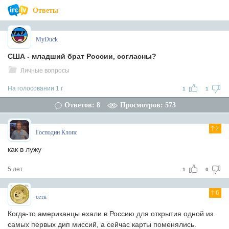
Ответы
MyDuck
США - младший брат России, согласны?
Личные вопросы
На голосовании 1 г
1
1
Ответов: 8
Просмотров: 573
2
Господин Клопс
как в лужу
5 лет
1
0
6
сетк
Когда-то американцы ехали в Россию для открытия одной из
самых первых дип миссий, а сейчас карты поменялись.