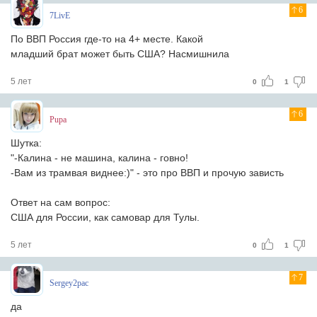
6
7LivE
По ВВП Россия где-то на 4+ месте. Какой
младший брат может быть США? Насмишнила
5 лет
0
1
6
Pupa
Шутка:
"-Калина - не машина, калина - говно!
-Вам из трамвая виднее:)" - это про ВВП и прочую зависть
Ответ на сам вопрос:
США для России, как самовар для Тулы.
5 лет
0
1
7
Sergey2pac
да