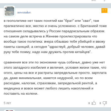
7
newsmaker
в геополитике нет таких понятий как "брат" или "сват", там
прагматично все, жестко и очень усложнено. с Британией тоже
отношения складывались у России парадоксальным образом.
на самом деле встреча в Женеве проилюстрировала что
вообще такое политика: вчера обзываю тебя убийцей и ввожу
пакеты санкций, а сегодня "здраствуй, добрый человек, давай
руку тебе пожму, надо нам дружить против китайцев".
сравнения все эти по экономике чушь собачья, давно уже нет
этого западного изобилия и величия, условия жизни такие, что
огого, цены на все и растраты запредельные просто. зарплата
да, даже минимальная, кажется недурной, но по всем
расходам, налогам, страховкам, запредельной рентой, а
медицина и вовсе может любого лишить накоплений и
поставить на колени.
5 лет
0
0