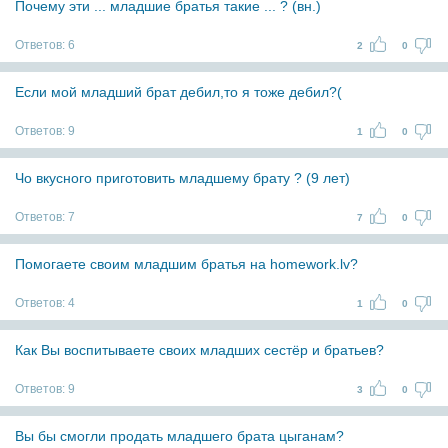
Почему эти ... младшие братья такие ... ? (вн.)
Ответов:
6
2
0
Если мой младший брат дебил,то я тоже дебил?(
Ответов:
9
1
0
Чо вкусного приготовить младшему брату ? (9 лет)
Ответов:
7
7
0
Помогаете своим младшим братья на homework.lv?
Ответов:
4
1
0
Как Вы воспитываете своих младших сестёр и братьев?
Ответов:
9
3
0
Вы бы смогли продать младшего брата цыганам?