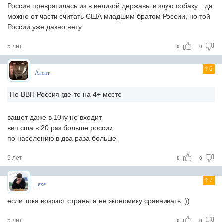
Россия превратилась из в великой державы в злую собаку…да,
можно от части считать США младшим братом России, но той
России уже давно нету.
5 лет
0
0
6
Агент
По ВВП Россия где-то на 4+ месте
ващет даже в 10ку не входит
ввп сша в 20 раз больше россии
по населению в два раза больше
5 лет
0
0
7
_exe
если тока возраст страны а не экономику сравнивать :))
5 лет
0
0