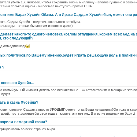
вителя убить 150 человек, чтобы сохранить жизнь миллиону - вполне гуманно и законн
сейна только в одном - он посмел выступить против США.
сит имя Барак Хусейн Обама. А в Ираке Саддам Хусейн был, может они р
ке есть Садам Хусейн - водитель школьного автобуса.
лькаиды... это как бы многим известно даже )
делает какого-то одного человека козлом отпущения, корнем всех бед на
и, кто следующий?
уд Ахмадинежад
ных политиков,по Вашему мнению,будет играть решающую роль в политич
а ?
 повешен Хусейн...
то самый умный и может делать всё безнаказанно... =\ Тоталитаризм и монархия это бе
 будет.
ать в казнь Хусейна?
орые повесили Саддама просто УРОДЫ!Почему тогда Буша не казнили?Он тоже в какой
арый, пусть доживал бы свои года в тюрьме, атк нет же.. В игру не играла и не буду :(
ворили к смертной казни?
ертную казнь во всех странах мира.