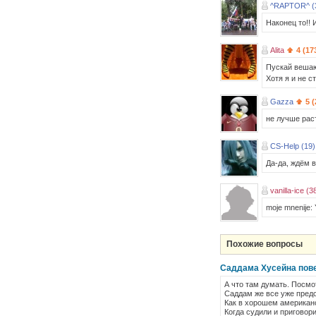
^RAPTOR^ (
Наконец то!! 
Alita
4 (17
Пускай вешаю
Хотя я и не с
Gazza
5 
не лучше рас
CS-Help (19)
Да-да, ждём в
vanilla-ice (3
moje mnenije
Похожие вопросы
Саддама Хусейна пов
А что там думать. Посмо
Саддам же все уже предск
Как в хорошем американ
Когда судили и приговори