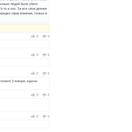
сколько людей было убито
о-то и оно. За все свои деяния
ередел сфер влияния, только и
0
0
0
0
0
0
споните 3 янворя, карочи
0
0
0
0