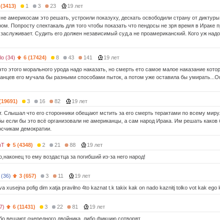
 (3413)
1
3
23
19 лет
 не америкосам это решать, устроили показуху, дескать освободили страну от диктуры
ром. Попросту спектакаль для того чтобы показать что пендосы не зря время в Ираке 
 заслуживает. Судить его должен независимый суд,а не проамериканский. Кого уж надо 
lo (34)
6 (17424)
8
43
141
19 лет
что этого морального урода надо наказать, но смерть ето самое малое наказание кото
анцев его мучала бы разными способами пыток, а потом уже оставила бы умирать...Он
(19691)
3
16
82
19 лет
. Слышал что его сторонники обещают мстить за его смерть терактами по всему миру
ы если бы это всё организовали не американцы, а сам народ Ирака. Им решать каков 
осчикам демократии.
hT
5 (4348)
2
21
88
19 лет
о,наконец то ему воздастца за погибший из-за него народ!
(36)
3 (657)
3
11
19 лет
a xusejna pofig dim xatja pravilno 4to kaznat t.k takix kak on nado kaznitj tolko vot kak ego 
7)
6 (11431)
3
22
81
19 лет
о вешают очередного двойника, либо фикцию сотворят......