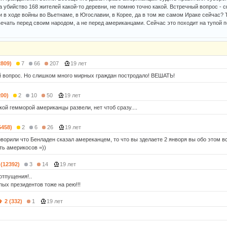
а убийство 168 жителей какой-то деревни, не помню точно какой. Встречный вопрос - 
 в ходе войны во Вьетнаме, в Югославии, в Корее, да в том же самом Ираке сейчас? Т
вечать перед своим народом, а не перед американцами. Сейчас это походит на тупой п
2809)
7
66
207
19 лет
й вопрос. Но слишком много мирных граждан постродало! ВЕШАТЬ!
200)
2
10
50
19 лет
кой гемморой американцы развели, нет чтоб сразу....
5458)
2
6
26
19 лет
оворили что Бенладен сказал амереканцем, то что вы зделаете 2 янворя вы обо этом в
ть америкосов =))
 (12392)
3
14
19 лет
отпущения!..
пых президентов тоже на рею!!!
2 (332)
1
19 лет