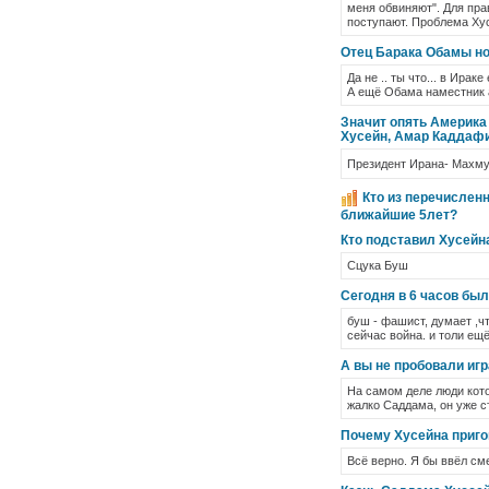
меня обвиняют". Для пра
поступают. Проблема Хус
Отец Барака Обамы но
Да не .. ты что... в Ира
А ещё Обама наместник а
Значит опять Америка 
Хусейн, Амар Каддаф
Президент Ирана- Махм
Кто из перечислен
ближайшие 5лет?
Кто подставил Хусейн
Сцука Буш
Сегодня в 6 часов был
буш - фашист, думает ,ч
сейчас война. и толи ещё
А вы не пробовали игр
На самом деле люди кот
жалко Саддама, он уже ст
Почему Хусейна приго
Всё верно. Я бы ввёл см