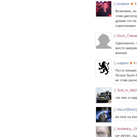
propane
5
Возможно, но
этим диктато
думаю что не
соратниками.
Doch_Chikati
Однозначно, 
месте америк
мнение
support
6 
Пусть вешают
Лучше было б
не этим расн
SuN_In_NiG
так ему и над
DeLaY[DwG] 
da mne na etov
Avelanka_ (3
НЕ ВЕРЮ. Либ