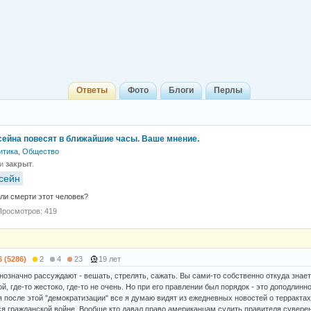
Ответы
Фото
Блоги
Перлы
ейна повесят в ближайшие часы. Ваше мнение.
итика, Общество
 и
закрыт
.
сейн
ли смерти этот человек?
Просмотров: 419
6 (5286)
2
4
23
19 лет
нозначно рассуждают - вешать, стрелять, сажать. Вы сами-то собственно откуда знает
й, где-то жестоко, где-то не очень. Но при его правлении был порядок - это доподлинн
я после этой "демократизации" все я думаю видят из ежедневных новостей о терракта
я гражданской войне. Вообще кто давал право американцам судить правителя сувере