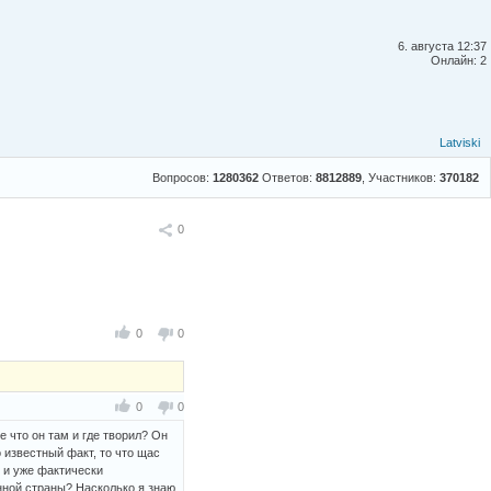
6. августа 12:37
Онлайн: 2
Latviski
Вопросов:
1280362
Ответов:
8812889
, Участников:
370182
Поделиться
0
0
0
0
0
е что он там и где творил? Он
о известный факт, то что щас
х и уже фактически
нной страны? Насколько я знаю