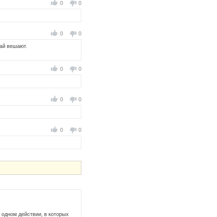
0
0
0
0
ай вешают.
0
0
0
0
0
0
в одном действии, в которых