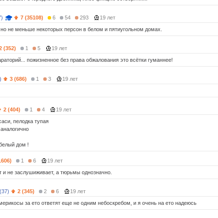
7)
7 (35108)
6
54
293
19 лет
 но не меньше некоторых персон в белом и пятиугольном домах.
2 (352)
1
5
19 лет
раторий... пожизненное без права обжалования это всётки гуманнее!
)
3 (686)
1
3
19 лет
2 (404)
1
4
19 лет
осаси, пелодка тупая
- аналогично
белый дом !
1606)
1
6
19 лет
 и не заслушиживает, а тюрьмы однозначно.
(37)
2 (345)
2
6
19 лет
мерикосы за ето ответят еще не одним небоскребом, и я очень на ето надеюсь