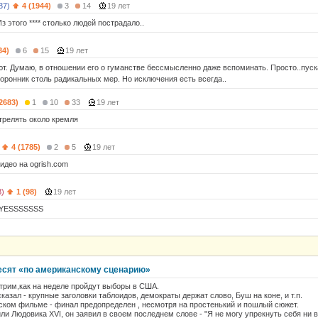
37)
4 (1944)
3
14
19 лет
Из этого **** столько людей пострадало..
34)
6
15
19 лет
т. Думаю, в отношении его о гуманстве бессмысленно даже вспоминать. Просто..пуск
торонник столь радикальных мер. Но исключения есть всегда..
(2683)
1
10
33
19 лет
трелять около кремля
4 (1785)
2
5
19 лет
идео на ogrish.com
8)
1 (98)
19 лет
: YESSSSSSS
есят «по американскому сценарию»
трим,как на неделе пройдут выборы в США.
азал - крупные заголовки таблоидов, демократы держат слово, Буш на коне, и т.п.
ском фильме - финал предопределен , несмотря на простенький и пошлый сюжет.
ли Людовика XVI, он заявил в своем последнем слове - "Я не могу упрекнуть себя ни 