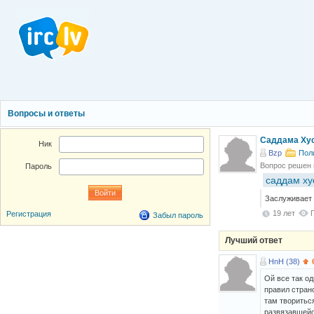
Вопросы и ответы
Саддама Хус
Ник
Bzp
Пол
Вопрос решен
Пароль
саддам ху
Заслуживает 
19 лет
Регистрация
Забыл пароль
Лучший ответ
HnH (38)
Ой все так од
правил страно
там творитьс
развязавшейс