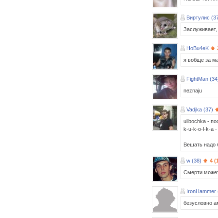
Виртулис (3
Заслуживает,
HoBu4eK
я вобще за ма
FightMan (34
neznaju
Vadjka (37)
ulibochka - п
k-u-k-o-l-k-a 
Вешать надо 
w (38)
4 (
Смерти может
IronHammer 
безусловно а