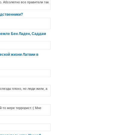
о. Абсолютно все правители так
одственники?
 земле Бен Ладен, Саддам
еской жизни Латвии в
спезды плохо, но люди жили, а
-то мере террорист.:( Мне