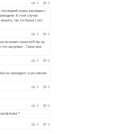
0
0
, последний штрих расправа с
проводили. В этом случае
вешать, так это Буша с его
0
0
рое он может понести!Я бы на
 это заслужил....Такое мое
0
0
.
был их президент, и уж совсем
0
0
0
0
kaznitj budut ?
0
0