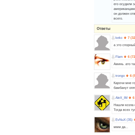
его осудили з
американцами
он должен от
всего.
Ответы
kekc
7 (3
а это спорны
Flam
6 (7
Аминь. ато та
trongo
6 (
Карочи мне г
бамбанут опя
AleX_IM
6
Нашли козла 
Тогда всех ту
EvNuX (35)
ммм да...