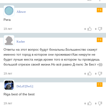
6
Allower
Рига
19 лет
0
0
6
Kucher
Ответы на этот вопрос будут бональны.Большенство скажут
именно тот город в котором они проживают.Как никрути не
будет лучше места нигде,кроме того в котором ты проводишь
большой отрезок своей жизни.Но всё равно Д-пилс Зе Бест =)))
19 лет
0
0
3
DeLaY[DwG]
Riga best of the best
19 лет
0
0