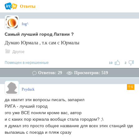
Ответы
fog^
Самый лучший город Латвии ?
Думаю Юрмала , т.к сам с Юрмалы
Другое
Помещен в нерешенные
10
2
Ответов: 29
Просмотров: 519
6
Psyduck
да хватит эти вопросы писать, запарил
РИГА - лучший город
это уже ВСЕ поняли кроме вас, автор
и с каких пор юрмала вообще стала городом? ;\
я думал это просто общее название для всех этих станций где
вылазишь с поезда и пляж сразу