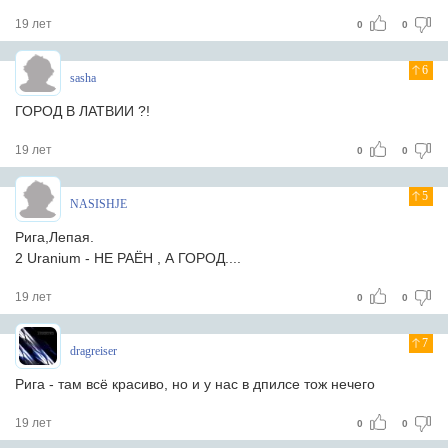
19 лет
0
0
6
sasha
ГОРОД В ЛАТВИИ ?!
19 лет
0
0
5
NASISHJE
Рига,Лепая.
2 Uranium - НЕ РАЁН , А ГОРОД....
19 лет
0
0
7
dragreiser
Рига - там всё красиво, но и у нас в дпилсе тож нечего
19 лет
0
0