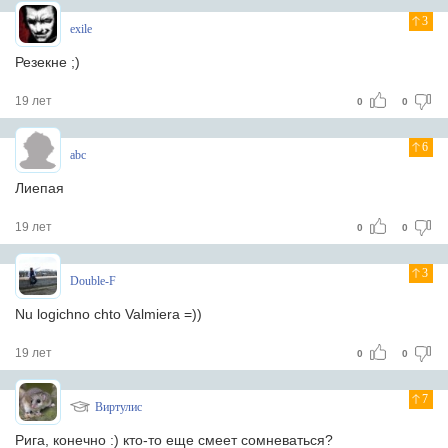
3
exile
Резекне ;)
19 лет
0
0
6
abc
Лиепая
19 лет
0
0
3
Double-F
Nu logichno chto Valmiera =))
19 лет
0
0
7
Виртулис
Рига, конечно :) кто-то еще смеет сомневаться?