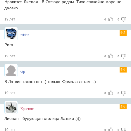
Нравится Лиепая. Я Отсюда родом. Тихо спакойно море не
далеко....
19 лет
0
0
5
mklnz
Рига.
19 лет
0
0
6
vip
В Латвие такого нет -) только Юрмала летам -)
19 лет
0
0
6
Кристина
Лиепая - будующая столица Латвии :)))
19 лет
0
0