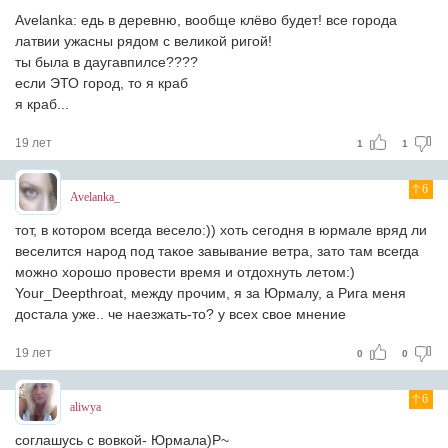
Avelanka: едь в деревню, вообще клёво будет! все города
латвии ужасны рядом с великой ригой!
ты была в даугавпилсе????
если ЭТО город, то я краб
я краб...
19 лет
1
1
6
Avelanka_
тот, в котором всегда весело:)) хоть сегодня в юрмале вряд ли
веселится народ под такое завывание ветра, зато там всегда
можно хорошо провести время и отдохнуть летом:)
Your_Deepthroat, между прочим, я за Юрмалу, а Рига меня
достала уже.. че наезжать-то? у всех свое мнение
19 лет
0
0
6
aliwya
соглашусь с вовкой- Юрмала)P~