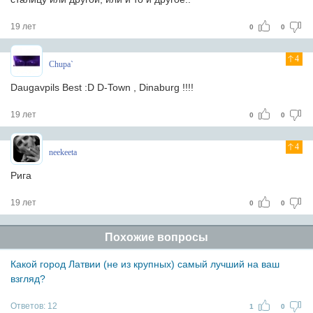
19 лет
0
0
4
Chupa`
Daugavpils Best :D D-Town , Dinaburg !!!!
19 лет
0
0
4
neekeeta
Рига
19 лет
0
0
Похожие вопросы
Какой город Латвии (не из крупных) самый лучший на ваш
взгляд?
Ответов:
12
1
0