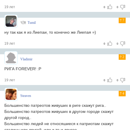
19 лет
0
0
7
Tumil
ну так как я из Лиепаи, то конечно же Лиепая =)
19 лет
0
0
2
Vladimir
РИГА FOREVER! :P
19 лет
0
0
4
Steaven
Большенство патреотов живуших в риге скажут рига..
Большенство патреотов живуших в другом городе скажут
другой город..
Большенство людей не относяшиеся к патриотам скажут
сталицу или другой, или и то и другое..