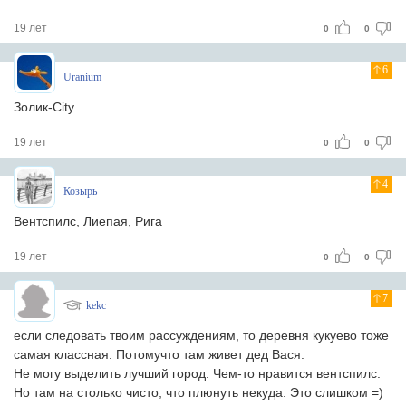
19 лет
0
0
6
Uranium
Золик-City
19 лет
0
0
4
Козырь
Вентспилс, Лиепая, Рига
19 лет
0
0
7
kekc
если следовать твоим рассуждениям, то деревня кукуево тоже
самая классная. Потомучто там живет дед Вася.
Не могу выделить лучший город. Чем-то нравится вентспилс.
Но там на столько чисто, что плюнуть некуда. Это слишком =)