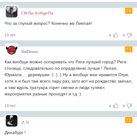
6
CBeTka_KoHqpeTka
Что за глупый вопрос? Конечно же Лиепая!
19 лет
0
0
3
BadDemon
Как вообще можно оспаривать что Рига лучший город? Рига
столица, следовательно по определеню лучше ! Лепая,
Юрмала.... деревушки :) :) :) Ну а вообще мне нравится Огре,
хотя я и был там всего пару раз, зато вот на рождество заехал,
а там вдоль тратуара горят свечки и люди гуляют,
мероприятия разные проходят и т.д :)
19 лет
0
0
2
|Z_S|
Динабург !