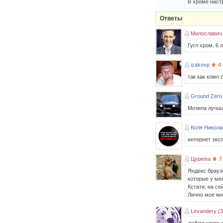
В хроме наст
Ответы
Милославич
Гугл хром. 6 
izakovp
4
так как комп
Ground Zero
Мозила лучша
Коля Никола
интернет экс
Цурюпа
7
Яндекс брауз
которые у ме
Кстати, на с
Лично мое мн
Levandery (3