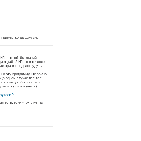
й пример когда одно зло
КП - это объём знаний,
мет даёт 2 КП, то в течение
местра в 1 неделю будут и
нно эту программу. Не важно
 (в одном случае все-все
ще кроме учебы просто не
другом - учись и учись)
ругого?
я есть, если что-то не так