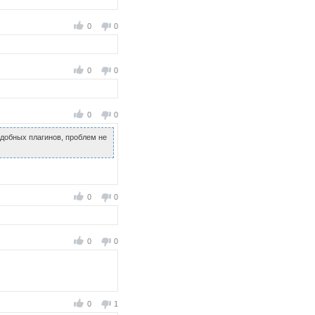
0
0
0
0
0
0
 удобных плагинов, проблем не
0
0
0
0
0
1