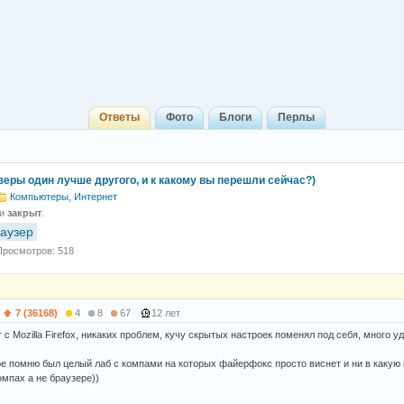
Ответы
Фото
Блоги
Перлы
зеры один лучше другого, и к какому вы перешли сейчас?)
Компьютеры, Интернет
 и
закрыт
.
аузер
Просмотров: 518
7 (36168)
4
8
67
12 лет
 с Mozilla Firefoх, никаких проблем, кучу скрытых настроек поменял под себя, много 
ре помню был целый лаб с компами на которых файерфокс просто виснет и ни в какую н
омпах а не браузере))