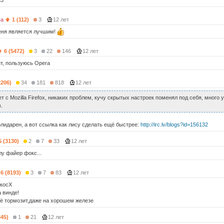
<3
ва
1 (112)
3
12 лет
еня является лучшим!
6 (5472)
3
22
146
12 лет
т, пользуюсь Opera
2206)
34
181
818
12 лет
т с Mozilla Firefoх, никаких проблем, кучу скрытых настроек поменял под себя, много
.
лидарен, а вот ссылка как лису сделать ещё быстрее:
http://irc.lv/blogs?id=156132
5 (3130)
2
7
33
12 лет
у файер фокс...
6 (8193)
3
7
83
12 лет
акосХ
а винде!
ё тормозит,даже на хорошем железе
345)
1
21
12 лет