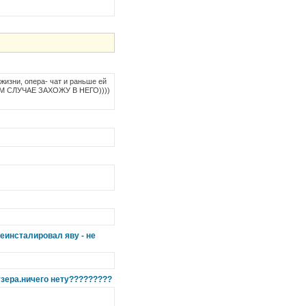
жизни, опера- чат и раньше ей
НЕМ СЛУЧАЕ ЗАХОЖУ В НЕГО))))
еинсталировал яву - не
зера.ничего нету?????????