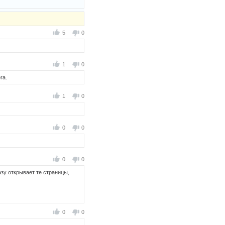
5
0
1
0
ra.
1
0
0
0
0
0
азу открывает те страницы,
0
0