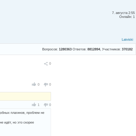
7. августа 2:55
Онлайн: 1
Latviski
Вопросов:
1280363
Ответов:
8812894
, Участников:
370182
Поделиться
0
0
0
1
0
удобных плагинов, проблем не
е идёт, но это скорее