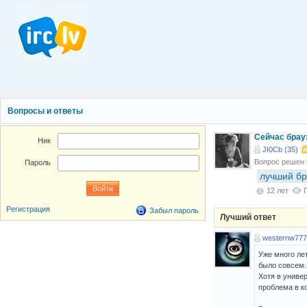
Вопросы и ответы
Сейчас брау
Ник
JI0Cb (35)
Вопрос решен
Пароль
лучший бр
12 лет
Регистрация
Забыл пароль
Лучший ответ
westernw777
Уже много лет
было совсем.
Хотя в униве
проблема в к