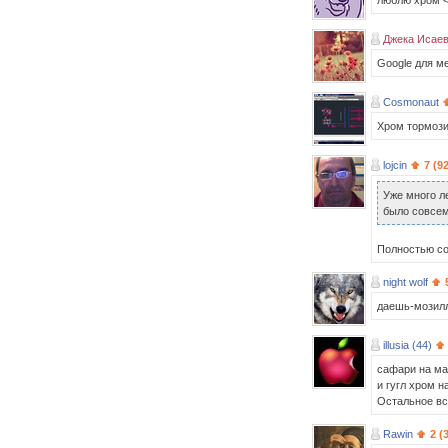
люблю хром 
Джека Исае
Google для м
Cosmonaut
Хром тормози
lojcin
7 (9
Уже много ле
было совсем
Полностью со
night wolf
даешь-мозилл
illusia (44)
сафари на м
и гугл хром н
Остальное вс
Rawin
2 (