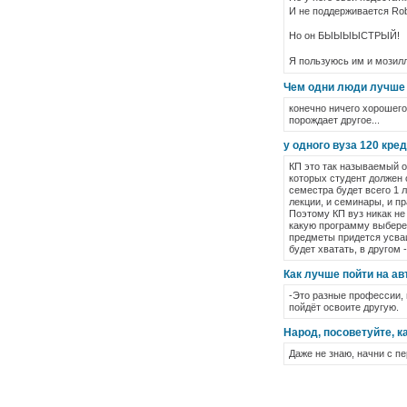
И не поддерживается Rob
Но он БЫЫЫЫСТРЫЙ!
Я пользуюсь им и мози
Чем одни люди лучше 
конечно ничего хорошего
порождает другое...
у одного вуза 120 кред
КП это так называемый о
которых студент должен 
семестра будет всего 1 л
лекции, и семинары, и пр
Поэтому КП вуз никак не
какую программу выбереш
предметы придется усваи
будет хватать, в другом 
Как лучше пойти на ав
-Это разные профессии, в
пойдёт освоите другую.
Народ, посоветуйте, к
Даже не знаю, начни с пе