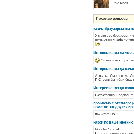
Pale Moon
Похожие вопросы
каким браузером вы п
У меня все браузеры, и о
пользовался, safari-оч
Интересно, когда чере
Он начинает тормози
Интересно, когда кача
А, шутка. Смешно, да. 
П.С. если бы я был брау
Интересно, когда кача
Естественно! Надеюсь ты
проблема с эксплореро
помогло. на других бр
почистить кэш
какой по ваше мнению
Google Chrome!
Но у него свои недостатк