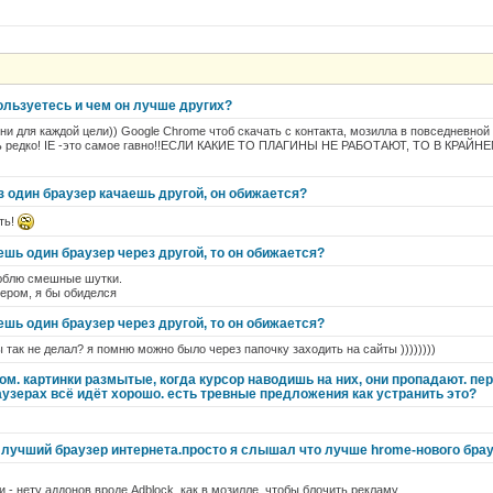
ользуетесь и чем он лучше других?
ни для каждой цели)) Google Chrome чтоб скачать с контакта, мозилла в повседневной 
ень редко! IE -это самое гавно!!ЕСЛИ КАКИЕ ТО ПЛАГИНЫ НЕ РАБОТАЮТ, ТО В КРАЙ
з один браузер качаешь другой, он обижается?
ть!
ешь один браузер через другой, то он обижается?
Люблю смешные шутки.
зером, я бы обиделся
ешь один браузер через другой, то он обижается?
 так не делал? я помню можно было через папочку заходить на сайты ))))))))
м. картинки размытые, когда курсор наводишь на них, они пропадают. пер
аузерах всё идёт хорошо. есть тревные предложения как устранить это?
 лучший браузер интернета.просто я слышал что лучше hrome-нового брау
и - нету аддонов вроде Adblock, как в мозилле, чтобы блочить рекламу