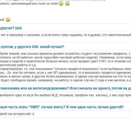
oform, заполняющий все поля за тебя!
ллой
других? (вн)
 нет в призывах к насилию. а если взять тему нацизма, то я думаю, это замечательны
.пунтов, у другого 240- какой лучше?
бъём знаний, или сколько времени должен потратить студент на усвоение предмета. 1 
освоить за 40 рабочих часов (одна 8ми-часовая рабочая неделя). Например, если пред
екция в неделю и практически больше ничего; если предмет даёт 5 КП, то в течение се
актические работы и т.д.
 характеризуют, т.к. они показывают "сколько придётся вкалывать" если выберешь име
ь - 2х- или 4х-летнюю, если у них КП одинаковые, то и вкалывать придется одинаково
вать в жатые сроки, в другом более размеренно; в одном случае времени на что-то е
- будет свободное время, например, на работу; в одном случае 2 года и уже диплом, в 
томеханика или на железнодорожника? Или сначала на одного, потом на д
ыберите одну из их(я-бы выбрал Ж.Д. техникум, профиль пас. вагоны), у вас ещё врем
акую часть игры "SIMS" лучше взять? И чем одна часть лучше другой?
рвой так интересней =)