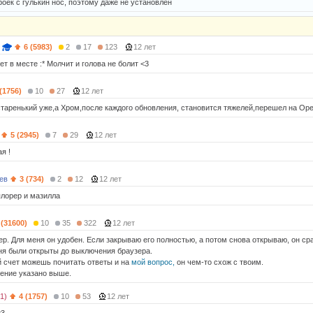
роек с гулькин нос, поэтому даже не установлен
6 (5983)
2
17
123
12 лет
лет в месте :* Молчит и голова не болит <3
 (1756)
10
27
12 лет
.старенький уже,а Хром,после каждого обновления, становится тяжелей,перешел на Ope
5 (2945)
7
29
12 лет
я !
ев
3 (734)
2
12
12 лет
плорер и мазилла
 (31600)
10
35
322
12 лет
ер. Для меня он удобен. Если закрываю его полностью, а потом снова открываю, он ср
ня были открыты до выключения браузера.
ей счет можешь почитать ответы и на
мой вопрос,
он чем-то схож с твоим.
ение указано выше.
1)
4 (1757)
10
53
12 лет