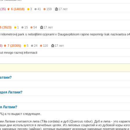
 (35)
6 (14018)
3
41
159
17 лет
5 (3523)
1
15
54
17 лет
4 kilometrovij park s nebolj6imi ozjorami v Daugavpilskom rajone nepomnjy kak nazivaetsa o4enj
6)
7 (20305)
5
24
116
17 лет
tut mnogo raznoj informacii
атвии?
идея Латвии?
я Латвии?
РЦ-а то выдаст следующее.
 Латвии считаются липа (Tilia cordata) и дуб (Quercus robur). Дуб и липа - это хар
наши дни используются в лечебных целях. Из липовых соцветий и из дубовой коры из
х народных песнях (дайнах), которые выражают исконные народные понятия морали и 