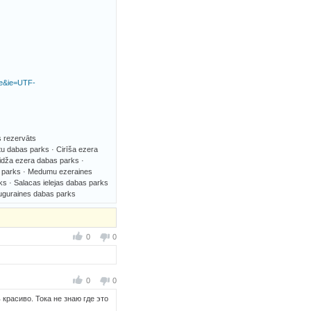
me&ie=UTF-
s rezervāts
u dabas parks · Cirīša ezera
idža ezera dabas parks ·
s parks · Medumu ezeraines
s · Salacas ielejas dabas parks
auguraines dabas parks
0
0
0
0
 красиво. Тока не знаю где это