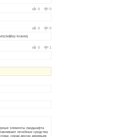
0
0
0
0
 bolj6oj i krasivij
0
1
актерные элементы ландшафта
готавливают лечебные средства
этики, среди других деревьев