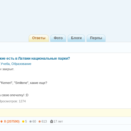
Ответы
Фото
Блоги
Перлы
акие есть в Латвии национальные парки?
Учеба, Образование
 и
закрыт
.
 "Kemeri", "Smiltene", какие еще?
а свою опечатку! :D
Просмотров: 1274
8 (207590)
5
60
613
17 лет