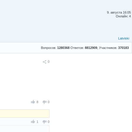
9. августа 16:05
Онлайн: 4
Latviski
Вопросов:
1280368
Ответов:
8812909
, Участников:
370183
Поделиться
0
8
0
1
0