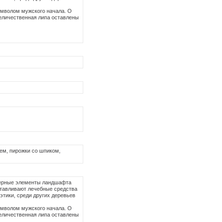
имволом мужского начала. О
величественная липа оставлены
ем, пирожки со шпиком,
актерные элементы ландшафта
готавливают лечебные средства
этики, среди других деревьев
имволом мужского начала. О
величественная липа оставлены