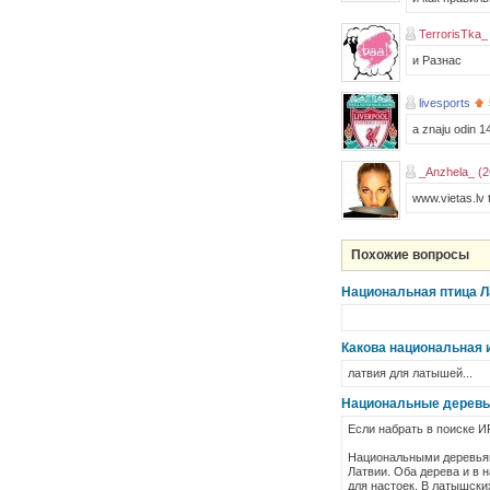
TerrorisTka_
и Разнас
livesports
a znaju odin 1
_Anzhela_ (2
www.vietas.lv 
Похожие вопросы
Национальная птица Л
Какова национальная 
латвия для латышей...
Национальные деревь
Если набрать в поиске И
Национальными деревьями
Латвии. Оба дерева и в 
для настоек. В латышски