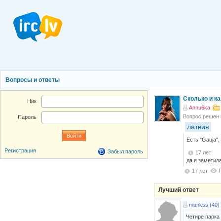
Вопросы и ответы
Сколько и к
Ник
Annu6ka
Вопрос решен
Пароль
латвия
Есть "Gauja",
Регистрация
Забыл пароль
17 лет
да я заметил
17 лет
Лучший ответ
munkss (40)
Четире парка