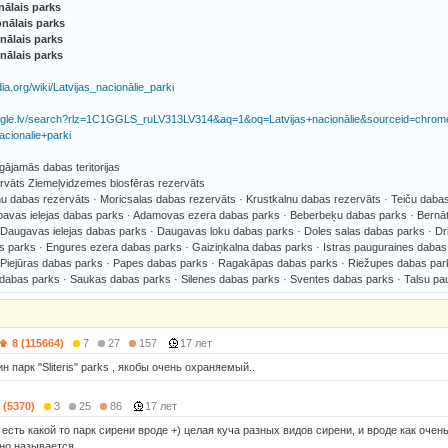
nālais parks
nālais parks
nālais parks
onālais parks
edia.org/wiki/Latvijas_nacionālie_parki
oogle.lv/search?rlz=1C1GGLS_ruLV313LV314&aq=1&oq=Latvijas+nacionālie&sourceid=chro
acionalie+parki
rgājamās dabas teritorijas
ervāts Ziemeļvidzemes biosfēras rezervāts
u dabas rezervāts · Moricsalas dabas rezervāts · Krustkalnu dabas rezervāts · Teiču daba
bavas ielejas dabas parks · Adamovas ezera dabas parks · Beberbeķu dabas parks · Bernāt
 Daugavas ielejas dabas parks · Daugavas loku dabas parks · Doles salas dabas parks · Dr
 parks · Engures ezera dabas parks · Gaiziņkalna dabas parks · Istras pauguraines daba
 Piejūras dabas parks · Papes dabas parks · Ragakāpas dabas parks · Riežupes dabas park
a dabas parks · Saukas dabas parks · Silenes dabas parks · Sventes dabas parks · Talsu p
8 (115664)
7
27
157
17 лет
н парк "Sliteris" parks , якобы очень охраняемый..
 (5370)
3
25
86
17 лет
есть какой то парк сирени вроде +) целая куча разных видов сирени, и вроде как очень
ьно называется