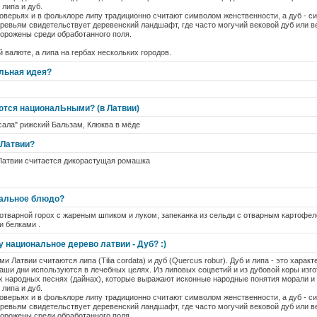
липа и дуб.
верьях и в фольклоре липу традиционно считают символом женственности, а дуб - с
еревьям свидетельствует деревенский ландшафт, где часто могучий вековой дуб или 
орожены среди обработанного поля.
 валюте, а липа на гербах нескольких городов.
альная идея?
ются националЬными? (в Латвии)
есала" рижский Бальзам, Клюква в мёде
 Латвии?
атвии считается дикорастущая ромашка
нальное блюдо?
тварной горох с жареным шпиком и луком, запеканка из сельди с отварным картофел
и белками .
 национальное дерево латвии - Дуб? :)
 Латвии считаются липа (Tilia cordata) и дуб (Quercus robur). Дуб и липа - это хар
наши дни используются в лечебных целях. Из липовых соцветий и из дубовой коры из
х народных песнях (дайнах), которые выражают исконные народные понятия морали и 
липа и дуб.
верьях и в фольклоре липу традиционно считают символом женственности, а дуб - с
еревьям свидетельствует деревенский ландшафт, где часто могучий вековой дуб или 
орожены среди обработанного поля.