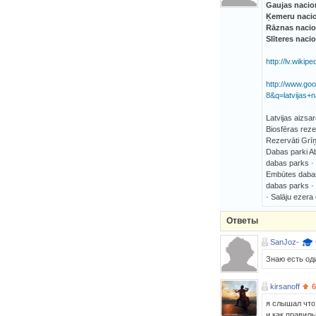
Gaujas nacio
Ķemeru nacio
Rāznas nacio
Slīteres naci
http://lv.wikip
http://www.g
8&q=latvijas+n
Latvijas aizsa
Biosfēras rez
Rezervāti Grīņ
Dabas parki A
dabas parks ·
Embūtes dabas
dabas parks ·
· Salāju ezer
Ответы
SanJoz-
Знаю есть оди
kirsanoff
6
я слышал что 
и как правил