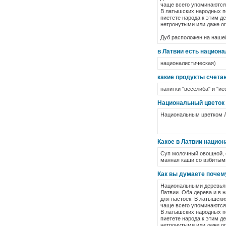
чаще всего упоминаются 
В латышских народных по
пиетете народа к этим д
нетронутыми или даже ог
Дуб расположен на нашей
в Латвии есть национ
националистическая)
какие продукты счета
напитки "веселиба" и "и
Национальный цветок
Национальным цветком Л
Какое в Латвии нацио
Суп молочный овощной, о
манная каши со взбитым
Как вы думаете почему
Национальными деревьями
Латвии. Оба дерева и в 
для настоек. В латышски
чаще всего упоминаются 
В латышских народных по
пиетете народа к этим д
нетронутыми или даже ог