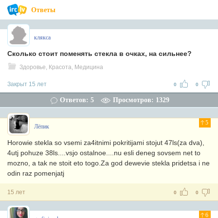
Ответы
клякса
Сколько стоит поменять стекла в очках, на сильнее?
Здоровье, Красота, Медицина
Закрыт 15 лет
0
0
Ответов: 5
Просмотров: 1329
5
Лёпик
Horowie stekla so vsemi za4itnimi pokritijami stojut 47ls(za dva),
4utj pohuze 38ls....vsjo ostalnoe....nu esli deneg sovsem net to
mozno, a tak ne stoit eto togo.Za god dewevie stekla pridetsa i ne
odin raz pomenjatj
15 лет
0
0
6