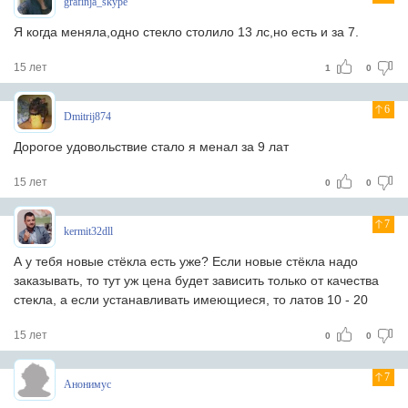
grafinja_skype
Я когда меняла,одно стекло столило 13 лс,но есть и за 7.
15 лет
1
0
6
Dmitrij874
Дорогое удовольствие стало я менал за 9 лат
15 лет
0
0
7
kermit32dll
А у тебя новые стёкла есть уже? Если новые стёкла надо
заказывать, то тут уж цена будет зависить только от качества
стекла, а если устанавливать имеющиеся, то латов 10 - 20
15 лет
0
0
7
Анонимус