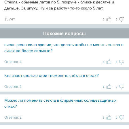
Cтёкла - обычные латов по 5, покруче - ближе к десятке и
дальше. За штуку. Ну и за работу что-то около 5 лат.
15 лет
0
0
Похожие вопросы
очень резко село зрение, что делать чтобы не менять стекла в
очках на более сильные?
Ответов:
4
3
0
Кто знает сколько стоит поменять стёкла в очках?
Ответов:
2
1
0
Можно ли поменять стекла в фирменных солнцезащитных
очках?
Ответов:
2
3
0