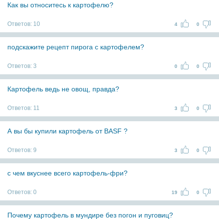
Как вы относитесь к картофелю?
Ответов:
10
4
0
подскажите рецепт пирога с картофелем?
Ответов:
3
0
0
Картофель ведь не овощ, правда?
Ответов:
11
3
0
А вы бы купили картофель от BASF ?
Ответов:
9
3
0
с чем вкуснее всего картофель-фри?
Ответов:
0
19
0
Почему картофель в мундире без погон и пуговиц?