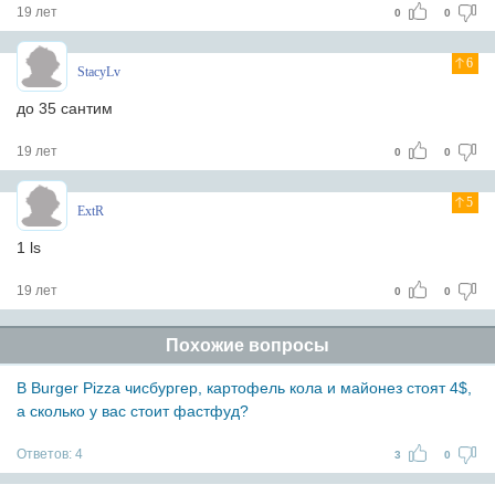
19 лет
0
0
6
StacyLv
до 35 сантим
19 лет
0
0
5
ExtR
1 ls
19 лет
0
0
Похожие вопросы
В Burger Pizza чисбургер, картофель кола и майонез стоят 4$,
а сколько у вас стоит фастфуд?
Ответов:
4
3
0