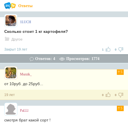
Ответы
1LUCH
Сколько стоит 1 кг картофеля?
Другое
Закрыт 19 лет
1
0
Ответов: 4
Просмотров: 1774
5
Murzik_
от 10руб. до 25руб...
19 лет
0
0
5
PaLLl
смотря брат какой сорт !