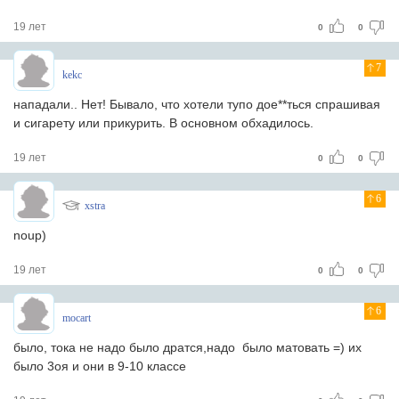
19 лет
0
0
7
kekc
нападали.. Нет! Бывало, что хотели тупо дое**ться спрашивая
и сигарету или прикурить. В основном обхадилось.
19 лет
0
0
6
xstra
noup)
19 лет
0
0
6
mocart
было, тока не надо было дратся,надо было матовать =) их
было 3оя и они в 9-10 классе