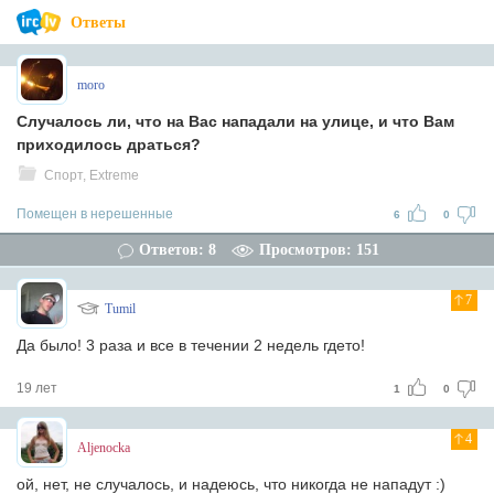
Ответы
moro
Случалось ли, что на Вас нападали на улице, и что Вам
приходилось драться?
Спорт, Extreme
Помещен в нерешенные
6
0
Ответов: 8
Просмотров: 151
7
Tumil
Да было! 3 раза и все в течении 2 недель гдето!
19 лет
1
0
4
Aljenocka
ой, нет, не случалось, и надеюсь, что никогда не нападут :)