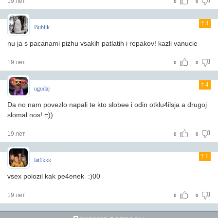
19 лет
0
0
3
Bublik
nu ja s pacanami pizhu vsakih patlatih i repakov! kazli vanucie
19 лет
0
0
4
ugodaj
Da no nam povezlo napali te kto slobee i odin otklu4ilsja a drugoj
slomal nos! =))
19 лет
0
0
1
lat1kkk
vsex polozil kak pe4enek :)00
19 лет
0
0