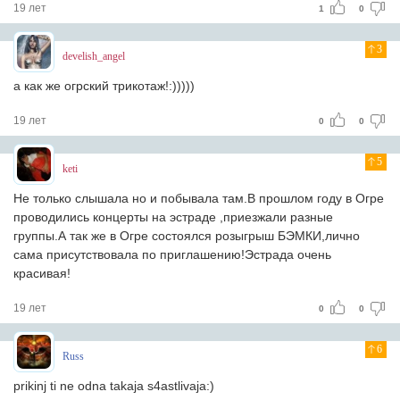
19 лет
1
0
3
develish_angel
а как же огрский трикотаж!:)))))
19 лет
0
0
5
keti
Не только слышала но и побывала там.В прошлом году в Огре
проводились концерты на эстраде ,приезжали разные
группы.А так же в Огре состоялся розыгрыш БЭМКИ,лично
сама присутствовала по приглашению!Эстрада очень
красивая!
19 лет
0
0
6
Russ
prikinj ti ne odna takaja s4astlivaja:)