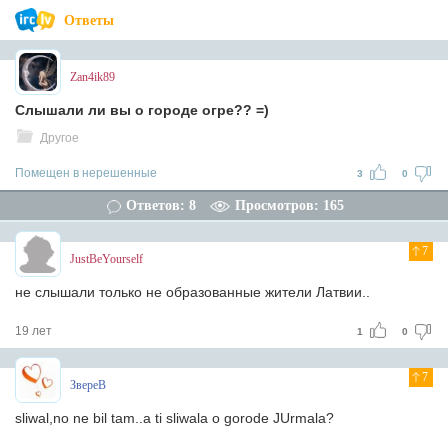
Ответы
Zan4ik89
Слышали ли вы о городе огре?? =)
Другое
Помещен в нерешенные
3
0
Ответов: 8
Просмотров: 165
7
JustBeYourself
не слышали только не образованные жители Латвии..
19 лет
1
0
7
ЗвереВ
sliwal,no ne bil tam..a ti sliwala o gorode JUrmala?