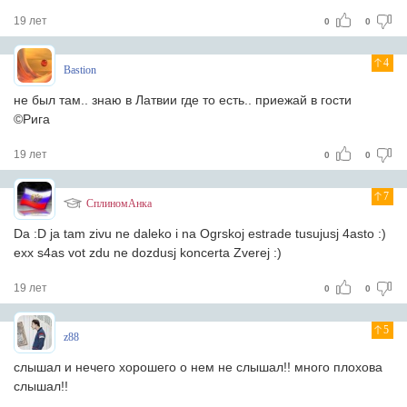
19 лет
0
0
4
Bastion
не был там.. знаю в Латвии где то есть.. приежай в гости
©Рига
19 лет
0
0
7
СплиномАнка
Da :D ja tam zivu ne daleko i na Ogrskoj estrade tusujusj 4asto :)
exx s4as vot zdu ne dozdusj koncerta Zverej :)
19 лет
0
0
5
z88
слышал и нечего хорошего о нем не слышал!! много плохова
слышал!!