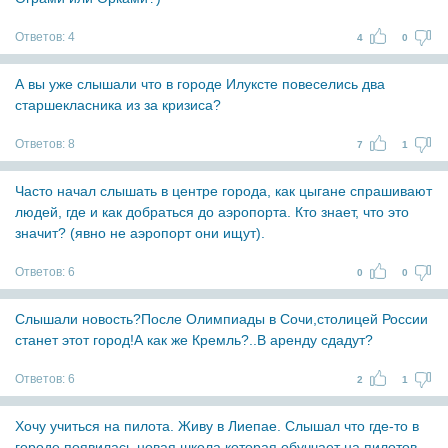
Ответов:
4
4
0
А вы уже слышали что в городе Илуксте повеселись два
старшекласника из за кризиса?
Ответов:
8
7
1
Часто начал слышать в центре города, как цыгане спрашивают
людей, где и как добраться до аэропорта. Кто знает, что это
значит? (явно не аэропорт они ищут).
Ответов:
6
0
0
Слышали новость?После Олимпиады в Сочи,столицей России
станет этот город!А как же Кремль?..В аренду сдадут?
Ответов:
6
2
1
Хочу учиться на пилота. Живу в Лиепае. Слышал что где-то в
городе появилась новая школа которая обуччает на пилотов.