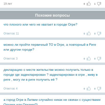
19 лет
0
1
Похожие вопросы
что плохого или чего не хватает в городе Огре?
Ответов:
11
0
0
можно ли пройти первичный ТО в Огре, а повторный в Риге
или другом городе?
Ответов:
3
0
0
декларацию о месте жительстве можно получить только в
городе где задекларирован ? задекларирован в огре , живу в
риге , могу ли в риге получить её ?
Ответов:
4
0
0
а город Огре в Латвии случайно никак не свзяан с существами
Ограми или Орками?)