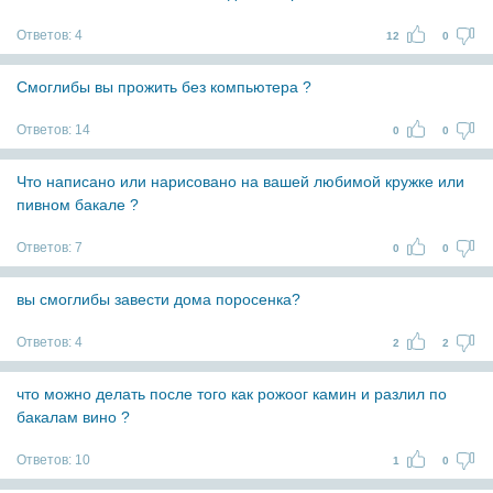
Ответов:
4
12
0
Смоглибы вы прожить без компьютера ?
Ответов:
14
0
0
Что написано или нарисовано на вашей любимой кружке или
пивном бакале ?
Ответов:
7
0
0
вы смоглибы завести дома поросенка?
Ответов:
4
2
2
что можно делать после того как рожоoг камин и разлил по
бакалам вино ?
Ответов:
10
1
0