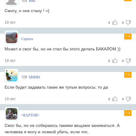
kekc
Смогу, н оне стану ! =)
19 лет
0
0
4
Cepeera
Может и смог бы, но не стал бы этого делать БАКАЛОМ ))
19 лет
0
0
8
blblblbl
Если будет задавать такие же тупые вопросы, то да
19 лет
0
0
4
^RAPTOR^
Смог бы, но не собераюсь такими вещами заниматься. А
человека я могу и ложкой убить, если что..