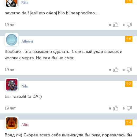
6
Riha
naverno da ! jesli eto o4enj bilo bi neaphodimo...
19 лет
0
0
6
Allower
Вообще - это возможно сделать. 1 сильный удар в висок и
человек мертв. Но сам бы не смог.
19 лет
0
0
2
Nda
Esli razozlit to DA :)
19 лет
0
0
4
Alita
Вряд ли) Скорее всего себе вывихнула бы руку, порезалась бы