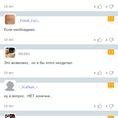
19 лет
0
0
2
_PoWeR_FuLL_
Если необхадимо
19 лет
0
0
3
HILDES
Это возможно , но я бы этого несделал
19 лет
0
0
3
^_SLaDkaJa_^
ну и вопрос...НЕТ конечна...
19 лет
0
0