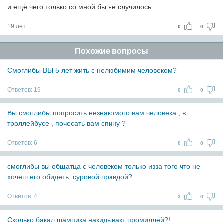
и ещё чего только со мной бы не случилось..
19 лет
0
0
Похожие вопросы
Смоглибы ВЫ 5 лет жить с нелюбимим человеком?
Ответов:
19
0
0
Вы смоглибы попросить незнакомого вам человека , в
троллейбусе , почесать вам спину ?
Ответов:
6
0
0
смоглибы вы общатца с человеком только изза того что не
хочеш его обидеть, суровой правдой?
Ответов:
4
3
0
Сколько бакал шампика накидывакт промиллей?!