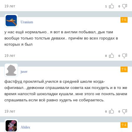
19 лет
1
0
6
Uranium
у нас ещё нормально.. я вот в англии побывал, дык там
вообще только толстые девахи.. причём во всех городах в
которых я был
19 лет
0
0
6
juser
фастфуд проклятый,учился в средней школе когда-
офигивал...девчонки спрашивали совета как похудеть и в то же
время напостой шоколадки кушали..мне этого не понять.зачем
спрашивать.если всё равно худеть не собираетесь.
19 лет
0
0
4
Ahilex