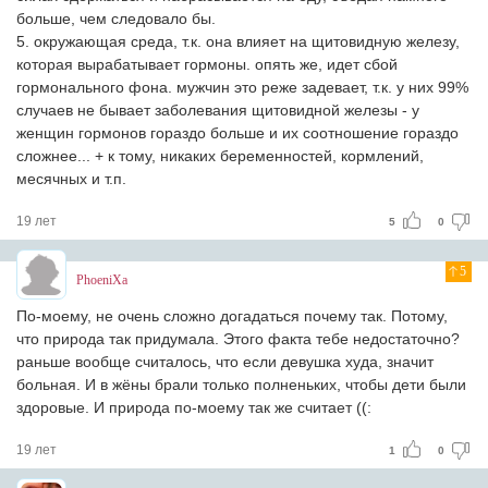
больше, чем следовало бы.
5. окружающая среда, т.к. она влияет на щитовидную железу,
которая вырабатывает гормоны. опять же, идет сбой
гормонального фона. мужчин это реже задевает, т.к. у них 99%
случаев не бывает заболевания щитовидной железы - у
женщин гормонов гораздо больше и их соотношение гораздо
сложнее... + к тому, никаких беременностей, кормлений,
месячных и т.п.
19 лет
5
0
5
PhoeniXa
По-моему, не очень сложно догадаться почему так. Потому,
что природа так придумала. Этого факта тебе недостаточно?
раньше вообще считалось, что если девушка худа, значит
больная. И в жёны брали только полненьких, чтобы дети были
здоровые. И природа по-моему так же считает ((:
19 лет
1
0