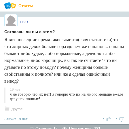
Ответы
Don3
Согласны ли вы с этим?
Я вот последние время такое заметил(своя статистика) то
что жирных девок больше гораздо чем же пацанов... пацаны
бывают либо худые, либо нормальные, а девчонки либо
нормальные, либо корочище.. вы так не считаете? что вы
думаете по этому поводу? почему женщины больше
свойственны к полноте? или же я сделал ошибочный
вывод?
19 лет
я не говорю что их нет! я говорю что их на много меньше ежеле
девушек полных!
Другое
Закрыт 19 лет
0
0
Ответов: 12
Просмотров: 153