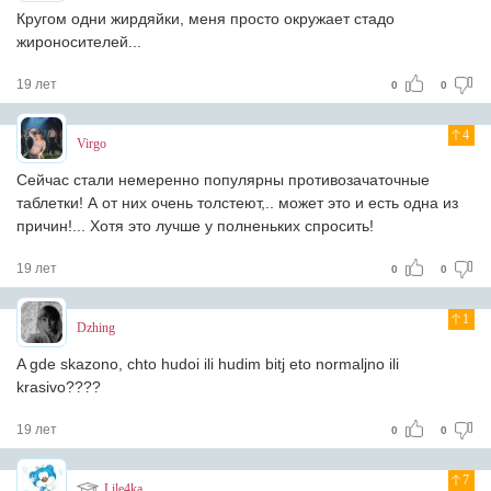
Кругом одни жирдяйки, меня просто окружает стадо
жироносителей...
19 лет
0
0
4
Virgo
Сейчас стали немеренно популярны противозачаточные
таблетки! А от них очень толстеют,.. может это и есть одна из
причин!... Хотя это лучше у полненьких спросить!
19 лет
0
0
1
Dzhing
A gde skazono, chto hudoi ili hudim bitj eto normaljno ili
krasivo????
19 лет
0
0
7
Lile4ka