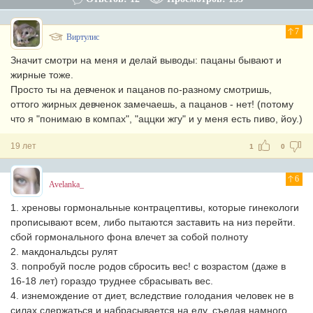
7
Виртулис
Значит смотри на меня и делай выводы: пацаны бывают и
жирные тоже.
Просто ты на девченок и пацанов по-разному смотришь,
оттого жирных девченок замечаешь, а пацанов - нет! (потому
что я "понимаю в компах", "аццки жгу" и у меня есть пиво, йоу.)
19 лет
1
0
6
Avelanka_
1. хреновы гормональные контрацептивы, которые гинекологи
прописывают всем, либо пытаются заставить на низ перейти.
сбой гормонального фона влечет за собой полноту
2. макдональдсы рулят
3. попробуй после родов сбросить вес! с возрастом (даже в
16-18 лет) гораздо труднее сбрасывать вес.
4. изнемождение от диет, вследствие голодания человек не в
силах сдержаться и набрасывается на еду, съедая намного