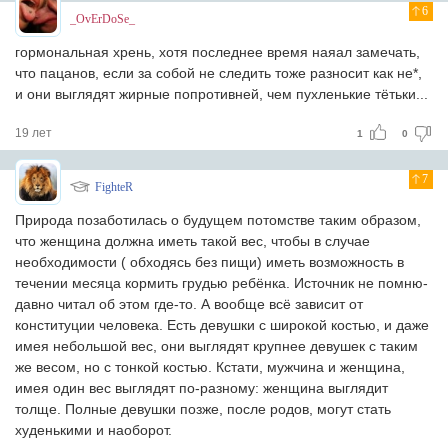
6
_OvErDoSe_
гормональная хрень, хотя последнее время наяал замечать,
что пацанов, если за собой не следить тоже разносит как не*,
и они выглядят жирные попротивней, чем пухленькие тётьки...
19 лет
1
0
7
FighteR
Природа позаботилась о будущем потомстве таким образом,
что женщина должна иметь такой вес, чтобы в случае
необходимости ( обходясь без пищи) иметь возможность в
течении месяца кормить грудью ребёнка. Источник не помню-
давно читал об этом где-то. А вообще всё зависит от
конституции человека. Есть девушки с широкой костью, и даже
имея небольшой вес, они выглядят крупнее девушек с таким
же весом, но с тонкой костью. Кстати, мужчина и женщина,
имея один вес выглядят по-разному: женщина выглядит
толще. Полные девушки позже, после родов, могут стать
худенькими и наоборот.