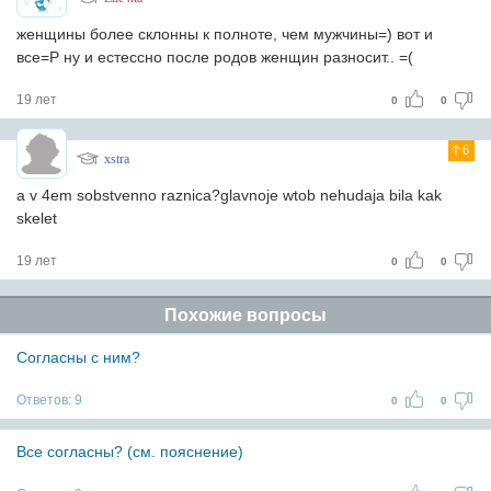
женщины более склонны к полноте, чем мужчины=) вот и
все=Р ну и естессно после родов женщин разносит.. =(
19 лет
0
0
6
xstra
a v 4em sobstvenno raznica?glavnoje wtob nehudaja bila kak
skelet
19 лет
0
0
Похожие вопросы
Согласны с ним?
Ответов:
9
0
0
Все согласны? (см. пояснение)