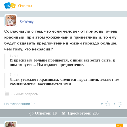
Ответы
Stolichniy
Согласны ли с тем, что если человек от природы очень
красивый, при этом ухоженный и приветливый, то ему
будут отдавать предпочтение в жизни гораздо больше,
чем тому, кто некрасив?
7 лет
И красивым больше прощается, с ними все хотят быть, к
ним тянутся... Им отдают предпочтение.
7 лет
Люди угождают красивым, стелятся перед ними, делают им
комплименты, восхищаются ими...
Личные вопросы
На голосовании 1 г
2
1
Ответов: 10
Просмотров: 295
7