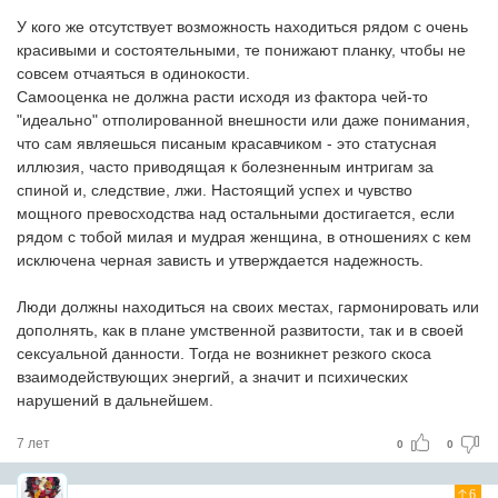
У кого же отсутствует возможность находиться рядом с очень
красивыми и состоятельными, те понижают планку, чтобы не
совсем отчаяться в одинокости.
Самооценка не должна расти исходя из фактора чей-то
"идеально" отполированной внешности или даже понимания,
что сам являешься писаным красавчиком - это статусная
иллюзия, часто приводящая к болезненным интригам за
спиной и, следствие, лжи. Настоящий успех и чувство
мощного превосходства над остальными достигается, если
рядом с тобой милая и мудрая женщина, в отношениях с кем
исключена черная зависть и утверждается надежность.
Люди должны находиться на своих местах, гармонировать или
дополнять, как в плане умственной развитости, так и в своей
сексуальной данности. Тогда не возникнет резкого скоса
взаимодействующих энергий, а значит и психических
нарушений в дальнейшем.
7 лет
0
0
6