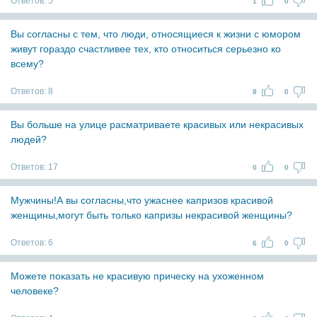
Ответов:
5
1
0
Вы согласны с тем, что люди, относящиеся к жизни с юмором
живут гораздо счастливее тех, кто относиться серьезно ко
всему?
Ответов:
8
8
0
Вы больше на улице расматриваете красивых или некрасивых
людей?
Ответов:
17
0
0
Мужчины!А вы согласны,что ужаснее капризов красивой
женщины,могут быть только капризы некрасивой женщины?
Ответов:
6
6
0
Можете показать не красивую прическу на ухоженном
человеке?