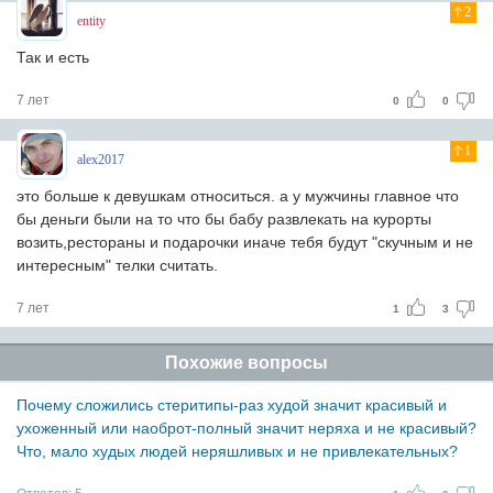
2
entity
Так и есть
7 лет
0
0
1
alex2017
это больше к девушкам относиться. а у мужчины главное что
бы деньги были на то что бы бабу развлекать на курорты
возить,рестораны и подарочки иначе тебя будут "скучным и не
интересным" телки считать.
7 лет
1
3
Похожие вопросы
Почему сложились стеритипы-раз худой значит красивый и
ухоженный или наоброт-полный значит неряха и не красивый?
Что, мало худых людей неряшливых и не привлекательных?