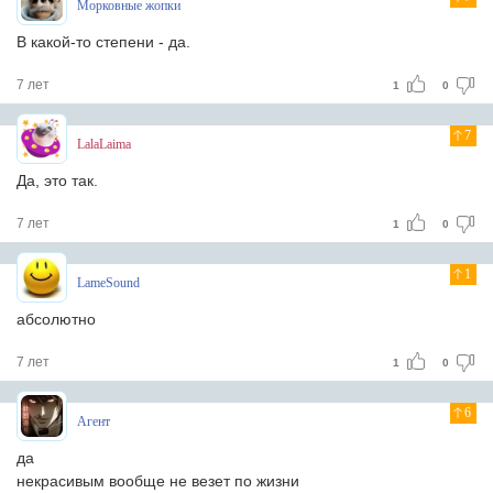
Морковные жопки
В какой-то степени - да.
7 лет
1
0
7
LalaLaima
Да, это так.
7 лет
1
0
1
LameSound
абсолютно
7 лет
1
0
6
Агент
да
некрасивым вообще не везет по жизни