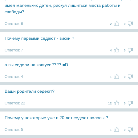
имея маленьких детей, рискуя лишиться места работы и
свободы?
Ответов:
6
2
0
Почему первыми седеют - виски ?
Ответов:
7
4
0
а вы седели на кактусе???? =D
Ответов:
4
1
0
Ваши родители седеют?
Ответов:
22
12
0
Почему у некоторые уже в 20 лет седеют волосы ?
Ответов:
5
1
0