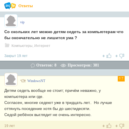
Ответы
vip
Со скольких лет можно детям седеть за компьютерам что
бы окончательно не лишится ума ?
Компьютеры, Интернет
Закрыт 19 лет
0
0
Ответов: 8
Просмотров: 381
7
WindowsNT
Детям седеть вообще не стоит; причём неважно, у
компьютера или где.
Согласен, многие седеют уже в тридцать лет.. Но лучше
оттянуть поседение хотя бы до шестидесяти.
Седой ребёнок выглядит не очень интересно.
19 лет
0
0