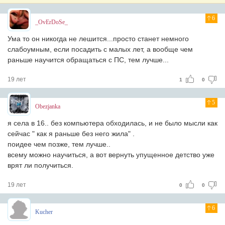
6
_OvErDoSe_
Ума то он никогда не лешится...просто станет немного
слабоумным, если посадить с малых лет, а вообще чем
раньше научится обращаться с ПС, тем лучше...
19 лет
1
0
5
Obezjanka
я села в 16.. без компьютера обходилась, и не было мысли как
сейчас " как я раньше без него жила" .
поидее чем позже, тем лучше..
всему можно научиться, а вот вернуть упущенное детство уже
врят ли получиться.
19 лет
0
0
6
Kucher