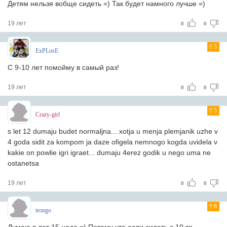
Детям нельзя вобще сидеть =) Так будет намного лучше =)
19 лет
0
0
5
ExPLosE
С 9-10 лет помойму в самый раз!
19 лет
0
0
5
Crazy-girl
s let 12 dumaju budet normaljna... xotja u menja plemjanik uzhe v
4 goda sidit za kompom ja daze ofigela nemnogo kogda uvidela v
kakie on powlie igri igraet... dumaju 4erez godik u nego uma ne
ostanetsa
19 лет
0
0
6
trongo