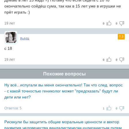
Думаю в лет 15 надо =) Потаму что если сидеть с 10 то
окончательно сойдёш сума, так как в 15 лет уже в игрушки не
прёт играть :)
19 лет
0
0
3
Bublik
с 18
19 лет
0
0
Похожие вопросы
Ну всё...испугали вы меня окончательно! Так что след. вопрос
- с какой точностью гениколог может "предсказать" будут ли
дети или нет?
Ответов:
5
1
0
Рискнули бы защитить общие моральные ценности и вектор
развития человечества вандалистически-хулиганистым путем,