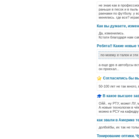
не знаю как в профессио
раньше в песок и в пыль
раенами по футболу. у в
менялись. где все? игра
Как вы думаете, измен
Да, изменились.
Кстати благодаря нам са
Ребята!! Какие новые 
по-моему е-талон и эти
а еще gps в автобусы вст
он проехал...
Согласились бы вы
50-100 лет не так много,
В какое высшее зав
Ойй.. ну РТУ, может ЛУ, 
А новые технологии в чё
можно в РСУ на кафедру
как звали в Америке т
долбоёбы, их так не тол
Тонирование оптики. Ч