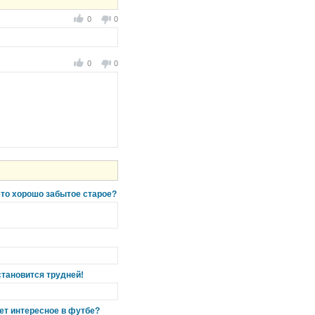
0
0
0
0
 это хорошо забытое старое?
становится трудней!
дет интересное в футбе?