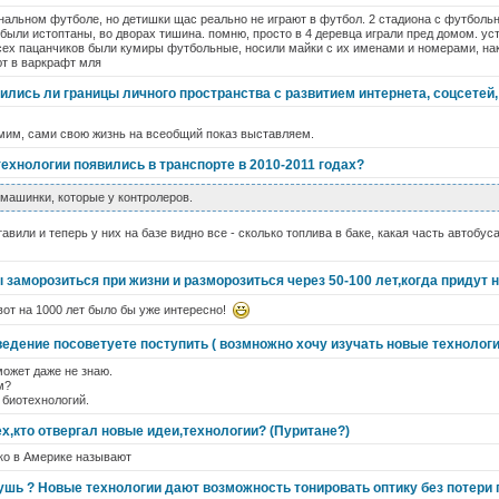
нальном футболе, но детишки щас реально не играют в футбол. 2 стадиона с футболь
 были истоптаны, во дворах тишина. помню, просто в 4 деревца играли пред домом. у
сех пацанчиков были кумиры футбольные, носили майки с их именами и номерами, на
ют в варкрафт мля
ились ли границы личного пространства с развитием интернета, соцсетей, 
мим, сами свою жизнь на всеобщий показ выставляем.
технологии появились в транспорте в 2010-2011 годах?
 машинки, которые у контролеров.
авили и теперь у них на базе видно все - сколько топлива в баке, какая часть автобус
 заморозиться при жизни и разморозиться через 50-100 лет,когда придут 
 вот на 1000 лет было бы уже интересно!
едение посоветуете поступить ( возмножно хочу изучать новые технологи
может даже не знаю.
м?
 биотехнологий.
ех,кто отвергал новые идеи,технологии? (Пуритане?)
ько в Америке называют
ушь ? Новые технологии дают возможность тонировать оптику без потери 