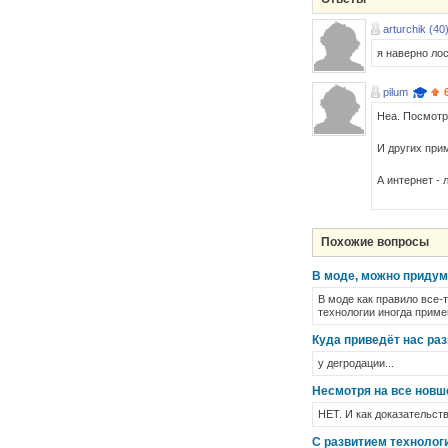
arturchik (40
я наверно лос
pilum
Неа. Посмотр
И других прим
А интернет - 
Похожие вопросы
В моде, можно придума
В моде как правило все-
технологии иногда примен
Куда приведёт нас ра
у дегродации...
Несмотря на все новше
НЕТ. И как доказательст
С развитием технологи