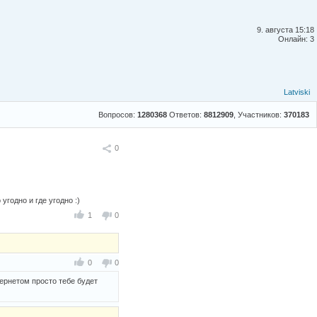
9. августа 15:18
Онлайн: 3
Latviski
Вопросов:
1280368
Ответов:
8812909
, Участников:
370183
Поделиться
0
угодно и где угодно :)
1
0
0
0
ернетом просто тебе будет