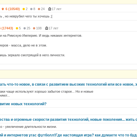
)
6 (10540)
2
8
24
17 лет
ь , но неврубил чего ты хочешь ;[
6 (17443)
5
25
108
17 лет
и на Римскую Империю. И ведь никаких интернетов.
еров - масса, дело не в этом.
лишь зеркало смотрящей в него личности.
ть что-то новое, в связи с развитием высоких технологий или все новое,
таки чаще используют хорошо забытое старое... Но и новые
яют...
звитие новых технологий?
ства и огромные скорости развития технологий, новые поколения... жить 
во - увеличение длительности жизни.
й и интернетов угас футболл!Где настоящая игра? как думаете что то бу