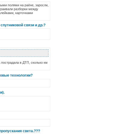
ными полями на раёне, заросли,
страивали разборки между
клейками, карточками
спутниковой связи и др.?
а пострадала в ДТП, сколько км
новые технологии?
и).
пропускания света.???