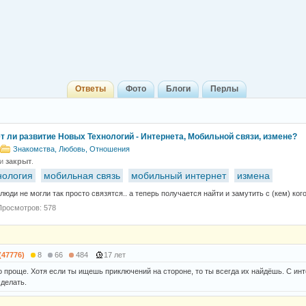
Ответы
Фото
Блоги
Перлы
т ли развитие Новых Технологий - Интернета, Мобильной связи, измене?
Знакомства, Любовь, Отношения
 и
закрыт
.
нология
мобильная связь
мобильный интернет
измена
юди не могли так просто связятся.. а теперь получается найти и замутить с (кем) кого 
Просмотров: 578
(47776)
8
66
484
17 лет
о проще. Хотя если ты ищешь приключений на стороне, то ты всегда их найдёшь. С инт
сделать.