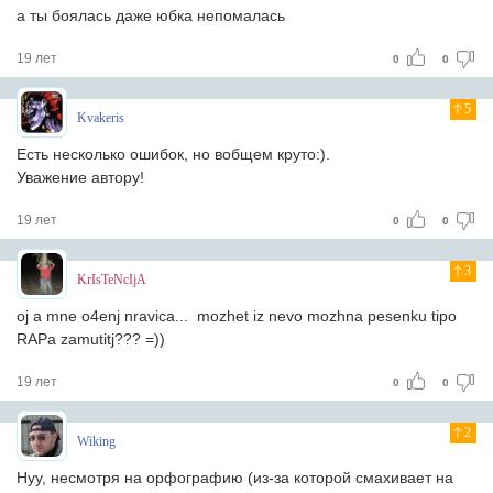
а ты боялась даже юбка непомалась
19 лет
0
0
5
Kvakeris
Есть несколько ошибок, но вобщем круто:).
Уважение автору!
19 лет
0
0
3
KrIsTeNcIjA
oj a mne o4enj nravica... mozhet iz nevo mozhna pesenku tipo
RAPa zamutitj??? =))
19 лет
0
0
2
Wiking
Нуу, несмотря на орфографию (из-за которой смахивает на