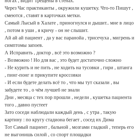
ногах , видит Трещены в стенах.
Через Час практиканты , окружили кушетку. Что-то Пишут ,
смеются , ставят в карточках метки.
Самый Лысый в Халате , приногнулся и дышит.. мне в лицо
, потом в уши , я кричу - он не слышит.
Ай ай ай пациент , да у вас паранойа , трисечуха , мигрень и
симптомы запоев.
А Исправить , доктор , всё это возможно ?
- Возможно ! Но для вас , это будет достаточно сложно
- Не курить и не пить , не ходить на тусовки , гири , штанга
, пинг-понг и прикупите кроссовки
- И если будете делать всё то , что мы тут сказали , вы
забудете то , о чём лучшеб не знали
Дни , месяца с тех пор прошли , недели , кушетка пациента
того , давно пустеет
Зато соседи наблюдали каждый день , с утра , такую
картину : по кругу стадиона бегает , сосед их Дима
Тот Самый пациент , бальной , мозгами гладкий , теперь его
не выгонишь силой , со спорт площадки