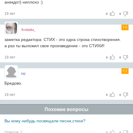
анекдот) неплохо :)
19 лет
0
0
6
Avelanka_
заметка редактора: СТИХ - это одна строка стихотворения.
а раз ты выложил свое произведение - это СТИХИ!
19 лет
0
0
2
zap
Бредово.
19 лет
0
0
Похожие вопросы
Вы кому нибудь посвящали песни,стихи?
Ответов:
7
0
0