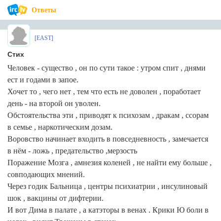
Ответы
[EAST]
Стих
Человек - существо , он по сути такое : утром спит , днями
ест и годами в запое.
Хочет то , чего нет , тем что есть не доволен , поработает
день - на второй он уволен.
Обстоятельства эти , приводят к психозам , дракам , ссорам
в семье , наркотическим дозам.
Воровство начинает входить в повседневность , замечается
в нём - ложь , предательство ,мерзость
Поражение Мозга , амнезия коленей , не найти ему больше ,
совподающих мнений.
Через годик Бальница , центры психиатрии , инсулиновый
шок , вакцины от дифтерии.
И вот Дима в палате , а катэторы в венах . Крики Ю боли в