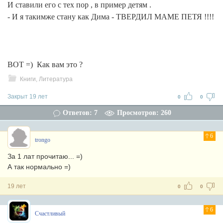
И ставили его с тех пор , в пример детям .
- И я такимже стану как Дима - ТВЕРДИЛ МАМЕ ПЕТЯ !!!!
ВОТ =) Как вам это ?
Книги, Литература
Закрыт 19 лет
0
0
Ответов: 7
Просмотров: 260
6
trongo
За 1 лат прочитаю... =)
А так нормально =)
19 лет
0
0
6
Счастливый