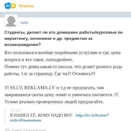
Ответы
sasha
Студенты, делает ли кто домашние работы/курсовые по
маркетингу, экономике и др. предметам за
вознаграждение?
Кто пользовался вообще подобными услугами и где, цена
вопроса и все такое, поподробнее.
Помню тут девка какая-то писала, что делает разного рода
работы, 1лс за страницу. Где ты?! Отзовись!!!
!!! SS.LV, REKLAMA.LV и т.д не предлагать, там
зажравшиеся скоты цену ломят и умничать пытаются. !!!
Только реально проверенных людей предлагайте.
15 лет
http://irc.lv/home?
Я НАШЕЛ ЕЁ, КОМУ НАДО ВОТ:
nick=Ильиниана
Учеба, Образование