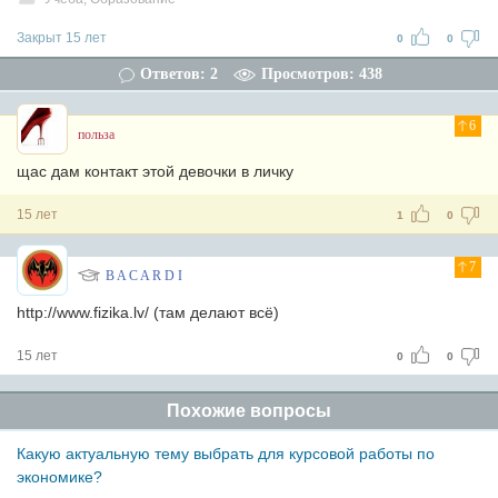
Закрыт 15 лет
0
0
Ответов: 2
Просмотров: 438
6
польза
щас дам контакт этой девочки в личку
15 лет
1
0
7
B A C A R D I
http://www.fizika.lv/ (там делают всё)
15 лет
0
0
Похожие вопросы
Какую актуальную тему выбрать для курсовой работы по
экономике?