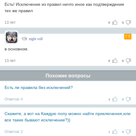
Есть! Исключение из правил ничто иное как подтверждение
тех же правил
13 лет
0
0
8
night vulf
в основном.
13 лет
0
0
Похожие вопросы
Есть ли правила без исключений?
Ответов:
4
4
0
Скажите, а вот на Каждую попу можно найти приключения,или
все такие бывают исключение?))
Ответов:
2
1
0