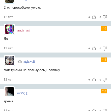
2-мя способами умею.
12 лет
0
0
6
magic_seal
Да.
12 лет
0
0
8
night vulf
галстуками не пользуюсь,1 завяжу.
12 лет
0
0
3
aleksej.g
тремя.
12 лет
0
0