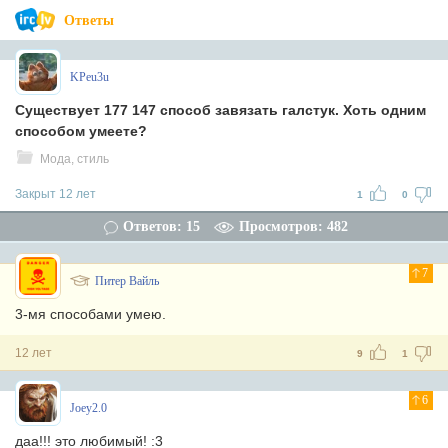
Ответы
KPeu3u
Существует 177 147 способ завязать галстук. Хоть одним
способом умеете?
Мода, стиль
Закрыт 12 лет
1
0
Ответов: 15
Просмотров: 482
7
Питер Вайль
3-мя способами умею.
12 лет
9
1
6
Joey2.0
даа!!! это любимый! :3