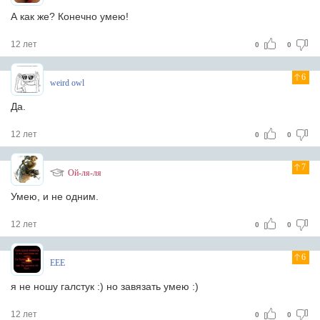
А как же? Конечно умею!
12 лет
0
0
6
weird owl
Да.
12 лет
0
0
7
Ой-ля-ля
Умею, и не одним.
12 лет
0
0
6
EEE
я не ношу галстук :) но завязать умею :)
12 лет
0
0