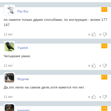
7
Play-Boy
по памяти только двумя способами, по инструкции - всеми 177
147
12 лет
0
0
4
Уарабей
Четыремя умею.
12 лет
0
0
7
Муррчик
Да,это легко на самом деле,хотя кажется что нет.
12 лет
0
0
6
bormoglot