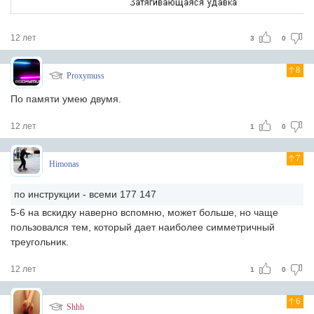
12 лет
3
0
8
Proxymuss
По памяти умею двумя.
12 лет
1
0
7
Himonas
по инструкции - всеми 177 147
5-6 на вскидку наверно вспомню, может больше, но чаще
пользовался тем, который дает наиболее симметричный
треугольник.
12 лет
1
0
6
Shhh