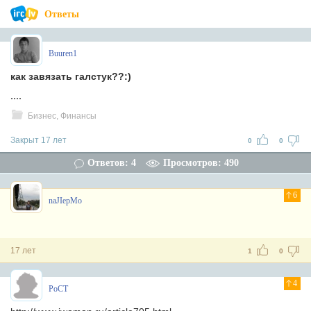
Ответы
Buuren1
как завязать галстук??:)
....
Бизнес, Финансы
Закрыт 17 лет
0
0
Ответов: 4
Просмотров: 490
6
naJIepMo
17 лет
1
0
4
PoCT