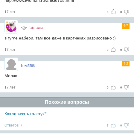
http://www.iwoman.ru/article705.html
17 лет
0
0
7
LalaLaima
в гугле набери, там все даже в картинках разрисовано :)
17 лет
0
0
3
kuza7588
Молча.
17 лет
0
0
Похожие вопросы
Как завязать галстук?
Ответов:
7
7
0