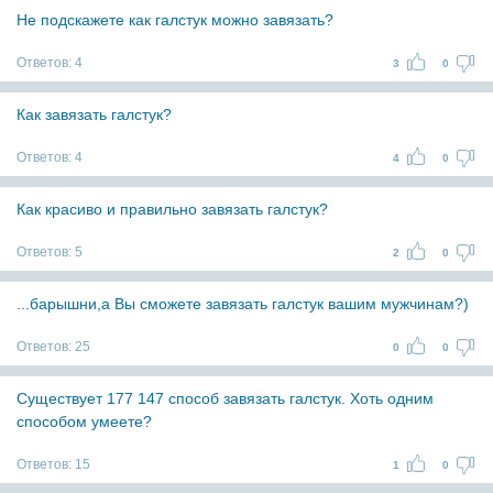
Не подскажете как галстук можно завязать?
Ответов:
4
3
0
Как завязать галстук?
Ответов:
4
4
0
Как красиво и правильно завязать галстук?
Ответов:
5
2
0
...барышни,а Вы сможете завязать галстук вашим мужчинам?)
Ответов:
25
0
0
Существует 177 147 способ завязать галстук. Хоть одним
способом умеете?
Ответов:
15
1
0