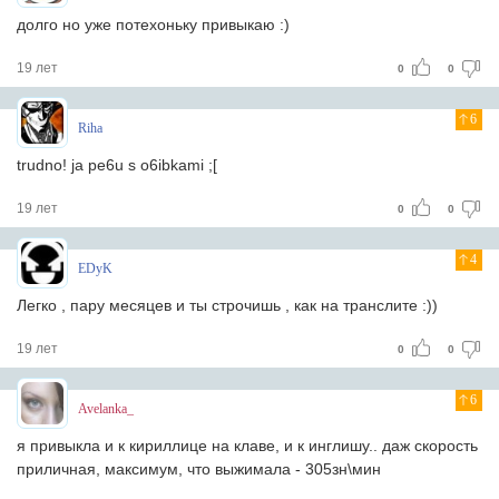
долго но уже потехоньку привыкаю :)
19 лет
0
0
6
Riha
trudno! ja pe6u s o6ibkami ;[
19 лет
0
0
4
EDyK
Легко , пару месяцев и ты строчишь , как на транслите :))
19 лет
0
0
6
Avelanka_
я привыкла и к кириллице на клаве, и к инглишу.. даж скорость
приличная, максимум, что выжимала - 305зн\мин