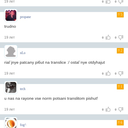
19 лет
0
0
5
propane
trudno
19 лет
0
0
2
nLo
rial`jnye patcany pi6ut na translice :/ ostal`nye otdyhajut
19 лет
0
0
1
tech
u nas na rayone vse norm potsani translitom pishut!
19 лет
0
0
6
fog^