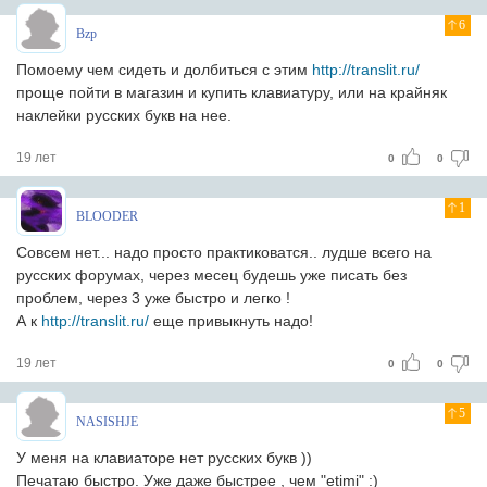
6
Bzp
Помоему чем сидеть и долбиться с этим
http://translit.ru/
проще пойти в магазин и купить клавиатуру, или на крайняк
наклейки русских букв на нее.
19 лет
0
0
1
BLOODER
Совсем нет... надо просто практиковатся.. лудше всего на
русских форумах, через месец будешь уже писать без
проблем, через 3 уже быстро и легко !
А к
http://translit.ru/
еще привыкнуть надо!
19 лет
0
0
5
NASISHJE
У меня на клавиаторе нет русских букв ))
Печатаю быстро. Уже даже быстрее , чем "etimi" :)