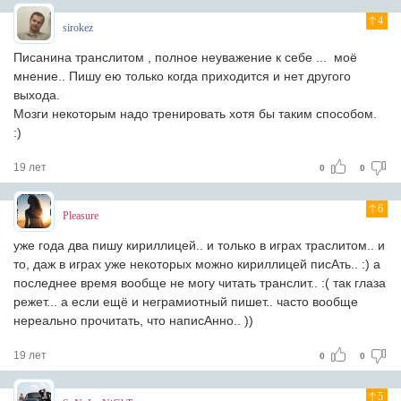
4
sirokez
Писанина транслитом , полное неуважение к себе ... моё
мнение.. Пишу ею только когда приходится и нет другого
выхода.
Мозги некоторым надо тренировать хотя бы таким способом.
:)
19 лет
0
0
6
Pleasure
уже года два пишу кириллицей.. и только в играх траслитом.. и
то, даж в играх уже некоторых можно кириллицей писАть.. :) а
последнее время вообще не могу читать транслит.. :( так глаза
режет... а если ещё и неграмиотный пишет.. часто вообще
нереально прочитать, что написАнно.. ))
19 лет
0
0
5