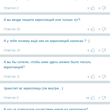
Ответов:
3
0
0
А вы везде пишите кириллицей или только тут?
Ответов:
26
0
0
А у тебя почему ещё ник не кириллицей написан ? :)
Ответов:
16
0
0
А вы бы хотели, чтобы ники здесь можно было писать
кириллицей?
Ответов:
11
0
0
транслит вс кириллица (см внутри...)
Ответов:
0
16
1
А что за повальное нашествие ников на кириллице?