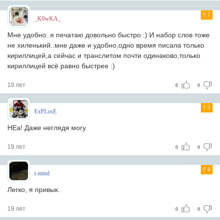
7
_K0wKA_
Мне удобно..я печатаю довольно быстро :) И набор слов тоже
не хиленький..мне даже и удобно,одно время писала только
кириллицей,а сейчас и транслитом почти одинаково,только
кириллицей всё равно быстрее :)
19 лет
0
0
5
ExPLosE
НЕа! Даже неглядя могу
19 лет
0
0
4
t-mind
Легко, я привык.
19 лет
0
0