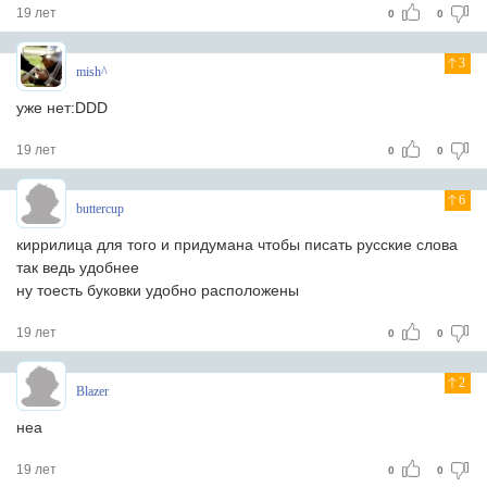
19 лет
0
0
3
mish^
уже нет:DDD
19 лет
0
0
6
buttercup
киррилица для того и придумана чтобы писать русские слова
так ведь удобнее
ну тоесть буковки удобно расположены
19 лет
0
0
2
Blazer
неа
19 лет
0
0