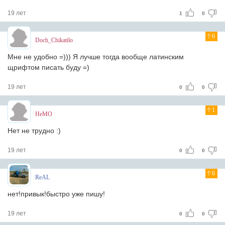
19 лет
1
0
6
Doch_Chikatilo
Мне не удобно =))) Я лучше тогда вообще латинским
щрифтом писать буду =)
19 лет
0
0
1
HeMO
Нет не трудно :)
19 лет
0
0
6
ReAL
нет!привык!быстро уже пишу!
19 лет
0
0