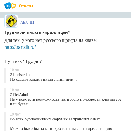
Ответы
AleX_IM
Трудно ли писать кириллицей?
Для тех, у кого нет русского шрифта на клаве:
http://translit.ru/
Ну и как? Трудно?
19 лет
2 Lariso4ka:
По ссылке зайдии пиши латиницей...
19 лет
2 NetAdmin:
Не у всех есть возможность так просто приобрести клавиатуру
или буквы...
19 лет
Во всех русскоязычных форумах за транслит банят...
Можно было бы, кстати, добавить на сайт кириллизацию...