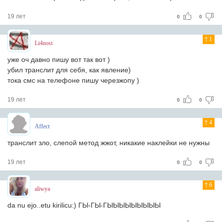
19 лет
0
0
1
Li4nost
уже оч давно пишу вот так вот )
убил транслит для себя, как явление)
тока смс на телефоне пишу черезжопу )
19 лет
0
0
4
Affect
транслит зло, слепой метод жжот, никакие наклейки не нужны
19 лет
0
0
6
aliwya
da nu ejo..etu kirilicu:) ГЫ-ГЫ-ГЫЫЫЫЫЫЫЫЫ