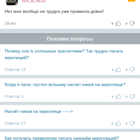
SuN_In_NiGhT
Нет мне вообще не трудно,уже привикла довно!
19 лет
0
0
Похожие вопросы
Почему one.lv сплошные траслитчики? Так трудно писать
кирилицей?
Ответов:
18
4
0
Когда я прое..пустил вспышку насчет ников на кириллице?
Ответов:
3
4
0
Насчёт ников на кириллице ----->
Ответов:
27
0
0
Как получить привилегию писать никнейм кириллицей?