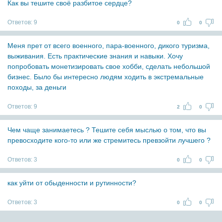
Как вы тешите своё разбитое сердце?
Ответов:
9
0
0
Меня прет от всего военного, пара-военного, дикого туризма,
выживания. Есть практические знания и навыки. Хочу
попробовать монетизировать свое хобби, сделать небольшой
бизнес. Было бы интересно людям ходить в экстремальные
походы, за деньги
Ответов:
9
2
0
Чем чаще занимаетесь ? Тешите себя мыслью о том, что вы
превосходите кого-то или же стремитесь превзойти лучшего ?
Ответов:
3
0
0
как уйти от обыденности и рутинности?
Ответов:
3
0
0