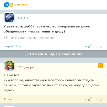
Ответы
High_117
У всех есть хобби, всем что-то интересно по мимо
обыденности, чем вы тешите душу?
Знакомства, Любовь, Отношения
Закрыт 11 лет
0
0
Ответов: 6
Просмотров: 348
6
Дикобраз
а я не все
ну а вообще, единственное мое хобби сейчас это ходить
пешком, получаю удовольствие от этого, не могу долго дома
сидеть
11 лет
4
0