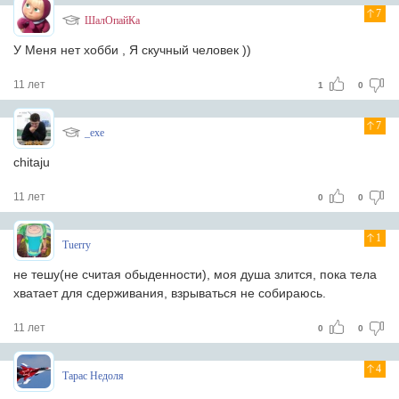
7
ШалОпайКа
У Меня нет хобби , Я скучный человек ))
11 лет
1
0
7
_exe
chitaju
11 лет
0
0
1
Tuerry
не тешу(не считая обыденности), моя душа злится, пока тела
хватает для сдерживания, взрываться не собираюсь.
11 лет
0
0
4
Тарас Недоля