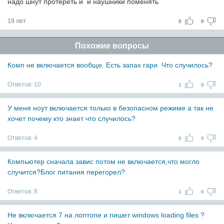
надо шнут протереть и и наушники поменять
19 лет
0
0
Похожие вопросы
Комп не включается вообще. Есть запах гари. Что случилось?
Ответов:
10
1
0
У меня ноут включается только в безопасном режиме а так не
хочет почему кто знает что случилось?
Ответов:
4
0
0
Компьютер сначала завис потом не включается,что могло
случится?Блог питания перегорел?
Ответов:
8
1
0
Не включается 7 на лоптопе и пишет windows loading files ?