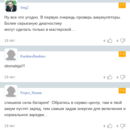
7
Serg2
Ну все что угодно. В первую очередь проверь аккумуляторы.
Более серьезную диагностику
могут сделать только в мастерской....
19 лет
0
0
4
KarabassBarabass
slomalsja!!!
19 лет
0
0
6
Project_Human
слишком села батарея! Обратись в сервис-центр, там в твой
аккум пустят заряд, тем самым задав энергии для включения и
нормальноя зарядки...
19 лет
0
0