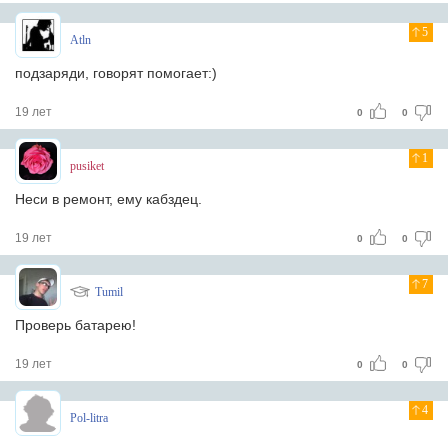
5
Atln
подзаряди, говорят помогает:)
19 лет
0
0
1
pusiket
Неси в ремонт, ему кабздец.
19 лет
0
0
7
Tumil
Проверь батарею!
19 лет
0
0
4
Pol-litra