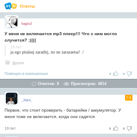
Ответы
bagira3
У меня не включается mp3 плеер!!! Что с ним могло
случится? ;((((
19 лет
ja ego pitalasj zaraditj, no ne zarazaetsa! :/
Другое
Помещен в нерешенные
3
0
Ответов: 8
Просмотров: 4054
4
_Juice_
Первое, что стоит проверить - батарейки / аккумулятор. У
меня тоже не включается, когда они садятся.
19 лет
0
0