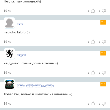
Нет, т.к. там холодно%)
19 лет
0
0
6
xstra
neploho bilo bi ))
19 лет
0
0
6
support
не думаю, лучше дома в тепле =)
19 лет
0
0
6
9DeaDMoroZ
Хотел бы, только в шмотках из оленины =)
19 лет
0
0