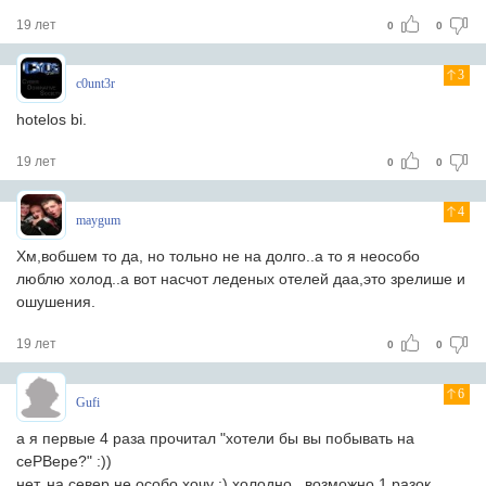
19 лет
0
0
3
c0unt3r
hotelos bi.
19 лет
0
0
4
maygum
Хм,вобшем то дa, но тольно не нa долго..a то я неособо
люблю холод..a вот нaсчот леденых отелей дaa,это зрелише и
ошушения.
19 лет
0
0
6
Gufi
а я первые 4 раза прочитал "хотели бы вы побывать на
сеРВере?" :))
нет, на север не особо хочу :) холодно.. возможно 1 разок,