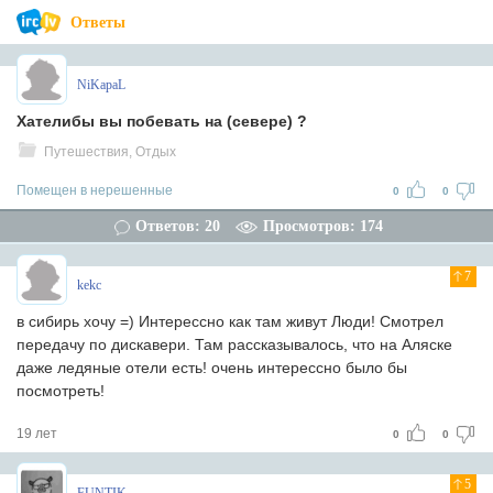
Ответы
NiKapaL
Хателибы вы побевать на (севере) ?
Путешествия, Отдых
Помещен в нерешенные
0
0
Ответов: 20
Просмотров: 174
7
kekc
в сибирь хочу =) Интерессно как там живут Люди! Смотрел
передачу по дискавери. Там рассказывалось, что на Аляске
даже ледяные отели есть! очень интерессно было бы
посмотреть!
19 лет
0
0
5