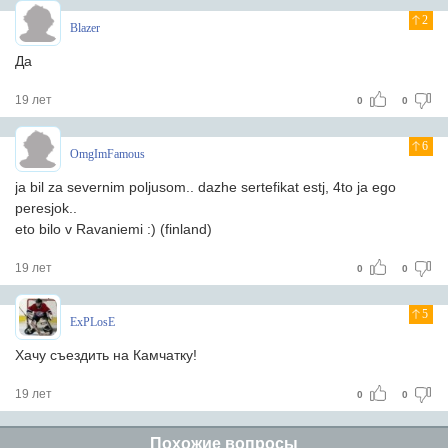
2
Blazer
Да
19 лет
0
0
6
OmgImFamous
ja bil za severnim poljusom.. dazhe sertefikat estj, 4to ja ego
peresjok..
eto bilo v Ravaniemi :) (finland)
19 лет
0
0
5
ExPLosE
Хачу съездить на Камчатку!
19 лет
0
0
Похожие вопросы