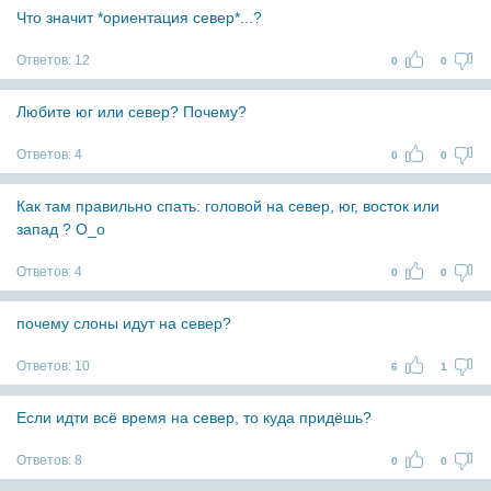
Что значит *ориентация север*...?
Ответов:
12
0
0
Любите юг или север? Почему?
Ответов:
4
0
0
Как там правильно спать: головой на север, юг, восток или
запад ? O_o
Ответов:
4
0
0
почему слоны идут на север?
Ответов:
10
6
1
Если идти всё время на север, то куда придёшь?
Ответов:
8
0
0