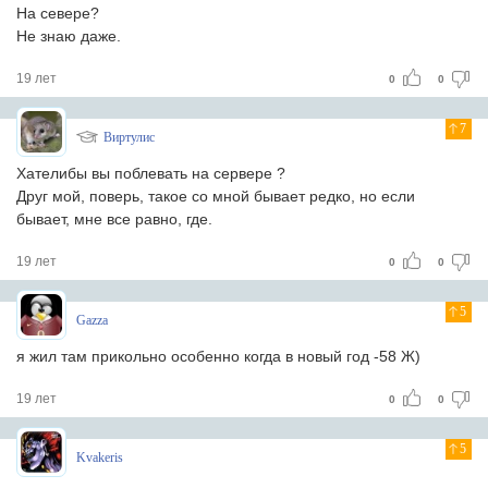
На севере?
Не знаю даже.
19 лет
0
0
7
Виртулис
Хателибы вы поблевать на сервере ?
Друг мой, поверь, такое со мной бывает редко, но если
бывает, мне все равно, где.
19 лет
0
0
5
Gazza
я жил там прикольно особенно когда в новый год -58 Ж)
19 лет
0
0
5
Kvakeris