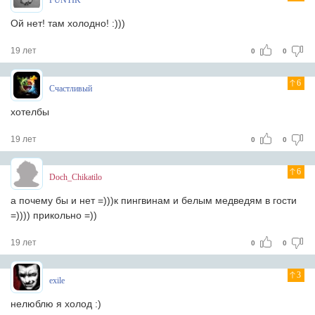
FUNTIK
Ой нет! там холодно! :)))
19 лет
0
0
6
Счастливый
хотелбы
19 лет
0
0
6
Doch_Chikatilo
а почему бы и нет =)))к пингвинам и белым медведям в гости
=)))) прикольно =))
19 лет
0
0
3
exile
нелюблю я холод :)