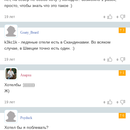
просто, чтобы знать что это такое :)
19 лет
0
0
3
Goaty_Beard
k3kc1k - ледяные отели есть в Скандинавии. Во всяком
случае, в Швеции точно есть один. :)
19 лет
0
0
1
Anapxu
Хотелбы :))))))))
Ж)
19 лет
0
0
6
Psyduck
Хотел бы я поблевать?