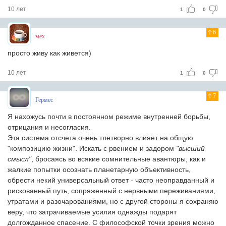
10 лет
1
0
6
мех
просто живу как живется)
10 лет
1
0
7
Гермес
Я нахожусь почти в постоянном режиме внутренней борьбы,
отрицания и несогласия.
Эта система отсчета очень тлетворно влияет на общую
"композицию жизни". Искать с рвением и задором
"высший
смысл"
, бросаясь во всякие сомнительные авантюры, как и
жалкие попытки осознать планетарную объективность,
обрести некий универсальный ответ - часто неоправданный и
рискованный путь, сопряженный с нервными переживаниями,
утратами и разочарованиями, но с другой стороны я сохраняю
веру, что затрачиваемые усилия однажды подарят
долгожданное спасение. С философской точки зрения можно