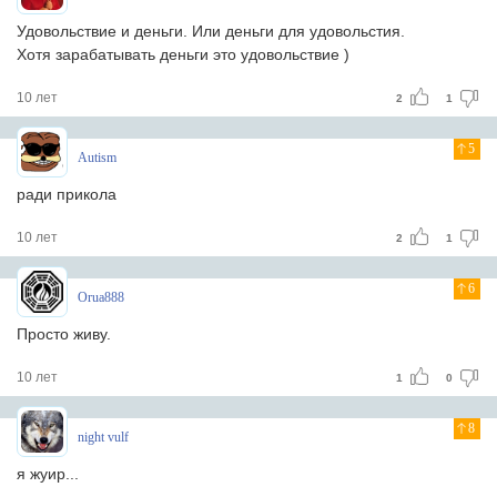
Удовольствие и деньги. Или деньги для удовольстия.
Хотя зарабатывать деньги это удовольствие )
10 лет
2
1
5
Autism
ради прикола
10 лет
2
1
6
Orua888
Просто живу.
10 лет
1
0
8
night vulf
я жуир...