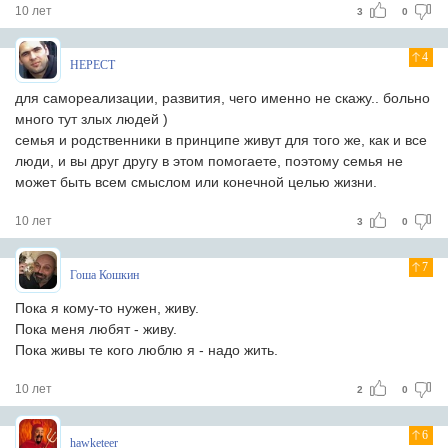
10 лет
3
0
4
НЕРЕСТ
для самореализации, развития, чего именно не скажу.. больно
много тут злых людей )
семья и родственники в принципе живут для того же, как и все
люди, и вы друг другу в этом помогаете, поэтому семья не
может быть всем смыслом или конечной целью жизни.
10 лет
3
0
7
Гоша Кошкин
Пока я кому-то нужен, живу.
Пока меня любят - живу.
Пока живы те кого люблю я - надо жить.
10 лет
2
0
6
hawketeer