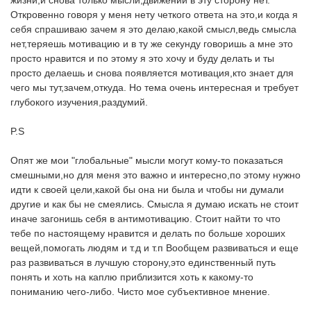
жизни,и снова только мысли,движений в эту сторону нет.
Откровенно говоря у меня нету четкого ответа на это,и когда я
себя спрашиваю зачем я это делаю,какой смысл,ведь смысла
нет,теряешь мотивацию и в ту же секунду говоришь а мне это
просто нравится и по этому я это хочу и буду делать и ты
просто делаешь и снова появляется мотивация,кто знает для
чего мы тут,зачем,откуда. Но тема очень интересная и требует
глубокого изучения,раздумий.
P.S
Опят же мои "глобальные" мысли могут кому-то показаться
смешными,но для меня это важно и интересно,по этому нужно
идти к своей цели,какой бы она ни была и чтобы ни думали
другие и как бы не смеялись. Смысла я думаю искать не стоит
иначе загонишь себя в антимотивацию. Стоит найти то что
тебе по настоящему нравится и делать по больше хороших
вещей,помогать людям и т.д и т.п Вообщем развиваться и еще
раз развиваться в лучшую сторону,это единственный путь
понять и хоть на каплю приблизится хоть к какому-то
пониманию чего-либо. Чисто мое субъективное мнение.