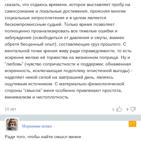
сказать, что отдаюсь времени, которое выставляет пробу на
самосознание и локальные достижения, проясняя многие
социальные хитросплетения и в целом является
бескомпромиссным судьей. Только время позволяет
полноценно проанализировать все тяжелые ошибки и
заблуждения (освободиться от давления и смуты, взамен
обретя бесценный опыт), составляющие груз прошлого. С
ментальной точки зрения живу ради справедливости, то есть
искренне желаю её торжества на жизненном поприще. Ну и
"любовь" (чувство сопричастности и поддержки; обнаженная
искренность, исключающая подоплеку эгоистичной выгоды) -
наделяет некой силой на завтрашней день, являясь
ощутимым источником. С материально-физиологической
стороны "смысла" меня особенно привлекают простота,
минимализм и чистоплотность.
10 лет
1
0
7
Морковные жопки
Ради того, чтобы найти смысл жизни.