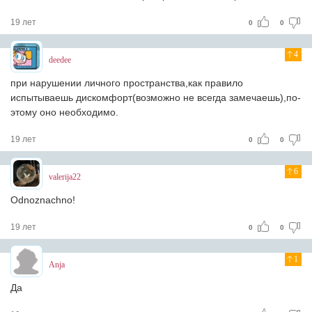
19 лет
0
0
4
deedee
при нарушении личного пространства,как правило
испытываешь дискомфорт(возможно не всегда замечаешь),по-
этому оно необходимо.
19 лет
0
0
6
valerija22
Odnoznachno!
19 лет
0
0
1
Anja
Да