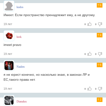
6
kudos
Имеет. Если пространство пренадлежит ему, а не другому.
19 лет
0
0
4
hrek
imeet pravo
19 лет
0
0
6
Naiden
я не юрист конечно, но насколько знаю, в законах ЛР и
ЕС,такого права нет.
19 лет
0
0
2
Dianalux