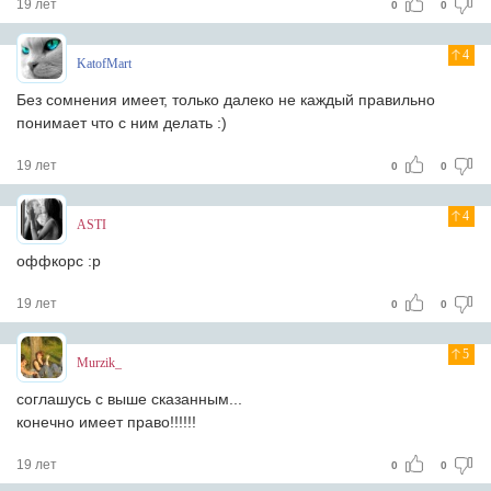
19 лет
0
0
4
KatofMart
Без сомнения имеет, только далеко не каждый правильно
понимает что с ним делать :)
19 лет
0
0
4
ASTI
оффкорс :р
19 лет
0
0
5
Murzik_
соглашусь с выше сказанным...
конечно имеет право!!!!!!
19 лет
0
0