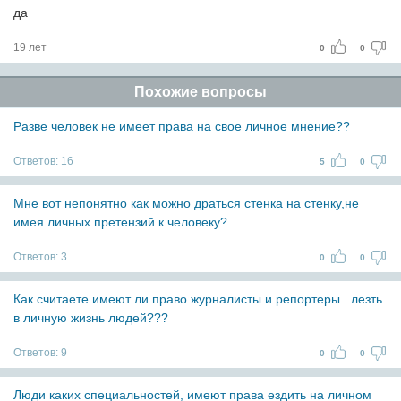
да
19 лет
0
0
Похожие вопросы
Разве человек не имеет права на свое личное мнение??
Ответов:
16
5
0
Мне вот непонятно как можно драться стенка на стенку,не
имея личных претензий к человеку?
Ответов:
3
0
0
Как считаете имеют ли право журналисты и репортеры...лезть
в личную жизнь людей???
Ответов:
9
0
0
Люди каких специальностей, имеют права ездить на личном