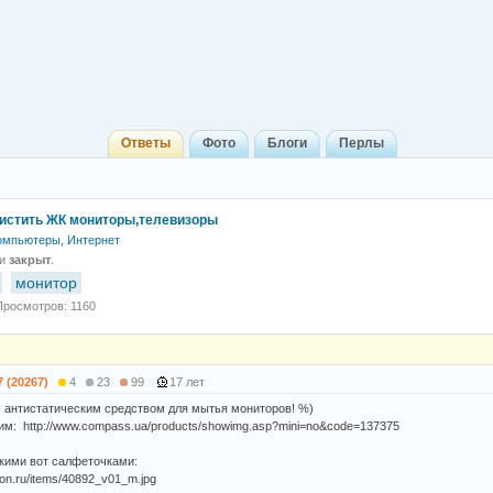
Ответы
Фото
Блоги
Перлы
истить ЖК мониторы,телевизоры
омпьютеры, Интернет
 и
закрыт
.
монитор
Просмотров: 1160
7 (20267)
4
23
99
17 лет
антистатическим средством для мытья мониторов! %)
им: http://www.compass.ua/products/showimg.asp?mini=no&code=137375
акими вот салфеточками:
lion.ru/items/40892_v01_m.jpg