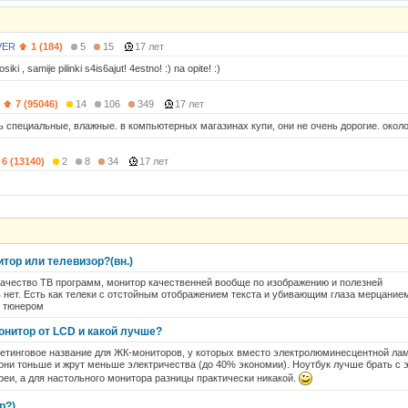
VER
1 (184)
5
15
17 лет
osiki , samije pilinki s4is6ajut! 4estno! :) na opite! :)
7 (95046)
14
106
349
17 лет
ь специальные, влажные. в компьютерных магазинах купи, они не очень дорогие. около 
6 (13140)
2
8
34
17 лет
тор или телевизор?(вн.)
качество ТВ программ, монитор качественней вообще по изображению и полезней
нет. Есть как телеки с отстойным отображением текста и убивающим глаза мерцанием
 тюнером
онитор от LCD и какой лучше?
етинговое название для ЖК-мониторов, у которых вместо электролюминесцентной лам
 они тоньше и жрут меньше электричества (до 40% экономии). Ноутбук лучше брать с 
реи, а для настольного монитора разницы практически никакой.
р?)