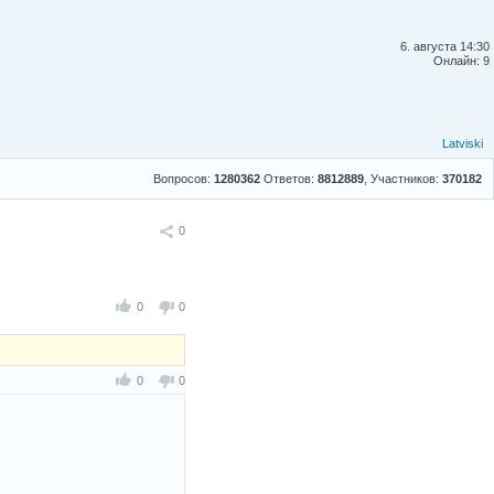
6. августа 14:30
Онлайн: 9
Latviski
Вопросов:
1280362
Ответов:
8812889
, Участников:
370182
Поделиться
0
0
0
0
0