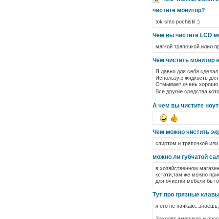
чистите монитор?
tok shto pochistil :)
Чем вы чистите LCD м
мягкой тряпочкой илил п
Чем чистить монитор 
Я давно для себя сделал
Использую жидкость для 
Отмывает очень хорошо 
Все другие средства ко
А чем вы чистите ноу
Чем можно чистить эк
спиртом и тряпочкой или
можно ли губчатой са
в хозяйственном магази
кстати,там же можно при
для очистки мебели,быт
Тут про грязные клавы
я его не пачкаю...знаешь,
Заходят америкос и русс