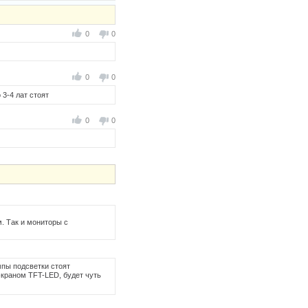
0
0
0
0
3-4 лат стоят
0
0
. Так и мониторы с
пы подсветки стоят
экраном TFT-LED, будет чуть