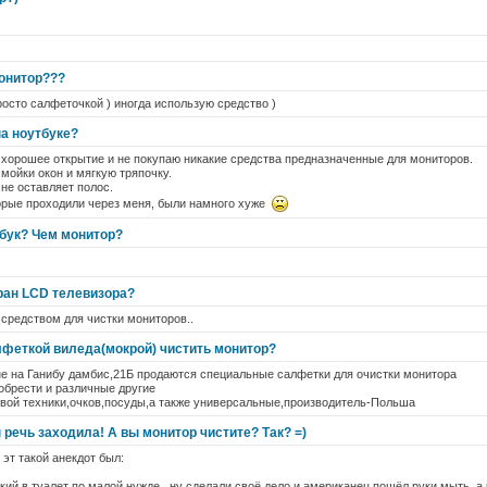
онитор???
росто салфеточкой ) иногда использую средство )
на ноутбуке?
 хорошее открытие и не покупаю никакие средства предназначенные для мониторов.
мойки окон и мягкую тряпочку.
не оставляет полос.
торые проходили через меня, были намного хуже
тбук? Чем монитор?
ран LCD телевизора?
 средством для чистки мониторов..
лфеткой виледа(мокрой) чистить монитор?
не на Ганибу дамбис,21Б продаются специальные салфетки для очистки монитора
обрести и различные другие
овой техники,очков,посуды,а также универсальные,производитель-Польша
 речь заходила! А вы монитор чистите? Так? =)
 эт такой анекдот был:
кий в туалет по малой нужде...ну сделали своё дело и американец пошёл руки мыть, а 