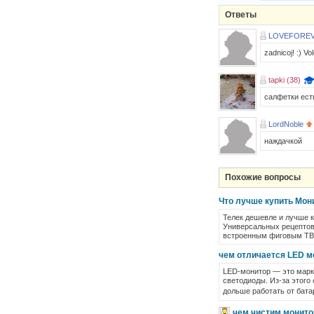
Ответы
LOVEFORE
zadnicoj! :) Vol
tapki (38)
салфетки ест
LordNoble
наждачкой
Похожие вопросы
Что лучше купить Мони
Телек дешевле и лучше 
Универсальных рецептов 
встроенным фиговым ТВ
чем отличается LED м
LED-монитор — это марк
светодиоды. Из-за этого
дольше работать от бата
чем чистим монито