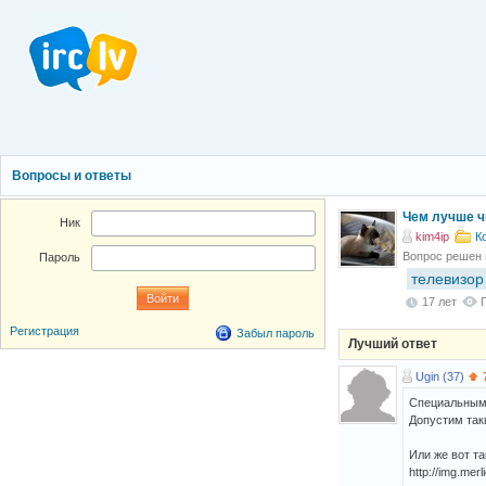
Вопросы и ответы
Чем лучше ч
Ник
kim4ip
К
Вопрос решен
Пароль
телевизор
17 лет
Регистрация
Забыл пароль
Лучший ответ
Ugin (37)
Специальным 
Допустим так
Или же вот т
http://img.mer