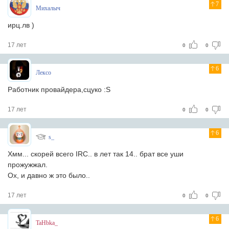
7
Михалыч
ирц.лв )
17 лет
0
0
6
Лексо
Работник провайдера,сцуко :S
17 лет
0
0
6
s_
Хмм... скорей всего IRC.. в лет так 14.. брат все уши
прожужжал.
Ох, и давно ж это было..
17 лет
0
0
6
TaHbka_