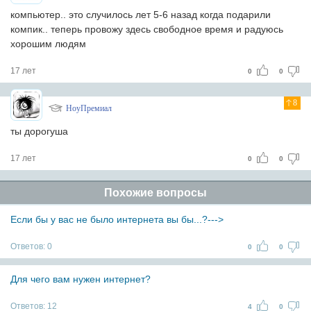
компьютер.. это случилось лет 5-6 назад когда подарили
компик.. теперь провожу здесь свободное время и радуюсь
хорошим людям
17 лет
0
0
8
НоуПремиал
ты дорогуша
17 лет
0
0
Похожие вопросы
Если бы у вас не было интернета вы бы...?--->
Ответов:
0
0
0
Для чего вам нужен интернет?
Ответов:
12
4
0