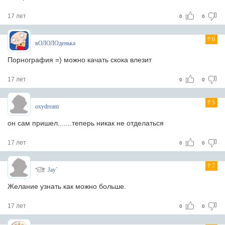
17 лет
0
0
6
вОЛОЛОденька
Порнография =) можно качать скока влезит
17 лет
0
0
5
oxydream
он сам пришел.......теперь никак не отделаться
17 лет
0
0
7
Jay`
Желание узнать как можно больше.
17 лет
0
0