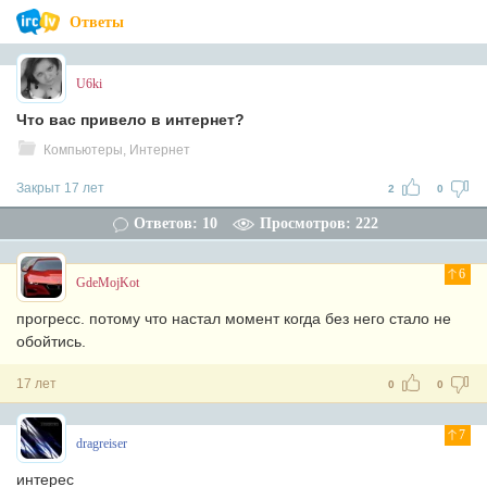
Ответы
U6ki
Что вас привело в интернет?
Компьютеры, Интернет
Закрыт 17 лет
2
0
Ответов: 10
Просмотров: 222
6
GdeMojKot
прогресс. потому что настал момент когда без него стало не
обойтись.
17 лет
0
0
7
dragreiser
интерес