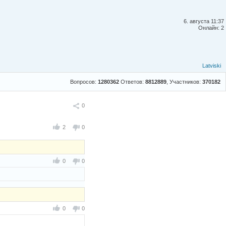
6. августа 11:37
Онлайн: 2
Latviski
Вопросов:
1280362
Ответов:
8812889
, Участников:
370182
Поделиться
0
2
0
0
0
0
0