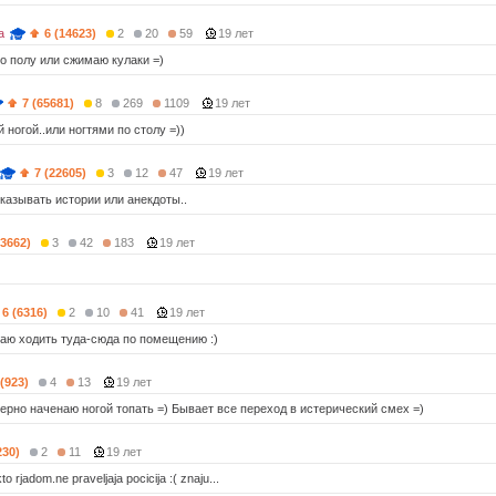
a
6 (14623)
2
20
59
19 лет
по полу или сжимаю кулаки =)
7 (65681)
8
269
1109
19 лет
 ногой..или ногтями по столу =))
7 (22605)
3
12
47
19 лет
казывать истории или анекдоты..
13662)
3
42
183
19 лет
6 (6316)
2
10
41
19 лет
аю ходить туда-сюда по помещению :)
 (923)
4
13
19 лет
нерно наченаю ногой топать =) Бывает все переход в истерический смех =)
230)
2
11
19 лет
to rjadom.ne praveljaja pocicija :( znaju...