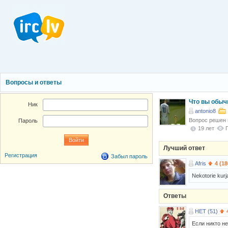
Вопросы и ответы
Что вы обыч
Ник
antonio8
Вопрос решен
Пароль
19 лет
Лучший ответ
Регистрация
Забыл пароль
Afris
4 (18
Nekotorie kurja
Ответы
HET (51)
Если никто н