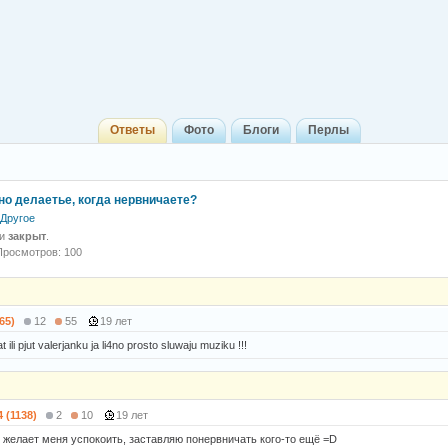
Ответы
Фото
Блоги
Перлы
но делаетье, когда нервничаете?
Другое
 и
закрыт
.
Просмотров: 100
65)
12
55
19 лет
t ili pjut valerjanku ja li4no prosto sluwaju muziku !!!
4 (1138)
2
10
19 лет
е желает меня успокоить, заставляю понервничать кого-то ещё =D