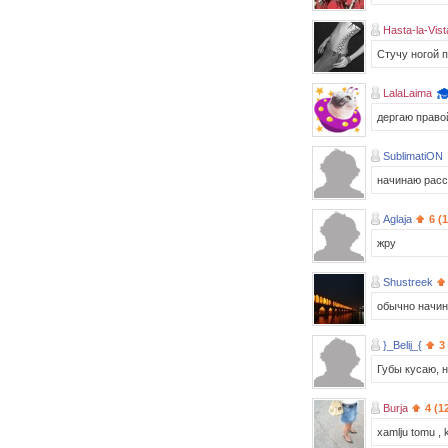
Hasta-la-Vist
Стучу ногой 
LalaLaima
дергаю правой
SublimatiON
начинаю расс
Aglaja
6 (
жру
Shustreek
обычно начин
}_Belij_{
3
Губы кусаю, 
Burja
4 (1
xamlju tomu , k