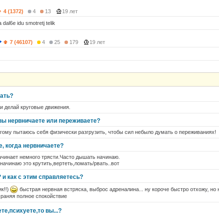
4 (1372)
4
13
19 лет
 dal6e idu smotretj telik
7 (46107)
4
25
179
19 лет
чать?
и делай круговые движения.
 вы нервничаете или переживаете?
ругому пытаюсь себя физически разгрузить, чтобы сил небыло думать о переживаниях!
е, когда нервничаете?
ачинает немного трясти.Часто дышать начинаю.
 начинаю это крутить,вертеть,ломать/рвать..вот
 и как с этим справляетесь?
ик!!)
быстрая нервная встряска, выброс адреналина... ну короче быстро отхожу, но
охраняя полное спокойствие
те,психуете,то вы...?