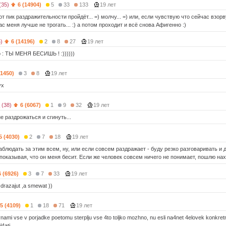
(35)
6 (14904)
5
33
133
19 лет
тот пик раздражительности пройдёт... =) молчу... =) или, если чувствую что сейчас взо
ас меня лучше не трогать... :) а потом проходит и всё снова Афигенно :)
)
6 (14196)
2
8
27
19 лет
о : ТЫ МЕНЯ БЕСИШЬ ! :))))))
(1450)
3
8
19 лет
ух
(38)
6 (6067)
1
9
32
19 лет
 раздрожаться и сгинуть...
5 (4030)
2
7
18
19 лет
блюдать за этим всем, ну, или если совсем раздражает - буду резко разговаривать и 
показывая, что он меня бесит. Если же человек совсем ничего не понимает, пошлю нах
6 (6926)
3
7
33
19 лет
drazajut ,a smewat ))
5 (4109)
1
18
71
19 лет
nami vse v porjadke poetomu sterplju vse 4to toljko mozhno, nu esli na4net 4elovek konkre
4atj