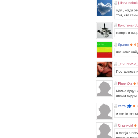
juliana-sokol 
жду , когда э
том, что сейч
Кристина (35
говорю в лиц
Sparco
4 
посылаю най
_OvErDoSe_ 
Постараюсь не
PhoeniXa
Молча буду на
своим видом 
xstra
a menja ne raz
Crazy-girl
u menja s nerv
poprowu pomol