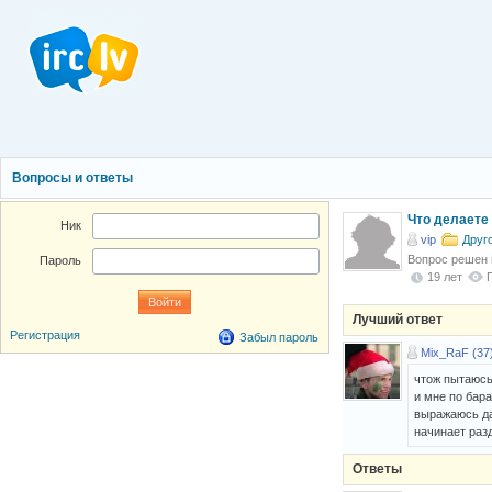
Вопросы и ответы
Что делаете 
Ник
vip
Друг
Вопрос решен
Пароль
19 лет
Лучший ответ
Регистрация
Забыл пароль
Mix_RaF (37
чтож пытаюсь
и мне по бара
выражаюсь дав
начинает раз
Ответы