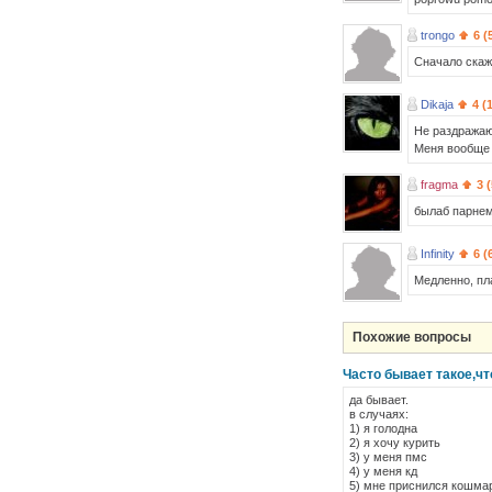
trongo
6 (
Сначало скажу
Dikaja
4 (
Не раздражаю
Меня вообще 
fragma
3 
былаб парнем 
Infinity
6 (
Медленно, пл
Похожие вопросы
Часто бывает такое,ч
да бывает.
в случаях:
1) я голодна
2) я хочу курить
3) у меня пмс
4) у меня кд
5) мне приснился кошмар