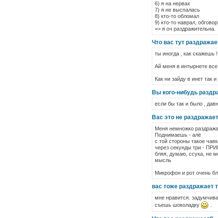
6) я на нервах
7) я не выспалась
8) кто-то обломал
9) кто-то наврал, обгово
=> я оч раздражительна.
Что вас тут раздражае
ты иногда , как скажешь !
Ай меня в интырнете все
Как ни зайду в инет так и 
Вы кого-нибудь раздр
если бы так и было , дав
Вас это не раздражает
Меня немножко раздражает
Поднимаешь - алё
с той стороны такое чавк
через секунды три - ПР
бляя, думаю, ссука, не м
мысль
Микрофон и рот очень бли
вас тоже раздражает 
мне нравится. задумчива
съешь шоколадку
.