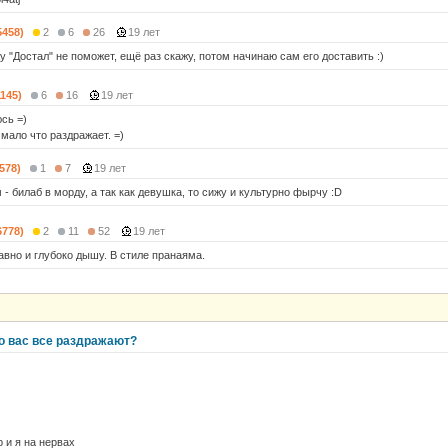
5458)
2
6
26
19 лет
 "Достал" не поможет, ещё раз скажу, потом начинаю сам его доставить :)
1145)
6
16
19 лет
сь =)
мало что раздражает. =)
(578)
1
7
19 лет
- билаб в морду, а так как девушка, то сижу и культурно фырчу :D
6778)
2
11
52
19 лет
авно и глубоко дышу. В стиле пранаяма.
то вас все раздражают?
 и я на нервах