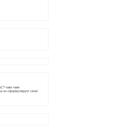
С? чавк чавк
пока он сформулирует свою