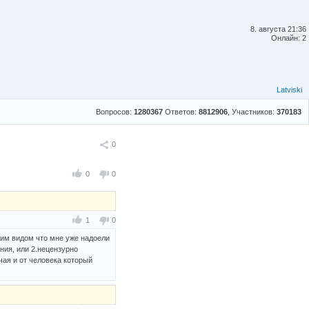
8. августа 21:36
Онлайн: 2
Latviski
Вопросов:
1280367
Ответов:
8812906
, Участников:
370183
Поделиться
0
0
0
1
0
оим видом что мне уже надоели
ния, или 2.нецензурно
чая и от человека который