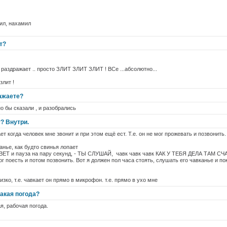
рил, нахамил
т?
 раздражает .. просто ЗЛИТ ЗЛИТ ЗЛИТ ! ВСе ...абсолютно...
злит !
ажаете?
но бы сказали , и разобрались
? Внутри.
 когда человек мне звонит и при этом ещё ест. Т.е. он не мог прожевать и позвонить.
анье, как будто свинья лопает
ИВЕТ и пауза на пару секунд, - ТЫ СЛУШАЙ, чавк чавк чавк КАК У ТЕБЯ ДЕЛА ТАМ СЧА
ог поесть и потом позвонить. Вот я должен пол часа стоять, слушать его чавканье и 
зко, т.е. чавкает он прямо в микрофон. т.е. прямо в ухо мне
такая погода?
я, рабочая погода.