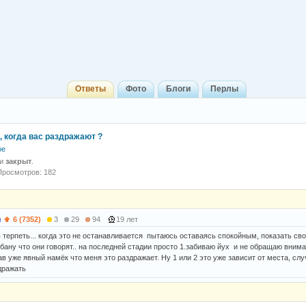
Ответы
Фото
Блоги
Перлы
, когда вас раздражают ?
ое
 и
закрыт
.
Просмотров: 182
)
6 (7352)
3
29
94
19 лет
 терпеть... когда это не останавливается пытаюсь оставаясь спокойным, показать св
бану что они говорят.. на последней стадии просто 1.забиваю йух и не обращаю внима
 уже явный намёк что меня это раздражает. Ну 1 или 2 это уже зависит от места, слу
дражать