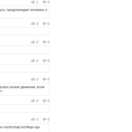
1
0
рвусь, предупреждаю человека, о
0
0
0
0
0
0
0
0
делать резкие движения, всем
**
0
0
0
0
tno razdrozhatj vezhlego ego