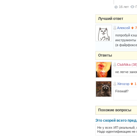
16 лет
Лучший ответ
Алексей
7
попробуй кэш
инструменты 
(в файрфоксе
Ответы
ClubNika (38
не легче зано
Xitrozop
1
Firewall?
Похожие вопросы
Это скорей всего пред
Не у всех ИП реальный, и
Надо идентификацию не п