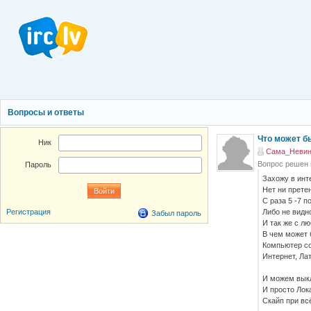
Вопросы и ответы
Что может б
Ник
Сама_Невинн
Вопрос решен
Пароль
Захожу в инт
Нет ни претен
С раза 5 -7 
Либо не видно
Регистрация
Забыл пароль
И так же с лю
В чем может 
Компьютер со
Интернет, Лат
И можем выкл
И просто Лок
Скайп при всё