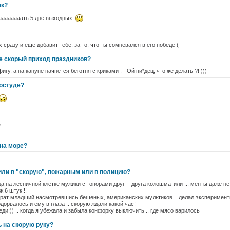
ик?
паааааааать 5 дне выходных
 сразу и ещё добавит тебе, за то, что ты сомневался в его победе (
е скорый приход праздников?
гу, а на кануне начнётся беготня с криками : - Ой пи*дец, что же делать ?! )))
остуде?
D
 на море?
или в "скорую", пожарным или в полицию?
да на лесничной клетке мужики с топорами друг - друга колошматили ... менты даже н
 6 штук!!!
брат младший насмотревшись бешеных, американских мультиков... делал эксперимент
дорвалось и ему в глаза .. скорую ждали какой час!
и:)) .. когда я убежала и забыла конфорку выключить .. где мясо варилось
ь на скорую руку?