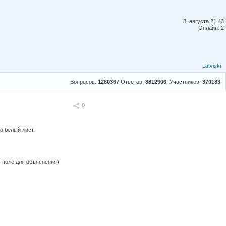
8. августа 21:43
Онлайн: 2
Latviski
Вопросов:
1280367
Ответов:
8812906
, Участников:
370183
Поделиться
0
о белый лист.
ь поле для объяснения)