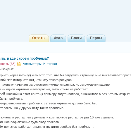
Ответы
Фото
Блоги
Перлы
ыть, и где скорей проблема?
ость (33)
Компьютеры, Интернет
 и
закрыт
.
ернет (через мозилу) и вместо того, что бы загрузить страницу, мне высвечивает прост
зий, что интернета нет, что нету такого ресурса..
потихоньку начинает загружаться нужная страница, но загружается каряво.
 ни одной картинки и вотографии, либо что-то не работает.
бой кнопкой на этом сайте (к примеру задать вопрос, я нажимала 5 раз, что бы открыт
быть проблема.
вершенно новый, проблем с сетевой картой не должно было бы.
телеком, но у других нету таких проблема.
ючала, и рестарт ему делала, и компьютеру рестартов раз 10 уже сделала.
альное подключение туда сюда тоскала.
м при этом работает и ван.лв грузится вообще без проблем....