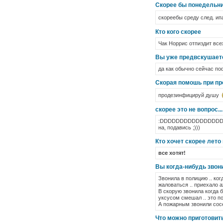
Скорее бы понедельн
скореебы среду след. и
Кто кого скорее
Чак Норрис отпиздит всех
Вы уже предвскушает
да как обычно сейчас пофи
Скорая помошь при пр
продезинфицируй душу
скорее это не вопрос...
:DDDDDDDDDDDDDDD
на, подавись ;)))
Кто хочет скорее лето
все хотят!
Вы когда-нибудь звон
Звонила в полицию .. ког
жаловаться .. приехало аж
В скорую звонила когда 
уксусом смешал .. это по
А пожарным звонили сосед
Что можно приготовит