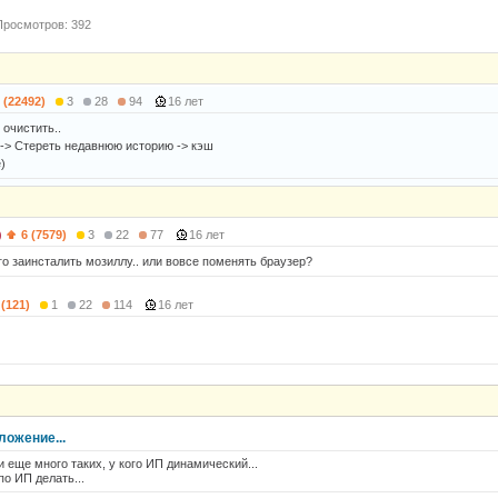
Просмотров: 392
 (22492)
3
28
94
16 лет
 очистить..
-> Стереть недавнюю историю -> кэш
)
)
6 (7579)
3
22
77
16 лет
го заинсталить мозиллу.. или вовсе поменять браузер?
 (121)
1
22
114
16 лет
ложение...
 еще много таких, у кого ИП динамический...
о ИП делать...