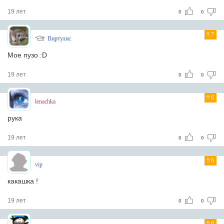
19 лет
0
0
7
Виртулис
Мое пузо :D
19 лет
0
0
6
lenachka
рука
19 лет
0
0
6
vip
какашка !
19 лет
0
0
6