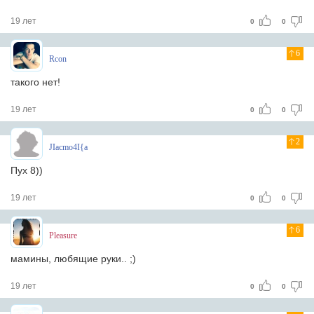
19 лет
0
0
6
Rcon
такого нет!
19 лет
0
0
2
JIacmo4I{a
Пух 8))
19 лет
0
0
6
Pleasure
мамины, любящие руки.. ;)
19 лет
0
0