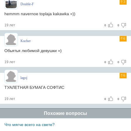
3
Double-F
hemmm navernoe toplaja kakawka =))
19 лет
0
0
6
Kucher
Обьятья любимой девушки =)
19 лет
0
0
6
lagoj
ТУАЛЕТНАЯ БУМАГА СОФТИС
19 лет
0
0
Похожие вопросы
Что мягче всего на свете?