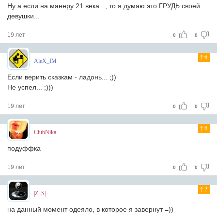
Ну а если на манеру 21 века..., то я думаю это ГРУДЬ своей
девушки...
19 лет
0
0
6
AleX_IM
Если верить сказкам - ладонь... ;))
Не успел... ;)))
19 лет
0
0
6
ClubNika
подуффка
19 лет
0
0
2
|Z_S|
на данный момент одеяло, в которое я завернут =))