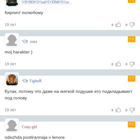
9DeaDMoroZ
Кирпич! полюбому
19 лет
0
0
6
xstra
moj harakter )
19 лет
0
0
7
FighteR
Кулак, потому что даже на мягкой подушке его подкладывают
под голову.
19 лет
0
0
5
Crazy-girl
odezhda postirannaja v lenore