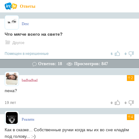
Ответы
Dest
Что мягче всего на свете?
Другое
Помещен в нерешенные
5
0
Ответов: 18
Просмотров: 847
2
badbadbad
пена?
19 лет
0
0
4
Реалити
Как в сказке... Собственные ручки когда мы их во сне кладём
под голову... :-)