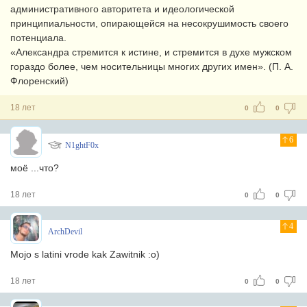
административного авторитета и идеологической
принципиальности, опирающейся на несокрушимость своего
потенциала.
«Александра стремится к истине, и стремится в духе мужском
гораздо более, чем носительницы многих других имен». (П. А.
Флоренский)
18 лет
0
0
6
N1ghtF0x
моё ...что?
18 лет
0
0
4
ArchDevil
Mojo s latini vrode kak Zawitnik :o)
18 лет
0
0