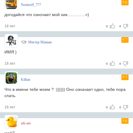
6
Nemiroff_777
догодайся что озночает мой ник...............=)
18 лет
0
0
7
Мистер Маньяк
ИМЯ )
18 лет
0
0
7
Killian
Что в имени тебе моем ? :)))))) Оно означает одно, тебе пора
спать.
18 лет
0
0
6
utk-am