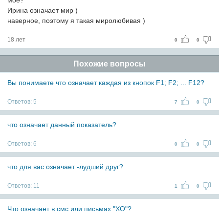
моё?
Ирина означает мир )
наверное, поэтому я такая миролюбивая )
18 лет
0
0
Похожие вопросы
Вы понимаете что означает каждая из кнопок F1; F2; ... F12?
Ответов:
5
7
0
что означает данный показатель?
Ответов:
6
0
0
что для вас означает -лудший друг?
Ответов:
11
1
0
Что означает в смс или письмах "XO"?