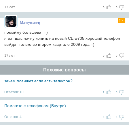
17 лет
0
0
7
Манкунианец
помойму большеват =)
я вот шас начну копить на новый СЕ w705 хороший телефон
выйдет только во втором квартале 2009 года =)
17 лет
0
0
Похожие вопросы
зачем планшет если есть телефон?
Ответов:
10
1
0
Помогите с телефоном (Внутри)
Ответов:
4
0
0