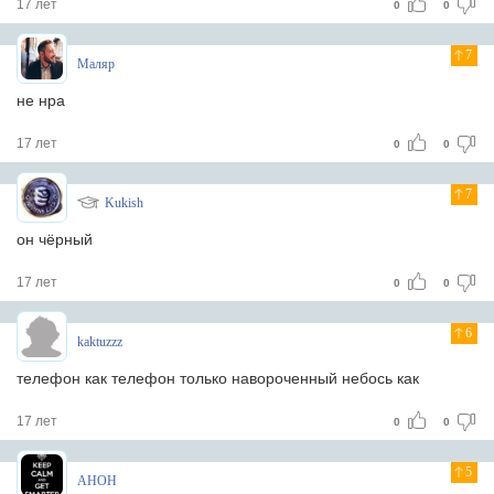
17 лет
0
0
7
Мaляр
не нра
17 лет
0
0
7
Kukish
он чёрный
17 лет
0
0
6
kaktuzzz
телефон как телефон только навороченный небось как
17 лет
0
0
5
AHOH