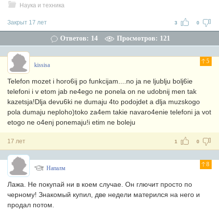
Наука и техника
Закрыт 17 лет
3
0
Ответов: 14
Просмотров: 121
5
kissisa
Telefon mozet i horo6ij po funkcijam....no ja ne ljublju bolj6ie
telefoni i v etom jab ne4ego ne ponela on ne udobnij men tak
kazetsja!Dlja devu6ki ne dumaju 4to podojdet a dlja muzskogo
pola dumaju neploho)toko za4em takie navaro4enie telefoni ja vot
etogo ne o4enj ponemaju!i etim ne boleju
17 лет
1
0
8
Напалм
Лажа. Не покупай ни в коем случае. Он глючит просто по
черному! Знакомый купил, две недели матерился на него и
продал потом.