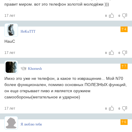
правит миром. вот это телефон золотой молодёжи )))
17 лет
0
0
4
HeKuTTT
HauC
17 лет
0
0
7
Khornesh
Имхо это уже не телефон, а какое то извращение... Мой N70
более функционален, помимо основных ПОЛЕЗНЫХ функций,
он еще открывает пиво и является оружием
самообороны(метательное и ударное)
17 лет
0
0
6
Я люблю тебя