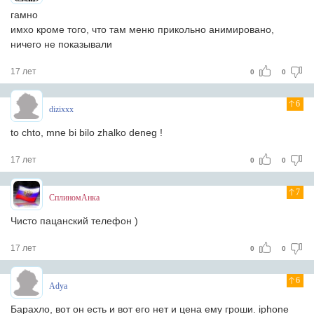
гамно
имхо кроме того, что там меню прикольно анимировано,
ничего не показывали
17 лет
0
0
6
dizixxx
to chto, mne bi bilo zhalko deneg !
17 лет
0
0
7
СплиномАнка
Чисто пацанский телефон )
17 лет
0
0
6
Adya
Барахло, вот он есть и вот его нет и цена ему гроши. iphone