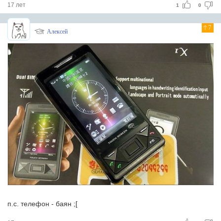
17 лет
1
0
7
Алексей
п.с. телефон - баян ;[