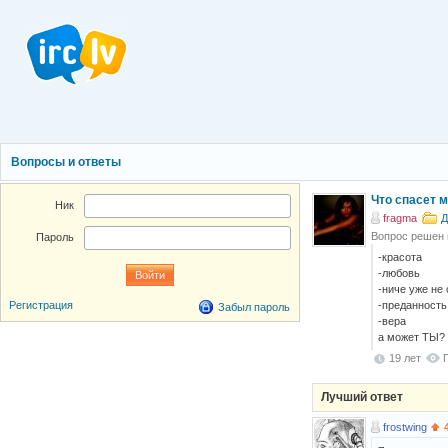
Вопросы и ответы
Что спасет 
Ник
fragma
Д
Вопрос решен
Пароль
-красота
-любовь
-ниче уже не
-преданность
Регистрация
Забыл пароль
-вера
а может ТЫ?
19 лет
Лучший ответ
frostwing