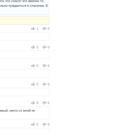
ть что спасет его именно то,
ельно нуждаеться в спасении. В
1
0
0
0
0
0
0
0
0
0
мый, некто со мной не
0
0