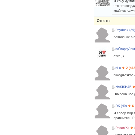
Я хочу думать
что его созда
крайнем случа
Ответы
Psyduck (39
появление в 
so`happy`but
сэкс ))
nLo
2 (413
biologi4eskoe
NASISHJE
Нихрена нас у
DK (40)
6
Я спасу мир 
сравнится! :P
PhoeniXa