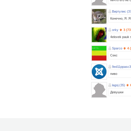
ничто его не с
Виртулис (3
Конечно, Я. Я
orky
3 (73
4elovek pauk sp
Sparco
4 
Секс
9ed11ppasc
пиво
lagoj (35)
Девушки