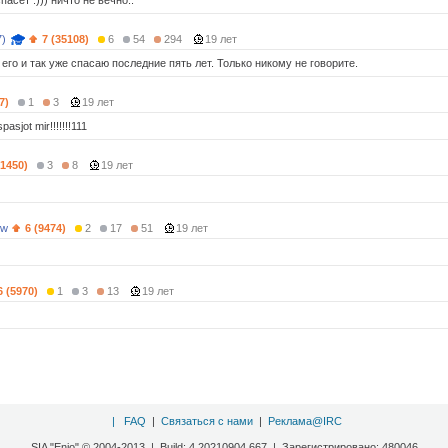
пасёт :))) ничто не вечно..
7)
7 (35108)
6
54
294
19 лет
 его и так уже спасаю последние пять лет. Только никому не говорите.
7)
1
3
19 лет
asjot mir!!!!!!!111
(1450)
3
8
19 лет
3w
6 (9474)
2
17
51
19 лет
6 (5970)
1
3
13
19 лет
|
FAQ
|
Связаться с нами
|
Реклама@IRC
SIA "Enio" © 2004-2013 | Build: 4.20210904.667 | Зарегистрировано: 480046