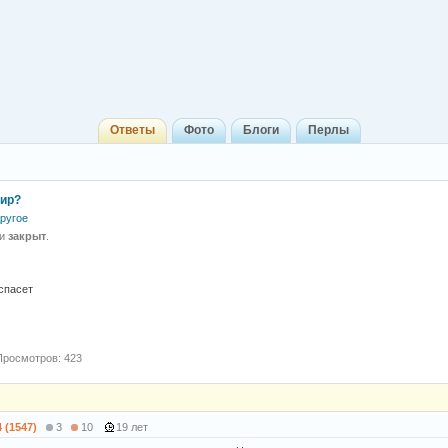
Ответы
Фото
Блоги
Перлы
мир?
ругое
 и
закрыт
.
 спасет
Просмотров: 423
4 (1547)
3
10
19 лет