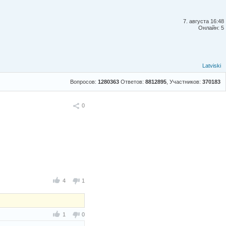
7. августа 16:48
Онлайн: 5
Latviski
Вопросов:
1280363
Ответов:
8812895
, Участников:
370183
Поделиться
0
4
1
1
0