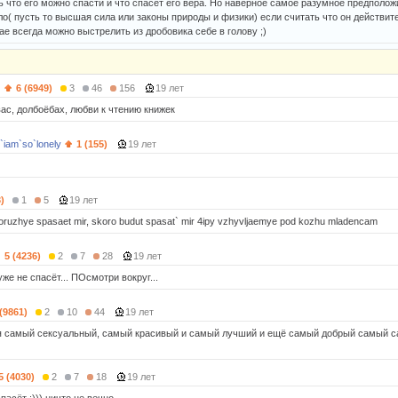
 что его можно спасти и что спасет его вера. Но наверное самое разумное предположи
ло( пусть то высшая сила или законы природы и физики) если считать что он действит
е всегда можно выстрелить из дробовика себе в голову ;)
)
6 (6949)
3
46
156
19 лет
вас, долбоёбах, любви к чтению книжек
`iam`so`lonely
1 (155)
19 лет
)
1
5
19 лет
 oruzhye spasaet mir, skoro budut spasat` mir 4ipy vzhyvljaemye pod kozhu mladencam
5 (4236)
2
7
28
19 лет
же не спасёт... ПОсмотри вокруг...
 (9861)
2
10
44
19 лет
я самый сексуальный, самый красивый и самый лучший и ещё самый добрый самый са
5 (4030)
2
7
18
19 лет