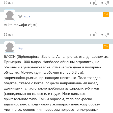
19 лет
0
0
6
xstra
te kto mewajut zitj =(
19 лет
0
0
6
Bzp
БЛОХИ (Siphonaptera, Suctoria, Aphaniptera), отряд насекомых.
Примерно 1000 видов. Наиболее обильны в тропиках, но
обычны и в умеренной зоне, отмечались даже в полярных
областях. Мелкие (длина обычно менее 0,3 см),
вторичнобескрылые, прыгающие животные. Тело твердое,
гладкое, сжатое с боков, покрыто направленными назад
щетинками, а часто также гребнями из широких зубчиков
(ктенидиями) на голове или груди. Ноги сильные,
прыгательного типа. Таким образом, тело прекрасно
адаптировано к подвижному эктопаразитическому образу
жизни в волосяном или перьевом покрове теплокровных