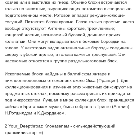
хозяев или в выстилке их гнезд. Обычно блохи встречаются
только на животных, выращивающих потомство в специально
подготовленном месте. Ротовой аппарат режуще-колюще-
сосущий. Питаются блохи кровью. Глаза только простые, часто
вообще отсутствуют. Антенны короткие, трехчленные;
концевой членик, называемый булавой, длиннее прочих,
кольчатый. Они могут вкладываться в боковые бороздки на
голове. У некоторых видов антеннальные борозды соединены
сверху глубокой щелью, и голова кажется треснувшей. Эти
насекомые относятся к группе раздельноголовых блох.
Ископаемые блохи найдены в балтийском янтаре и
нижнеолигоценовых отложениях около Экса (Франция). Для
коллекционирования и изучения этих животных фиксируют на
предметных стеклах, поскольку рассматривать их приходится
под микроскопом. Лучшая в мире коллекция блох, хранящаяся
сейчас в Британском музее, была собрана в Тринге (Англия)
Н.Ротшилдом и К.Джорданом.
2 Your_Deepthroat: Клоназепам - сильнодействующий
транквилизатор. =)