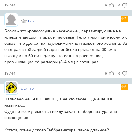
19 лет
0
0
7
kekc
Блохи - это кровососущие насекомые , паразитирующие на
млекопитающих, птицах и человеке. Тело у них приплюснуто с
боков , что делает их неуловимыми для животного-хозяина. За
счет развитой задней пары ног блохи прыгают на 30 см в
высоту и на 50 см в длину , то есть на расстояние,
превышающие её размеры (3-4 мм) в сотни раз.
19 лет
0
0
6
AleX_IM
Написано же "ЧТО ТАКОЕ", а не кто такие... Да еще и в
кавычках...
Судя по всему, имеется ввиду какая-то аббревиатура или
сокращение...
Кстати, почему слово "аббревиатура" такое длинное?