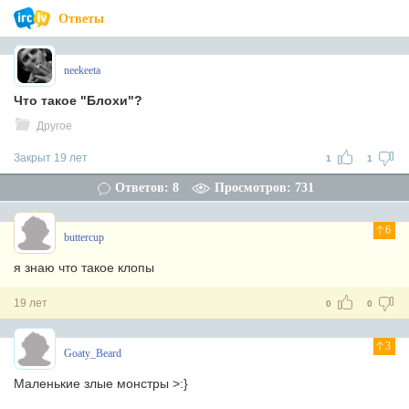
Ответы
neekeeta
Что такое "Блохи"?
Другое
Закрыт 19 лет
1
1
Ответов: 8
Просмотров: 731
6
buttercup
я знаю что такое клопы
19 лет
0
0
3
Goaty_Beard
Маленькие злые монстры >:}