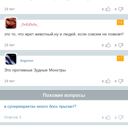
19 лет
0
0
6
_OvErDoSe_
это то, что жрет животный,ну и людей, если совсем не повезет!
19 лет
0
0
7
dragreiser
Это противные Зудные Монстры
19 лет
0
0
Похожие вопросы
в супермаркетах много блох прыгает?
Ответов:
5
0
2