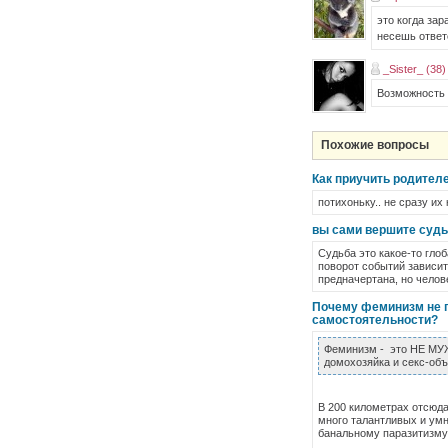
это когда за
несешь ответ
_Sister_ (38)
Возможность 
Похожие вопросы
Как приучить родител
потихоньку.. не сразу их
вы сами вершите судь
Судьба это какое-то глоб
поворот событий зависит
предначертана, но челов
Почему феминизм не п
самостоятельности?
Феминизм - это НЕ МУ
домохозяйка и секс-объ
В 200 километрах отсюда
много талантливых и умн
банальному паразитизму 