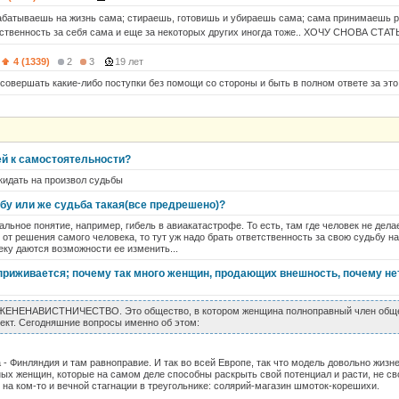
рабатываешь на жизнь сама; стираешь, готовишь и убираешь сама; сама принимаешь р
ственность за себя сама и еще за некоторых других иногда тоже.. ХОЧУ СНОВА СТА
4 (1339)
2
3
19 лет
совершать какие-либо поступки без помощи со стороны и быть в полном ответе за это
ей к самостоятельности?
 кидать на произвол судьбы
бу или же судьба такая(все предрешено)?
альное понятие, например, гибель в авиакатастрофе. То есть, там где человек не делае
 от решения самого человека, то тут уж надо брать ответственность за свою судьбу на
еку даются возможности ее изменить...
риживается; почему так много женщин, продающих внешность, почему нет
ЖЕНЕНАВИСТНИЧЕСТВО. Это общество, в котором женщина полноправный член общес
ект. Сегодняшние вопросы именно об этом:
 - Финляндия и там равноправие. И так во всей Европе, так что модель довольно жизн
ых женщин, которые на самом деле способны раскрыть свой потенциал и расти, не св
на ком-то и вечной стагнации в треугольнике: солярий-магазин шмоток-корешихи.