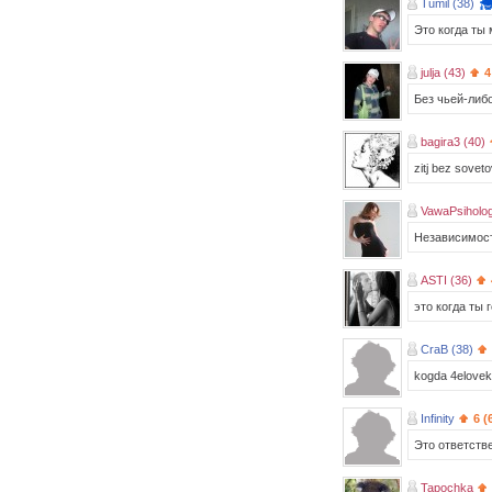
Tumil (38)
Это когда ты
julja (43)
4
Без чьей-либ
bagira3 (40)
zitj bez soveto
VawaPsiholog
Независимост
ASTI (36)
это когда ты
CraB (38)
kogda 4elovek 
Infinity
6 (
Это ответств
Tapochka