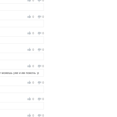
0
0
0
0
0
0
0
0
0
0
от можешь уже и им помочь :р
0
0
0
0
0
0