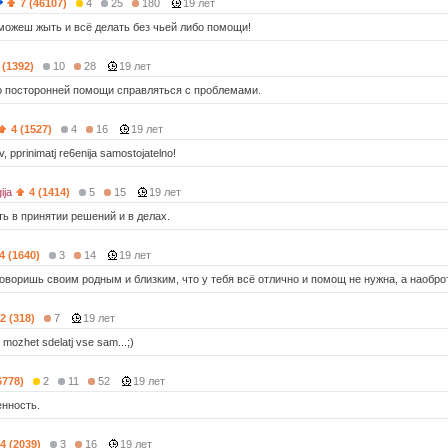
7 (46107)
4
25
180
19 лет
 можеш жыть и всё делать без чьей либо помощи!
 (1392)
10
28
19 лет
о посторонней помощи справляться с проблемами.
4 (1527)
4
16
19 лет
v, pprinimatj re6enija samostojatelno!
ija
4 (1414)
5
15
19 лет
ь в принятии решений и в делах.
4 (1640)
3
14
19 лет
 говоришь своим родным и близким, что у тебя всё отлично и помощ не нужна, а наобр
2 (318)
7
19 лет
mozhet sdelatj vse sam...;)
6778)
2
11
52
19 лет
енность.
4 (2039)
3
16
19 лет