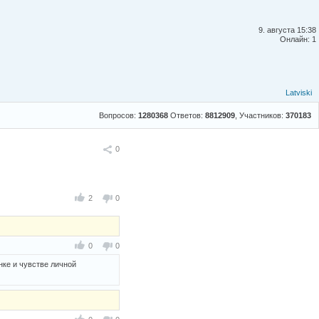
9. августа 15:38
Онлайн: 1
Latviski
Вопросов:
1280368
Ответов:
8812909
, Участников:
370183
Поделиться
0
2
0
0
0
ке и чувстве личной