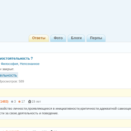
Ответы
Фото
Блоги
Перлы
амостоятельность ?
Философия, Непознанное
 и
закрыт
.
ельность
Просмотров: 589
(1483)
3
17
19 лет
войство личности,проявляющееся в инициативности,критичности,адекватной самооцен
сти за свою деятельность и поведение.