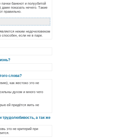
 пачки банкнот и полуубитой
 даме показать нечего. Такие
ют правильно.
а является неким недочеловеком
 способен, если не в паре.
изнь?
того слова?
вию), как жестоко это не
 сильны духом и много чего
рью ей придётся жить не
и трудолюбивость, а так же
овь это не критерий при
вится.