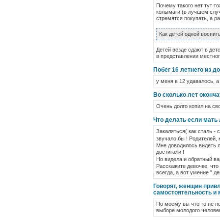
Почему такого нет тут т
колымаги (в лучшем случ
стремятся покупать, а р
Как детей одной воспит
Детей везде сдают в дет
в представлении местног
Побег 16 летнего из д
у меня в 12 удавалось, 
Во сколько лет оконч
Очень долго копил на св
Что делать если мать
Закаляться( как сталь - 
звучало бы ! Родителей,
Мне доводилось видеть л
достигали !
Но видела и обратный в
Расскажите девочке, что
всегда, а вот умение " д
Говорят, женщин привл
самостоятельность и 
По моему вы что то не п
выборе молодого человек