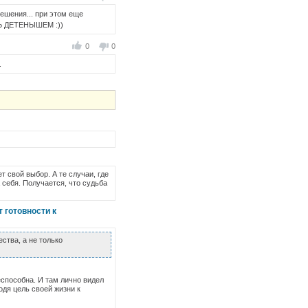
ешения... при этом еще
ТЬ ДЕТЕНЫШЕМ :))
0
0
.
т свой выбор. А те случаи, где
 себя. Получается, что судьба
 готовности к
тва, а не только
еспособна. И там лично видел
одя цель своей жизни к