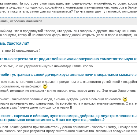
оже понятно. На постсоветском пространстве превуалируют мужичёнки, которым, кроме
ае, в худшем - полудохлого кошелёчка с монетками и внушительных минусов в банке)
аз есть покупатель, зачем дамам напрягаться? Так чта вины дам тут никакой, они дела
ывать, особенно мальчиков.
ский сад. Что в продвинутой Европе, что здесь. Мы говорим о другом: почему женщин
о социума, который не способен дверь перед собой открыть (если в паре с самцом), но
ома. Удастся ли?
а ты про 16 спрашиваешь )
ательно переехали от родителей и начали совершенно самостоятельную ж
ое жилье, но не удержался и купил шоколадку. Опять коплю.
 любит устраивать своей дочери хрустальные ночи в моральном смысле э
с нею тоже много чего такого делают, прежде чем она становится устойчивой к воздейст
 к сожалению, не выбирают
юдей, имевших не слишком - мягко говоря, счастливое детство. Эти люди были очень
ариант - закомплексованные люди, сильно нуждающиеся в помощи психолога
 жизнь изначально несправедлива. Но во всём есть и положительные моменты. С мате
ержать удар " очень даже пригодится в жизни !!
екает - харизма и обояние, чувство юмора, доброта, целеустремленность 
материальная независимость. А как же чувства, любовь?
оняли. Какие чувства при знакомстве? Должна привлекать любовь? к чему, к кому? Люб
а, любовь это уже результат продолжительного знакомства. Любовь из воздуха не поя