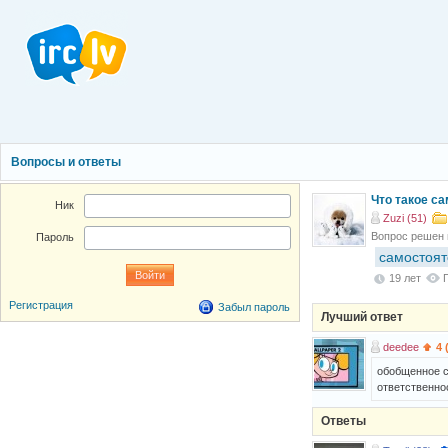
Вопросы и ответы
Что такое с
Ник
Zuzi (51)
Вопрос решен
Пароль
самостоят
19 лет
Регистрация
Забыл пароль
Лучший ответ
deedee
4 
обобщенное с
ответственно
Ответы