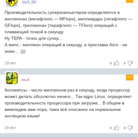
AleX_IM
Производительность суперкомпьютеров определяется в
миллионах (мегафлопс — MFlops), миллиардах (гигафлопс —
GFlops), триллионах (терафлопс — TFlors) операций с
плавающей точкой в секунду.
Ну ТЕРА - точно для супер...
А мипс - миллион операций в секунду, а приставка бого - не
знаю... ;)))
19 лет
0
0
1
rm-rf
богомипсы - число миллионов раз в секунду, когда процессор
может делать обсолютно ничего... Так ядро Linux, определяет
производительность процессора при загрузке... В общем в
википедию вам пора, тама всё описанно на нормальном
англицком изыке!
19 лет
0
0