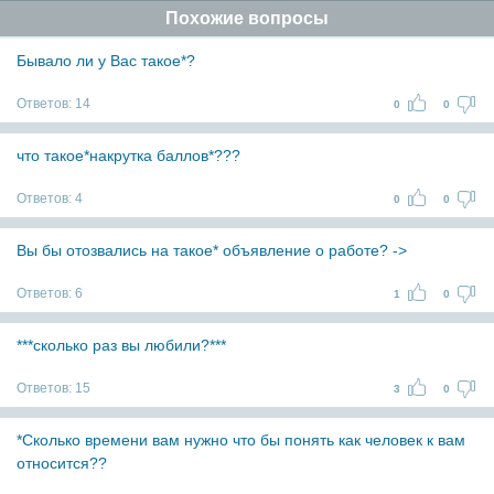
Похожие вопросы
Бывало ли у Вас такое*?
Ответов:
14
0
0
что такое*накрутка баллов*???
Ответов:
4
0
0
Вы бы отозвались на такое* объявление о работе? ->
Ответов:
6
1
0
***сколько раз вы любили?***
Ответов:
15
3
0
*Сколько времени вам нужно что бы понять как человек к вам
относится??