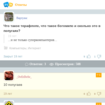
Ответы
Виртулис
Что такое терафлопс, что такое богомипс и сколько это в
попугаях?
19 лет
...и не только суперкомпьютеров...
Компьютеры, Интернет
Закрыт 19 лет
5
1
Ответов: 3
Просмотров: 508
6
_OvErDoSe_
10 попугаев
19 лет
0
0
6