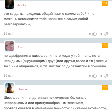
4
dushka
это когда ты находишь общий язык с самим собой и не
можешь остановится тебе нравится с самим собой
разговаривать =)
19 лет
0
0
6
Aisi
не щизфрения,а шизофрения, это когда у тебя появляется
невидимый(окружающим) друг (или друзья,голос и т.п.) хехе,и
ты с ним общаешься, и т.п. вот так по дилетантски я понимаю.
19 лет
0
0
6
Pleasure
Шизофрения - эндогенная психическая болезнь с
непрерывным или приступообразным течением,
проявляющаяся в изменении личности: снижении активности,