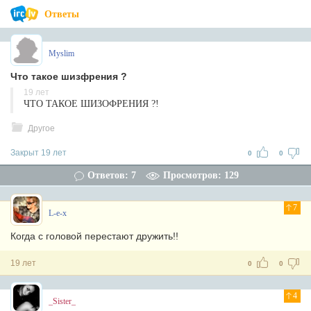
Ответы
Myslim
Что такое шизфрения ?
19 лет
ЧТО ТАКОЕ ШИЗОФРЕНИЯ ?!
Другое
Закрыт 19 лет
0
0
Ответов: 7
Просмотров: 129
7
L-e-x
Когда с головой перестают дружить!!
19 лет
0
0
4
_Sister_