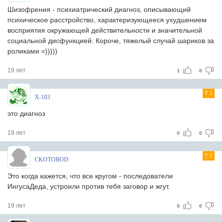
Шизофрения - психиатрический диагноз, описывающий
психическое расстройство, характеризующееся ухудшением
восприятия окружающей действительности и значительной
социальной дисфункцией. Короче, тяжелый случай шариков за
роликами =)))))
19 лет
1
0
3
X-103
этo диагнoз
19 лет
0
0
3
CKOTOBOD
Это когда кажется, что все кругом - последователи
ИнгусаДеда, устроили против тебя заговор и жгут.
19 лет
0
0