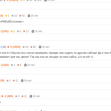
an
6 (14524)
3
36
126
19 лет
63)
1
10
42
19 лет
er>PREVED</center>
 (1291)
1
2
12
19 лет
 (36)
5 (2504)
16
65
19 лет
я one.lv! Обычно все смски проверяю, прежде чем ходить по другим сайтам! Да и тем 
ариант для нас двоих! Так как она не заходит на мои сайты, а я на её! =)
4 (1425)
1
5
19 лет
230)
2
11
19 лет
8
2 (483)
3
11
19 лет
m