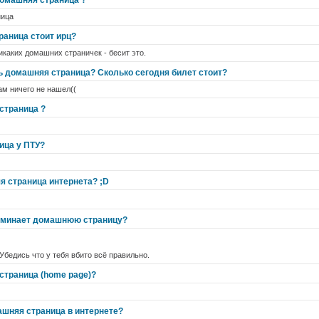
к домашняя страница ?
ница
раница стоит ирц?
никаких домашних страничек - бесит это.
ть домашняя страница? Сколько сегодня билет стоит?
там ничего не нашел((
страница ?
ица у ПТУ?
я страница интернета? ;D
поминает домашнюю страницу?
Убедись что у тебя вбито всё правильно.
страница (home page)?
ашняя страница в интернете?