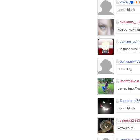
V0VA
about:blank
Avelanka_ (3
новостной по
contact_us (
Не поверите, w
gomosiek (33
оне.лв :))
BodrYa4kom
сечас http://
Spectrum (36
about:blank
valerija22 (43
www.irc.lv.