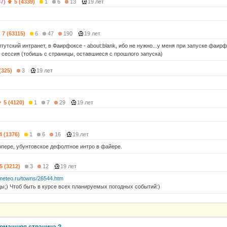
37)
5 (4339)
1
6
13
19 лет
7 (63115)
6
47
190
19 лет
тутский интранет, в Фаирфоксе - about:blank, ибо не нужно...у меня при запуске фаир
сессия (тобишь с страницы, оставшиеся с прошлого запуска)
(325)
3
19 лет
5 (4120)
1
7
29
19 лет
4 (1376)
1
6
16
19 лет
 опере, убунтовское дефолтное интро в файере.
5 (3212)
3
12
19 лет
smeteo.ru/towns/26544.htm
ды;) Чтоб быть в курсе всех планируемых погодных событий:)