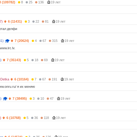
8 (109782)
8
25
136
19 лет
7)
6 (11431)
3
22
81
19 лет
ртал делфи
41)
7 (20624)
4
67
315
19 лет
ww.irc.lv.
)
7 (35143)
5
18
69
19 лет
-Detka
6 (10164)
7
67
191
19 лет
www.onru.ru/ я их меняю
)
7 (38495)
3
10
47
19 лет
)
6 (10768)
5
36
118
19 лет