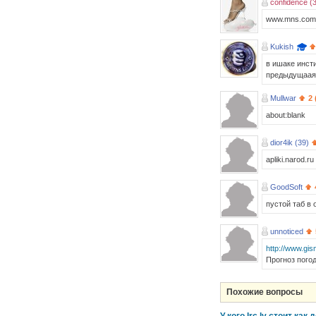
confidence (
www.mns.com
Kukish
в ишаке инсти
предыдущаая 
Mullwar
2 
about:blank
dior4ik (39)
apliki.narod.ru
GoodSoft
пустой таб в
unnoticed
http://www.gi
Прогноз пого
Похожие вопросы