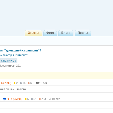
Ответы
Фото
Блоги
Перлы
тоит "домашней страницей"?
омпьютеры, Интернет
 страница
Просмотров: 221
6 (7395)
2
14
66
19 лет
)))) в общем - ничего
7)
7 (35108)
6
54
293
19 лет