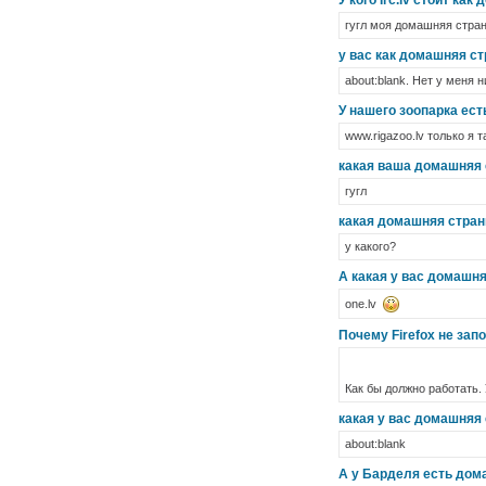
У кого Irc.lv стоит ка
гугл моя домашняя стра
у вас как домашняя ст
about:blank. Нет у меня 
У нашего зоопарка ес
www.rigazoo.lv только я 
какая ваша домашняя 
гугл
какая домашняя стран
у какого?
А какая у вас домашня
one.lv
Почему Firefox не за
Как бы должно работать. 
какая у вас домашняя 
about:blank
А у Барделя есть дом