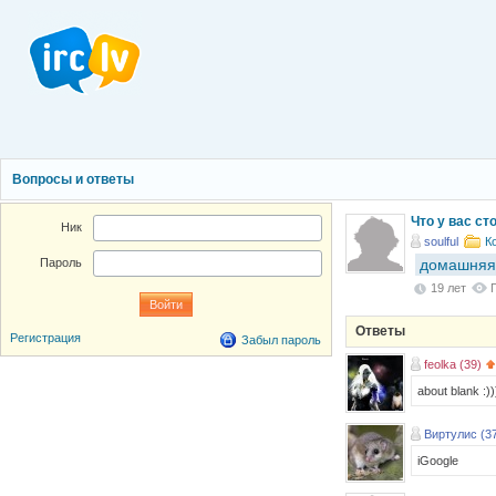
Вопросы и ответы
Что у вас с
Ник
soulful
К
домашняя
Пароль
19 лет
Ответы
Регистрация
Забыл пароль
feolka (39)
about blank :)
Виртулис (3
iGoogle