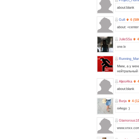
Project_Hum
about:blank
Gufi
6 (58
about: <cent
JulieSSa
4
one.lv
Running_Man
Ммм, а у мен
нейтральный в
Aljesi4ka
about:blank
Burja
4 (1
ni4ego :)
Glamorous1
www.xnxx.co