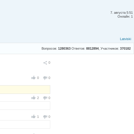
7. августа 5:51
Онлайн: 1
Latviski
Вопросов:
1280363
Ответов:
8812894
, Участников:
370182
Поделиться
0
0
0
2
0
1
0