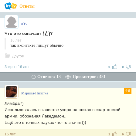
Ответы
nYo
Что это означает ⎛⎳⎞?
16 лет
так вконтакте пишут обычно
Другое
Закрыт 16 лет
0
0
Ответов: 13
Просмотров: 481
6
Маршал-Пипетка
Лямбда?)
Использовалась в качестве узора на щитах в спартанской
армии, обозначая Лакедемон..
Ещё это в точных науках что-то значит)))
16 лет
1
0