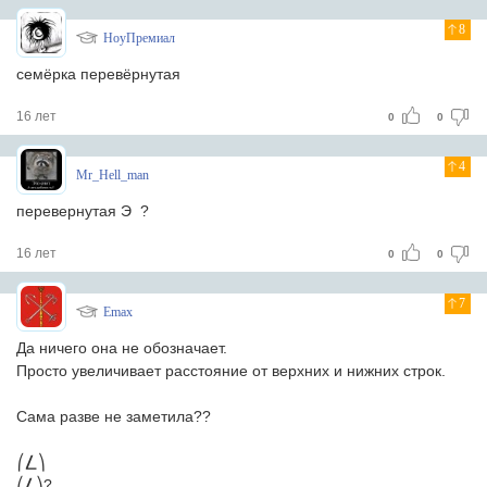
8
НоуПремиал
семёрка перевёрнутая
16 лет
0
0
4
Mr_Hell_man
перевернутая Э ?
16 лет
0
0
7
Emax
Да ничего она не обозначает.
Просто увеличивает расстояние от верхних и нижних строк.
Сама разве не заметила??
⎛⎳⎞
⎛⎳⎞?