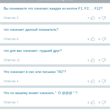
Вы понимаете что означает каждая из кнопок F1; F2; ... F12?
Ответов:
5
7
0
что означает данный показатель?
Ответов:
6
0
0
что для вас означает -лудший друг?
Ответов:
11
1
0
Что означает в смс или письмах "XO"?
Ответов:
4
0
0
Что по вашему может означать " :O @@@ " ?
Ответов:
7
2
0