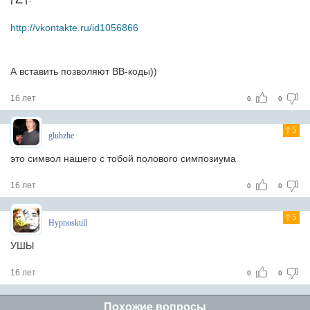
http://vkontakte.ru/id1056866
А вставить позволяют BB-коды))
16 лет
0
0
5
glubzhe
это символ нашего с тобой полового симпозиума
16 лет
0
0
5
Hypnoskull
УШЫ
16 лет
0
0
Похожие вопросы