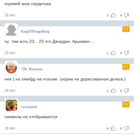
корявяй знак сердетька
16 лет
2
0
2
KingOfBongoBong
ну там есть 23... 23 это Джордан, Аршавин....
16 лет
1
0
7
Михалыч
нее ) на лямбду не похоже. скорее не дорисованная дельта )
16 лет
1
0
6
Lexrequital
символы не отображаются
16 лет
0
0