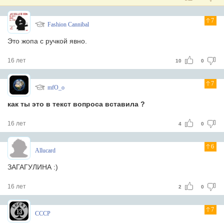
7
Fashion Cannibal
Это жопа с ручкой явно.
16 лет
10
0
7
mfO_o
как ты это в текст вопроса вставила ?
16 лет
4
0
6
Allucard
ЗАГАГУЛИНА :)
16 лет
2
0
7
СССР