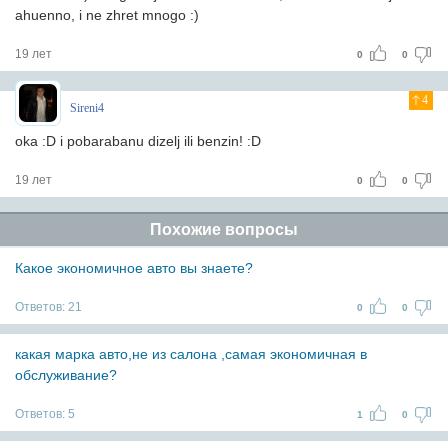
ahuenno, i ne zhret mnogo :)
19 лет
0
0
4
Sireni4
oka :D i pobarabanu dizelj ili benzin! :D
19 лет
0
0
Похожие вопросы
Какое экономичное авто вы знаете?
Ответов:
21
0
0
какая марка авто,не из салона ,самая экономичная в
обслуживание?
Ответов:
5
1
0