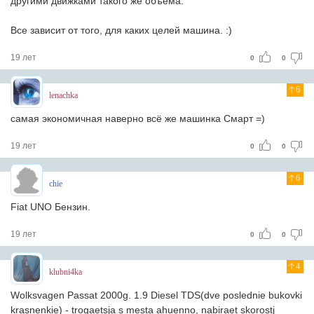
другими движками такого же объема.
Все зависит от того, для каких целей машина. :)
19 лет
0
0
6
lenachka
самая экономичная наверно всё же машинка Смарт =)
19 лет
0
0
6
chie
Fiat UNO Бензин.
19 лет
0
0
4
klubni4ka
Wolksvagen Passat 2000g. 1.9 Diesel TDS(dve poslednie bukovki
krasnenkie) - trogaetsja s mesta ahuenno, nabiraet skorostj