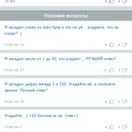
19 лет
0
0
Похожие вопросы
Я загадал слово из трёх букв и это не уй... угадаете, что за
слово? :)
Ответов:
16
0
0
Я загадал число от 1 до 50, кто угадает _ ЛУЧШИЙ ответ!
Ответов:
57
17
2
Я загадал цифру между 1 и 100. Угадайте её, и получите
звание "Лучший ответ".
Ответов:
36
0
0
Угадайте... ( +10 баллов за пр. ответ )
Ответов:
7
0
0