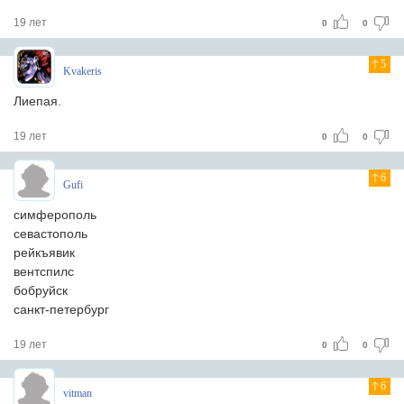
19 лет
0
0
5
Kvakeris
Лиепая.
19 лет
0
0
6
Gufi
симферополь
севастополь
рейкъявик
вентспилс
бобруйск
санкт-петербург
19 лет
0
0
6
vitman