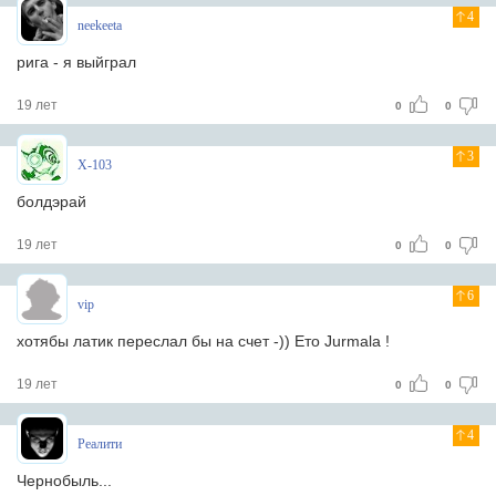
4
neekeeta
рига - я выйграл
19 лет
0
0
3
X-103
бoлдэрай
19 лет
0
0
6
vip
хотябы латик переслал бы на счет -)) Ето Jurmala !
19 лет
0
0
4
Реалити
Чернобыль...