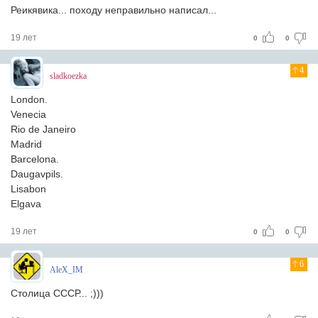
Реикявика... походу неправильно написал...
19 лет
0
0
4
sladkoezka
London.
Venecia
Rio de Janeiro
Madrid
Barcelona.
Daugavpils.
Lisabon
Elgava
19 лет
0
0
6
AleX_IM
Столица СССР... ;)))