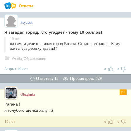
Ответы
Psyduck
Я загадал город. Кто угадает - тому 10 баллов!
19 лет
на самом деле я загадал город Рагана. Стыдно, стыдно... Кому
же теперь десятку давать!?
Учеба, Образование
Закрыт 19 лет
0
0
Ответов: 13
Просмотров: 529
5
Obezjanka
Рагана !
я голубого щенка хачу.. :(
19 лет
0
0