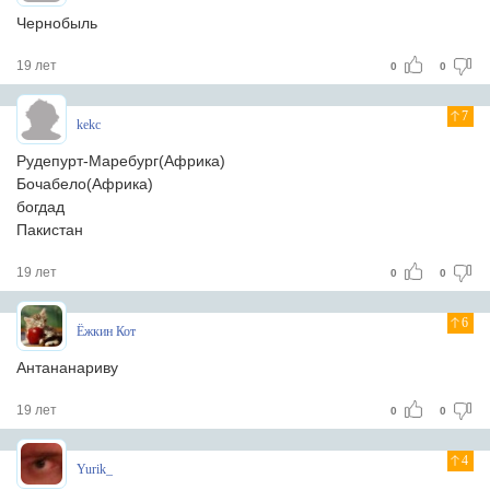
Чернобыль
19 лет
0
0
7
kekc
Рудепурт-Маребург(Африка)
Бочабело(Африка)
богдад
Пакистан
19 лет
0
0
6
Ёжкин Кот
Антананариву
19 лет
0
0
4
Yurik_