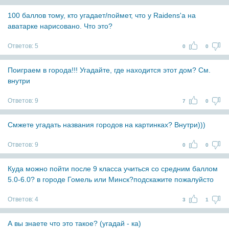
100 баллов тому, кто угадает/поймет, что у Raidens'a на
аватарке нарисовано. Что это?
Ответов:
5
0
0
Поиграем в города!!! Угадайте, где находится этот дом? См.
внутри
Ответов:
9
7
0
Смжете угадать названия городов на картинках? Внутри)))
Ответов:
9
0
0
Куда можно пойти после 9 класса учиться со средним баллом
5.0-6.0? в городе Гомель или Минск?подскажите пожалуйсто
Ответов:
4
3
1
А вы знаете что это такое? (угадай - ка)