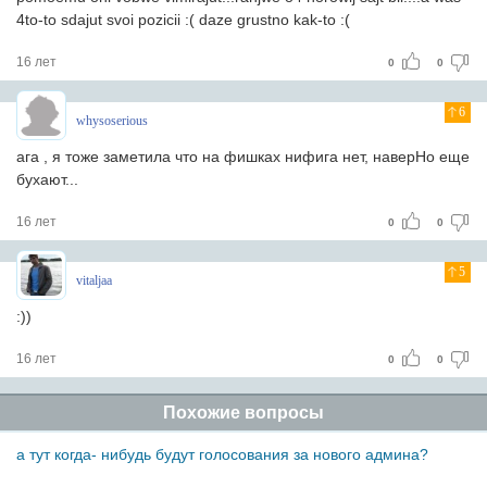
4to-to sdajut svoi pozicii :( daze grustno kak-to :(
16 лет
0
0
6
whysoserious
ага , я тоже заметила что на фишках нифига нет, наверHо еще
бухают...
16 лет
0
0
5
vitaljaa
:))
16 лет
0
0
Похожие вопросы
а тут когда- нибудь будут голосования за нового админа?