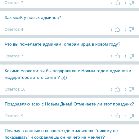
Ответов:
7
2
1
Как мозК у новых админов?
Ответов:
4
6
0
Что вы пожелаете админам, операм ирца в новом году?
Ответов:
7
6
1
Какими словами вы бы поздравили с Новым годом админов и
модераторов этого сайта ? :)))
Ответов:
10
0
0
Поздравляю всех с Новым Днём! Отмечаете ли этот праздник?
Ответов:
9
0
0
Почему в данных о возрасте где отмечаешь "никому не
показывать" и сохраняешь он ничего не меняет?