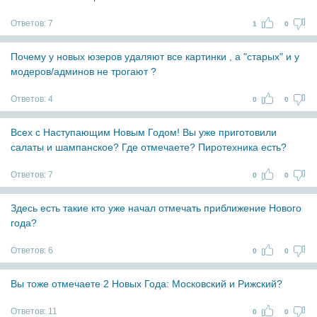
Ответов:
7
1
0
Почему у новых юзеров удаляют все картинки , а "старых" и у
модеров/админов не трогают ?
Ответов:
4
0
0
Всех с Наступающим Новым Годом! Вы уже приготовили
салаты и шампанское? Где отмечаете? Пиротехника есть?
Ответов:
7
0
0
Здесь есть такие кто уже начал отмечать приближение Нового
года?
Ответов:
6
0
0
Вы тоже отмечаете 2 Новых Года: Московский и Рижский?
Ответов:
11
0
0