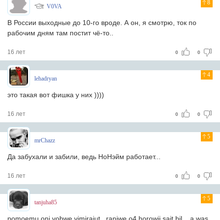
8
V0VA
В России выходные до 10-го вроде. А он, я смотрю, ток по
рабочим дням там постит чё-то..
16 лет
0
0
4
lehadryan
это такая вот фишка у них ))))
16 лет
0
0
5
mrChazz
Да забухали и забили, ведь НоНэйм работает...
16 лет
0
0
5
tanjuha85
pomoemu oni vobwe vimirajut...ranjwe o4 horowij sajt bil....a was