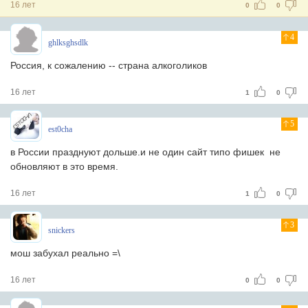
16 лет
0
0
4
ghlksghsdlk
Россия, к сожалению -- страна алкоголиков
16 лет
1
0
5
est0cha
в России празднуют дольше.и не один сайт типо фишек не
обновляют в это время.
16 лет
1
0
3
snickers
мош забухал реально =\
16 лет
0
0