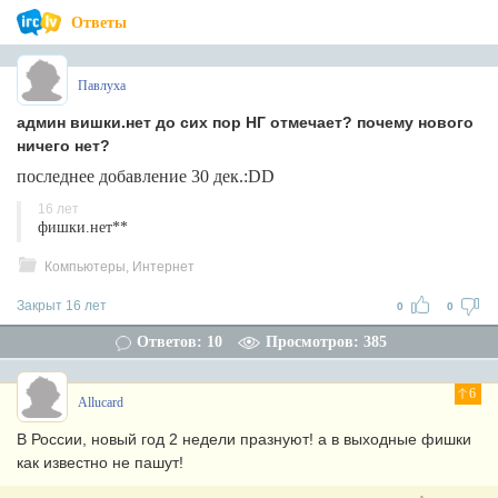
Ответы
Павлуха
админ вишки.нет до сих пор НГ отмечает? почему нового
ничего нет?
последнее добавление 30 дек.:DD
16 лет
фишки.нет**
Компьютеры, Интернет
Закрыт 16 лет
0
0
Ответов: 10
Просмотров: 385
6
Allucard
В России, новый год 2 недели празнуют! а в выходные фишки
как известно не пашут!