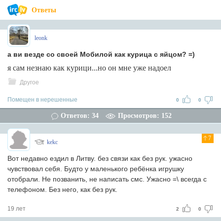
Ответы
leonk
а ви везде со своей Мобилой как курица с яйцом? =)
я сам незнаю как курици...но он мне уже надоел
Другое
Помещен в нерешенные
0
0
Ответов: 34
Просмотров: 152
7
kekc
Вот недавно ездил в Литву. без связи как без рук. ужасно
чувствовал себя. Будто у маленького ребёнка игрушку
отобрали. Не позванить, не написать смс. Ужасно =\ всегда с
телефоном. Без него, как без рук.
19 лет
2
0