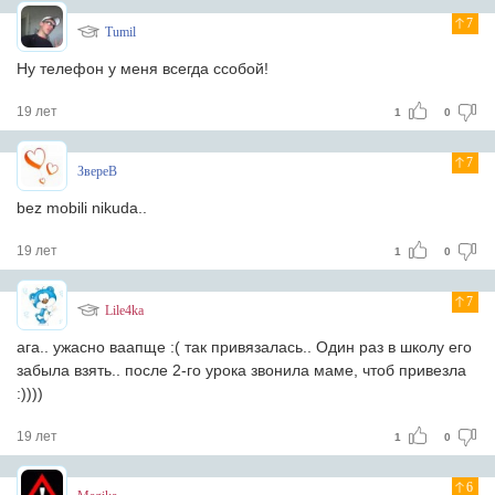
7
Tumil
Ну телефон у меня всегда ссобой!
19 лет
1
0
7
ЗвереВ
bez mobili nikuda..
19 лет
1
0
7
Lile4ka
ага.. ужасно ваапще :( так привязалась.. Один раз в школу его
забыла взять.. после 2-го урока звонила маме, чтоб привезла
:))))
19 лет
1
0
6