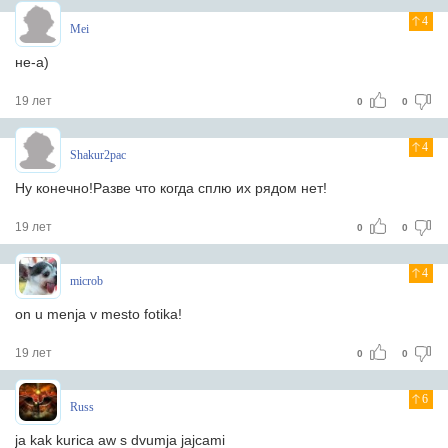
4
Mei
не-а)
19 лет
0
0
4
Shakur2pac
Ну конечно!Разве что когда сплю их рядом нет!
19 лет
0
0
4
microb
on u menja v mesto fotika!
19 лет
0
0
6
Russ
ja kak kurica aw s dvumja jajcami