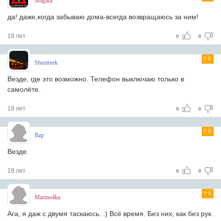
Magika
да! даже,когда забываю дома-всегда возвращаюсь за ним!
19 лет
0
0
6
Shustreek
Везде, где это возможно. Телефон выключаю только в
самолёте.
19 лет
0
0
6
Bzp
Везде.
19 лет
0
0
6
Marino4ka
Ага, я даж с двумя таскаюсь. .) Всё время. Без них, как без рук.