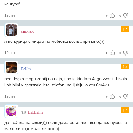
кенгуру!
19 лет
0
0
2
simona50
я не курица с яйцом но мобилка всегда при мне:)))
19 лет
0
0
5
DeNux
nea, legko mogu zabitj na nejo, i pofig kto tam 4ego zvonit. bivalo
i ob blini v sportzale letel telefon, ne ljublju ja etu 6tu4ku
19 лет
0
0
7
LalaLaima
да. всЯгда на связи))) если дома оставлю - всегда волнуюсь. а
мало ли то,а мало ли это..))