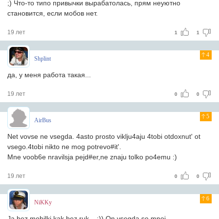
;) Что-то типо привычки вырабатолась, прям неуютно
становится, если мобов нет.
19 лет
1
1
4
Shplint
да, у меня работа такая...
19 лет
0
0
5
AirBus
Net vovse ne vsegda. 4asto prosto viklju4aju 4tobi otdoxnut' ot
vsego.4tobi nikto ne mog potrevo#it'.
Mne voob6e nravilsja pejd#er,ne znaju tolko po4emu :)
19 лет
0
0
6
NiKKy
Ja bez mobilki kak bez ruk... :)) On vsegda so mnoj....