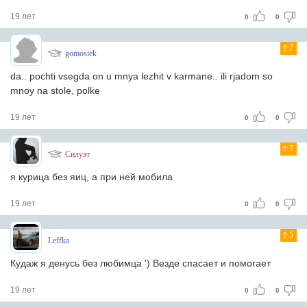
19 лет
0
0
7
gomosiek
da.. pochti vsegda on u mnya lezhit v karmane.. ili rjadom so
mnoy na stole, polke
19 лет
0
0
7
Силуэт
я курица без яиц, а при ней мобила
19 лет
0
0
5
Leffka
Кудаж я денусь без любимца ') Везде спасает и помогает
19 лет
0
0