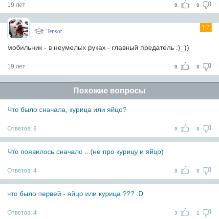
19 лет
0
0
7
Tensor
мобильник - в неумелых руках - главный предатель :)_))
19 лет
0
0
Похожие вопросы
Что было сначала, курица или яйцо?
Ответов:
8
0
0
Что появилось сначало ...(не про курицу и яйцо)
Ответов:
4
0
0
что было первей - яйцо или курица ??? :D
Ответов:
4
3
1