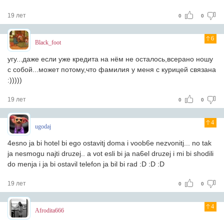
19 лет
0
0
6
Black_foot
угу...даже если уже кредита на нём не осталось,всерано ношу
с собой...может потому,что фамилия у меня с курицей связана
:)))))
19 лет
0
0
4
ugodaj
4esno ja bi hotel bi ego ostavitj doma i voob6e nezvonitj... no tak
ja nesmogu najti druzej.. a vot esli bi ja na6el druzej i mi bi shodili
do menja i ja bi ostavil telefon ja bil bi rad :D :D :D
19 лет
0
0
4
Afrodita666