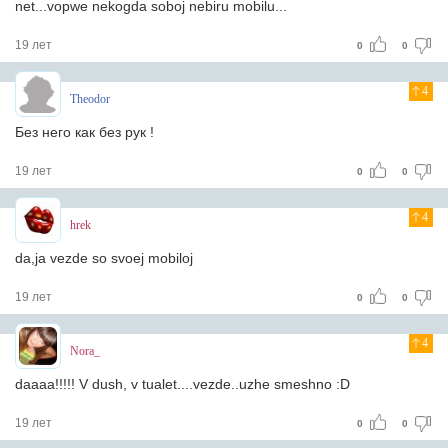
net...vopwe nekogda soboj nebiru mobilu...
19 лет
0
0
4
Theodor
Без него как без рук !
19 лет
0
0
4
hrek
da,ja vezde so svoej mobiloj
19 лет
0
0
4
Nora_
daaaa!!!!! V dush, v tualet....vezde..uzhe smeshno :D
19 лет
0
0