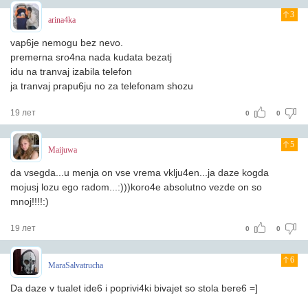
3
arina4ka
vap6je nemogu bez nevo.
premerna sro4na nada kudata bezatj
idu na tranvaj izabila telefon
ja tranvaj prapu6ju no za telefonam shozu
19 лет
0
0
5
Maijuwa
da vsegda...u menja on vse vrema vklju4en...ja daze kogda
mojusj lozu ego radom...:)))koro4e absolutno vezde on so
mnoj!!!!:)
19 лет
0
0
6
MaraSalvatrucha
Da daze v tualet ide6 i poprivi4ki bivajet so stola bere6 =]