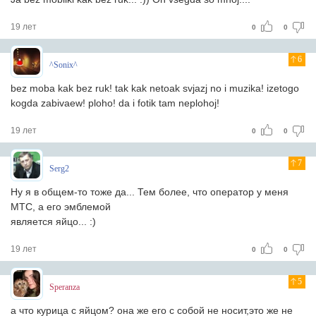
19 лет
0
0
6
^Sonix^
bez moba kak bez ruk! tak kak netoak svjazj no i muzika! izetogo
kogda zabivaew! ploho! da i fotik tam neplohoj!
19 лет
0
0
7
Serg2
Ну я в общем-то тоже да... Тем более, что оператор у меня
МТС, а его эмблемой
является яйцо... :)
19 лет
0
0
5
Speranza
а что курица с яйцом? она же его с собой не носит,это же не