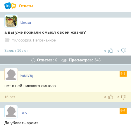
Ответы
bioxren
а вы уже познали смысл своей жизни?
Философия, Непознанное
Закрыт 16 лет
0
0
Ответов: 6
Просмотров: 345
1
bublik3ij
нет в ней никакого смысла...
16 лет
0
0
6
BЕST
Да убивать время