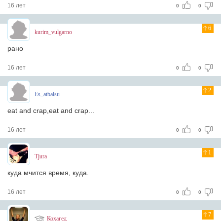
16 лет
0
0
6
kurim_vulgarno
рано
16 лет
0
0
2
Es_atbalsu
eat and crap,eat and crap...
16 лет
0
0
1
Tjura
куда мчится время, куда.
16 лет
0
0
7
Кохагед