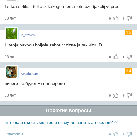
fantaaan4iks
tolko iz kakogo mesta..eto uze tjazolij vopros
18 лет
0
0
5
e_xtream
U tebja paxodu boljwie zaboti v zizne ja tak vizu :D
18 лет
0
0
4
constantine
ничего не будет +) проверено.
18 лет
0
0
Похожие вопросы
что, если съесть ментос и сразу же запить это колой???
Ответов:
8
0
0