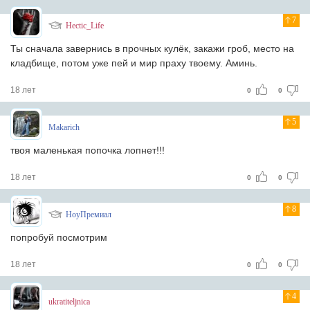
7
Hectic_Life
Ты сначала завернись в прочных кулёк, закажи гроб, место на
кладбище, потом уже пей и мир праху твоему. Аминь.
18 лет
0
0
5
Makarich
твоя маленькая попочка лопнет!!!
18 лет
0
0
8
НоуПремиал
попробуй посмотрим
18 лет
0
0
4
ukratiteljnica