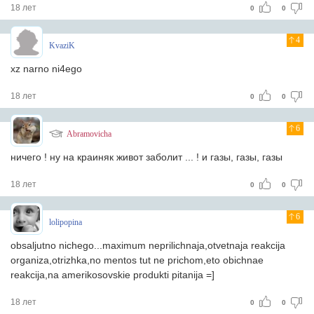
18 лет
0
0
4
KvaziK
xz narno ni4ego
18 лет
0
0
6
Abramovicha
ничего ! ну на краиняк живот заболит ... ! и газы, газы, газы
18 лет
0
0
6
lolipopina
obsaljutno nichego...maximum neprilichnaja,otvetnaja reakcija
organiza,otrizhka,no mentos tut ne prichom,eto obichnae
reakcija,na amerikosovskie produkti pitanija =]
18 лет
0
0