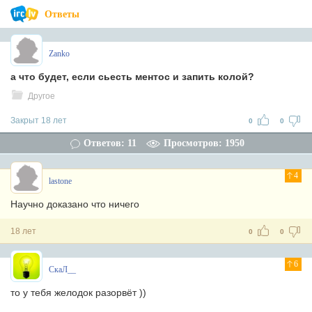
Ответы
Zanko
а что будет, если сьесть ментос и запить колой?
Другое
Закрыт 18 лет
0
0
Ответов: 11
Просмотров: 1950
4
lastone
Научно доказано что ничего
18 лет
0
0
6
СкаЛ__
то у тебя желодок разорвёт ))