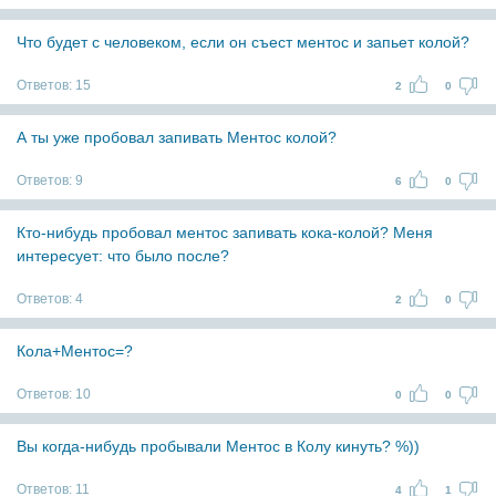
Что будет с человеком, если он съест ментос и запьет колой?
Ответов:
15
2
0
А ты уже пробовал запивать Ментос колой?
Ответов:
9
6
0
Кто-нибудь пробовал ментос запивать кока-колой? Меня
интересует: что было после?
Ответов:
4
2
0
Кола+Ментос=?
Ответов:
10
0
0
Вы когда-нибудь пробывали Ментос в Колу кинуть? %))
Ответов:
11
4
1