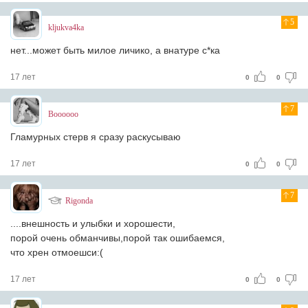
5
kljukva4ka
нет...может быть милое личико, а внатуре с*ка
17 лет
0
0
7
Boooooo
Гламурных стерв я сразу раскусываю
17 лет
0
0
7
Rigonda
....внешность и улыбки и хорошести,
порой очень обманчивы,порой так ошибаемся,
что хрен отмоешси:(
17 лет
0
0