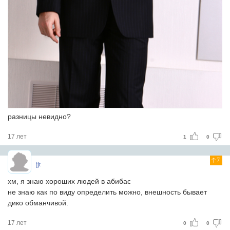
разницы невидно?
17 лет
1
0
7
jjt
хм, я знаю хороших людей в абибас
не знаю как по виду определить можно, внешность бывает
дико обманчивой.
17 лет
0
0