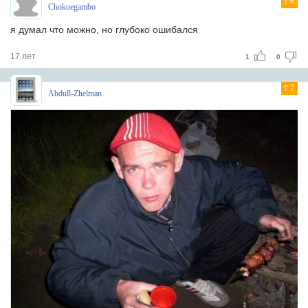
6
Chokuegambo
я думал что можно, но глубоко ошибался
17 лет
1
0
7
Abdull-Zhelman