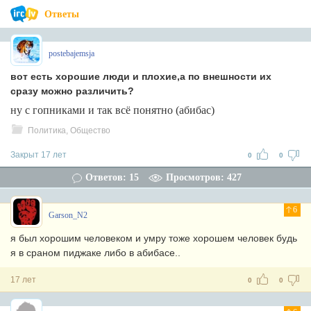
Ответы
postebajemsja
вот есть хорошие люди и плохие,а по внешности их
сразу можно различить?
ну с гопниками и так всё понятно (абибас)
Политика, Общество
Закрыт 17 лет
0
0
Ответов: 15
Просмотров: 427
6
Garson_N2
я был хорошим человеком и умру тоже хорошем человек будь
я в сраном пиджаке либо в абибасе..
17 лет
0
0