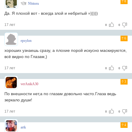
8
Nbitoru
Да. Я плохой вот - всегда злой и небритый =)))))
17 лет
0
0
6
epsylon
хороших узнаешь сразу, а плохие порой искусно маскируются,
всё видно по Глазам,)
17 лет
0
0
3
verAnikA30
По внешности нет,а по глазам довольно часто.Глаза ведь
зеркало души!
17 лет
0
0
4
artk