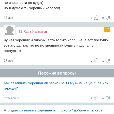
по внешности не судят)
но я думаю ты хорошый человек)
17 лет
0
0
7
Сама_Невинность
ну нет хороших и плохих, есть только хорошие, а вот поступки,
вот это да, так что не по внешности судить надо, а по
поступкам ...
17 лет
0
1
Похожие вопросы
Как различить хорошая ли запись МП3 музыкм на youtube или
плохая?
Ответов:
3
1
0
Что даёт различить хорошее от плохого / доброе от злого?