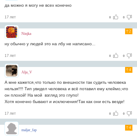
да можно я могу не всех конечно
17 лет
0
0
2
Ninjka
ну обычно у людей это на лбу не написано...
17 лет
0
0
4
Alja_V
А мне кажется,что только по внешности так судить человека
нельзя!!!! Тип увидел человека и всё потавил ему клеймо,что
он плохой! На мой взгляд это глупо!
Хотя конечно бывают и исключения!Так как они есть везде!
17 лет
0
0
4
maljar_fap